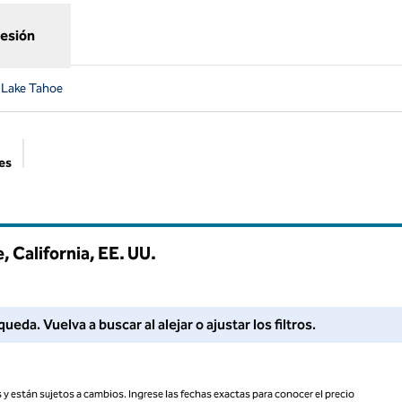
sesión
 Lake Tahoe
es
Filtros sugeridos
 California, EE. UU.
Ajuste los filtros o intente alejar la imagen para obtener más re
a. Vuelva a buscar al alejar o ajustar los filtros.
 y están sujetos a cambios. Ingrese las fechas exactas para conocer el precio