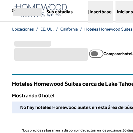
Saltar a contenido
,
abre una nueva pestaña
0
Sus estadías
Inscríbase
Iniciar 
Ubicaciones
/
EE. UU.
/
California
/
Hoteles Homewood Suites
Comparar hotel
Hoteles Homewood Suites cerca de Lake Tahoe,
Mostrando 0 hotel
No pudimos encontrar ningún hotel para usted en esta área. 
No hay hoteles Homewood Suites en esta área de búsqued
*Los precios se basan en la disponibilidad actual en los próximos 30 días