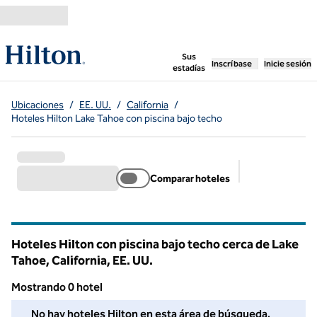
Saltar a contenido
,
abre una pestaña n
Sus
Inscríbase
Inicie sesión
estadías
Ubicaciones
/
EE. UU.
/
California
/
Hoteles Hilton Lake Tahoe con piscina bajo techo
Comparar hoteles
Filtros sugerid
Hoteles Hilton con piscina bajo techo cerca de Lake
Tahoe, California, EE. UU.
Mostrando 0 hotel
No pudimos encontrar ningún hotel para usted en esta área. Aju
No hay hoteles Hilton en esta área de búsqueda.