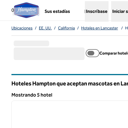
Saltar a contenido
,
abre una nueva pestaña
0
Sus estadías
Inscríbase
Iniciar 
Ubicaciones
/
EE. UU.
/
California
/
Hoteles en Lancaster
/
H
Comparar hotel
Hoteles Hampton que aceptan mascotas en La
California
Mostrando 5 hotel
1
Mostrando 5 hotel
imagen anterior
1 de 12