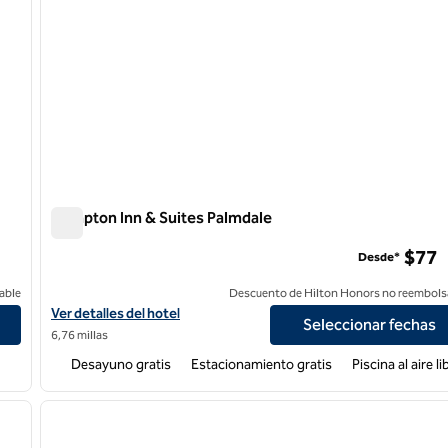
Hampton Inn & Suites Palmdale
Hampton Inn & Suites Palmdale
$77
Desde*
able
Descuento de Hilton Honors no reembols
Ver detalles del hotel Hampton Inn & Suites Palmdale
Ver detalles del hotel
Seleccionar fechas
6,76 millas
Desayuno gratis
Estacionamiento gratis
Piscina al aire li
1
/
7
1
siguiente imagen
imagen anterior
1 de 12