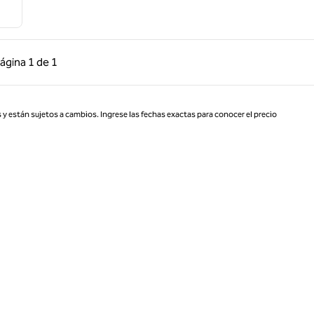
 anterior, 1 de 1
Página siguiente, 1 de 1
ágina
1 de 1
Página 1 de 1
 y están sujetos a cambios. Ingrese las fechas exactas para conocer el precio