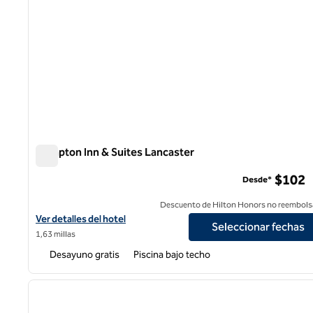
Hampton Inn & Suites Lancaster
Hampton Inn & Suites Lancaster
$102
Desde*
Descuento de Hilton Honors no reembols
Ver detalles del hotel Hampton Inn & Suites Lancaster
Ver detalles del hotel
Seleccionar fechas
1,63 millas
Desayuno gratis
Piscina bajo techo
imagen anterior
1 de 7