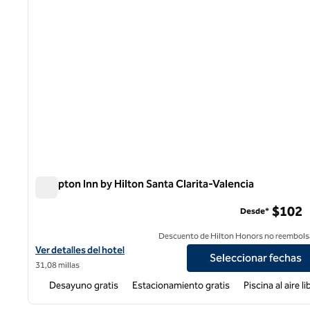
Hampton Inn by Hilton Santa Clarita-Valencia
Hampton Inn by Hilton Santa Clarita-Valencia
$102
Desde*
Descuento de Hilton Honors no reembols
Ver detalles del hotel Hampton Inn by Hilton Santa Clarita-Valenc
Ver detalles del hotel
Seleccionar fechas
31,08 millas
Desayuno gratis
Estacionamiento gratis
Piscina al aire li
1