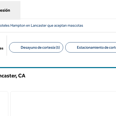
sesión
oteles Hampton en Lancaster que aceptan mascotas
Desayuno de cortesía (5)
Estacionamiento de corte
es
Filtros sugeridos
ncaster,
CA
/
12
1
siguiente imagen
imagen anterior
1 de 12