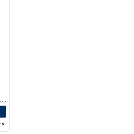
able
bre