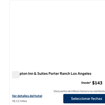
imagen anterior
1 de 12
Hampton Inn & Suites Porter Ranch Los Angeles
Hampton Inn & Suites Porter Ranch Los Angeles
$143
Desde*
Descuento de Hilton Honors no reembols
Ver detalles del hotel Hampton Inn & Suites Porter Ranch Los An
Ver detalles del hotel
Seleccionar fechas
38,12 millas