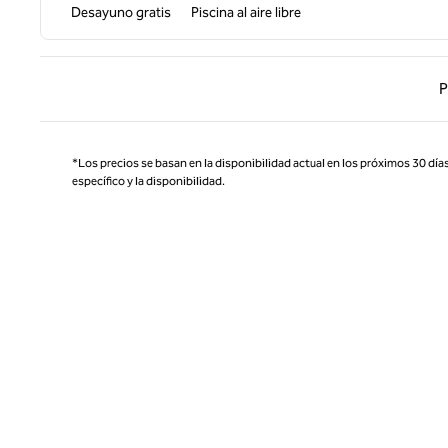
Desayuno gratis
Piscina al aire libre
Página
P
*Los precios se basan en la disponibilidad actual en los próximos 30 días
específico y la disponibilidad.