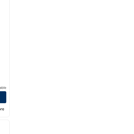
able
bre
/
12
siguiente imagen