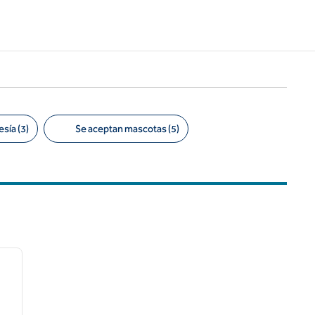
sía (3)
Se aceptan mascotas (5)
/
12
siguiente imagen