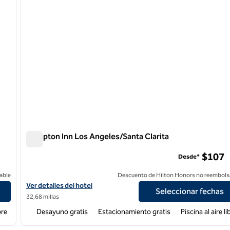
Hampton Inn Los Angeles/Santa Clarita
Hampton Inn Los Angeles/Santa Clarita
$107
Desde*
able
Descuento de Hilton Honors no reembols
ia
Ver detalles del hotel Hampton Inn Los Angeles/Santa Clarita
Ver detalles del hotel
Seleccionar fechas
32,68 millas
bre
Desayuno gratis
Estacionamiento gratis
Piscina al aire li
/
12