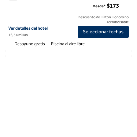
Homewood Suites by Hilton Long Beach Airport
$173
Desde*
Descuento de Hilton Honors no
reembolsable
Ver detalles del hotel Homewood Suites by Hilton Long Beach Airpor
Ver detalles del hotel
Seleccionar fechas
16,54 millas
Desayuno gratis
Piscina al aire libre
1
/
12
imagen anterior
siguie
1 de 12