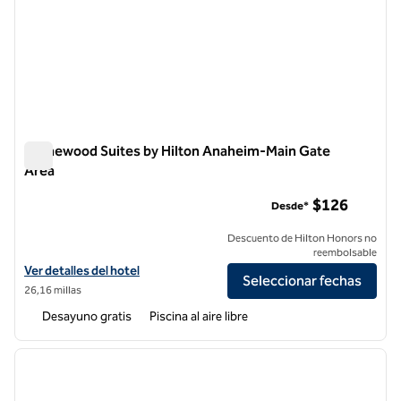
Homewood Suites by Hilton Anaheim-Main Gate
Area
Homewood Suites by Hilton Anaheim-Main Gate Area
$126
Desde*
Descuento de Hilton Honors no
reembolsable
Ver detalles del hotel Homewood Suites by Hilton Anaheim-Main Gat
Ver detalles del hotel
Seleccionar fechas
26,16 millas
Desayuno gratis
Piscina al aire libre
1
/
12
imagen anterior
siguie
1 de 12