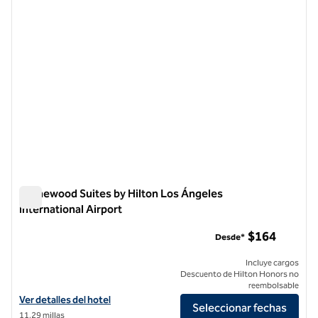
Homewood Suites by Hilton Los Ángeles
International Airport
Homewood Suites by Hilton Los Ángeles International Airpor
$164
Desde*
Incluye cargos
Descuento de Hilton Honors no
reembolsable
Ver detalles del hotel Homewood Suites by Hilton Los Angeles Intern
Ver detalles del hotel
Seleccionar fechas
11,29 millas