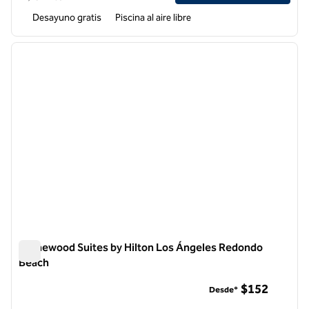
Desayuno gratis
Piscina al aire libre
1
/
12
imagen anterior
siguie
1 de 12
Homewood Suites by Hilton Los Ángeles Redondo
Beach
Homewood Suites by Hilton Los Ángeles Redondo Beach
$152
Desde*