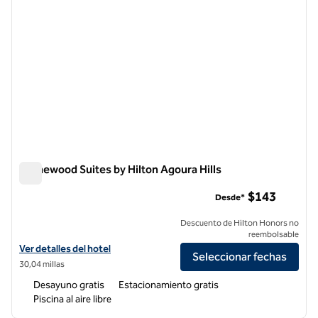
Homewood Suites by Hilton Agoura Hills
Homewood Suites by Hilton Agoura Hills
$143
Desde*
Descuento de Hilton Honors no
reembolsable
Ver detalles del hotel Homewood Suites by Hilton Agoura Hills
Ver detalles del hotel
Seleccionar fechas
30,04 millas
Desayuno gratis
Estacionamiento gratis
Piscina al aire libre
1
/
12