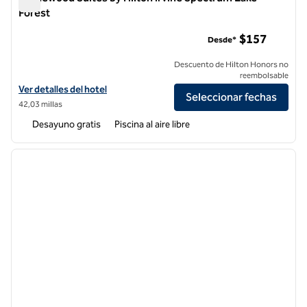
Forest
Homewood Suites by Hilton Irvine Spectrum Lake Forest
$157
Desde*
Descuento de Hilton Honors no
reembolsable
Ver detalles del hotel Homewood Suites by Hilton Irvine Spectrum La
Ver detalles del hotel
Seleccionar fechas
42,03 millas
Desayuno gratis
Piscina al aire libre
1
/
12
imagen anterior
siguie
1 de 12