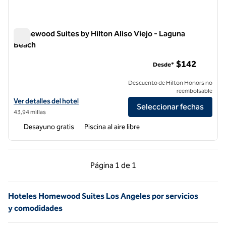
Homewood Suites by Hilton Aliso Viejo - Laguna
Beach
Homewood Suites by Hilton Aliso Viejo - Laguna Beach
$142
Desde*
Descuento de Hilton Honors no
reembolsable
Ver detalles del hotel Homewood Suites by Hilton Aliso Viejo - Lagun
Ver detalles del hotel
Seleccionar fechas
43,94 millas
Desayuno gratis
Piscina al aire libre
Página anterior, 1 de 1
Página siguiente, 1 d
Página
1 de 1
Página 1 de 1
Hoteles Homewood Suites Los Angeles por servicios
y comodidades