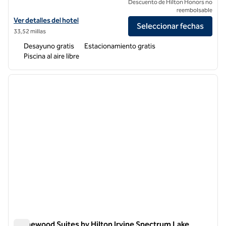
Descuento de Hilton Honors no
reembolsable
Ver detalles del hotel Homewood Suites by Hilton Santa Clarita
Ver detalles del hotel
Seleccionar fechas
33,52 millas
Desayuno gratis
Estacionamiento gratis
Piscina al aire libre
1
/
12
imagen anterior
siguie
1 de 12
Homewood Suites by Hilton Irvine Spectrum Lake