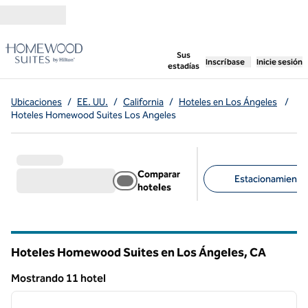
Saltar a contenido
,
abre una pestaña n
Sus
Inscríbase
Inicie sesión
estadías
Ubicaciones
/
EE. UU.
/
California
/
Hoteles en Los Ángeles
/
Hoteles Homewood Suites Los Angeles
Comparar
Estacionamiento d
hoteles
Filtros sugeridos
Hoteles Homewood Suites en Los Ángeles,
CA
California
Mostrando 11 hotel
1
/
12
Mostrando 11 hotel
imagen anterior
siguie
1 de 12