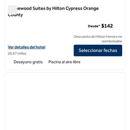
Homewood Suites by Hilton Cypress Orange
County
Homewood Suites by Hilton Cypress Orange County
$142
Desde*
Descuento de Hilton Honors no
reembolsable
Ver detalles del hotel Homewood Suites by Hilton Cypress Orange 
Ver detalles del hotel
Seleccionar fechas
20,67 millas
Desayuno gratis
Piscina al aire libre
1
/
11
imagen anterior
siguie
1 de 11