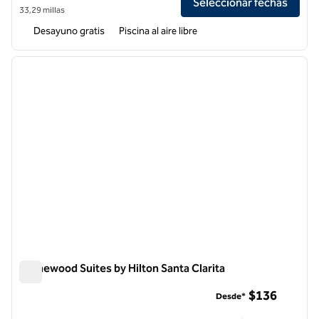
Seleccionar fechas
33,29 millas
Desayuno gratis
Piscina al aire libre
1
/
12
imagen anterior
siguie
1 de 12
Homewood Suites by Hilton Santa Clarita
Homewood Suites by Hilton Santa Clarita
$136
Desde*