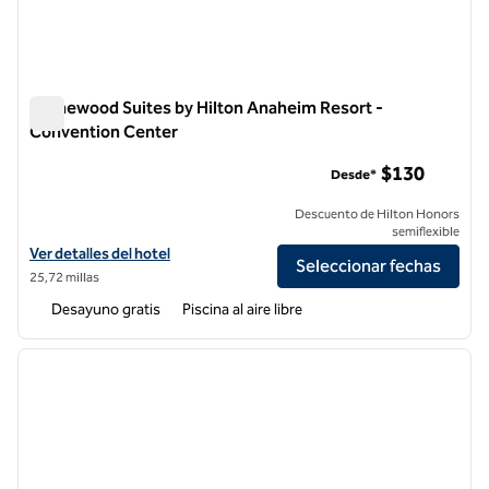
Homewood Suites by Hilton Anaheim Resort -
Convention Center
Homewood Suites by Hilton Anaheim Resort - Convention C
$130
Desde*
Descuento de Hilton Honors
semiflexible
Ver detalles del hotel Homewood Suites by Hilton Anaheim Resort -
Ver detalles del hotel
Seleccionar fechas
25,72 millas
Desayuno gratis
Piscina al aire libre
1
/
12
imagen anterior
siguie
1 de 12