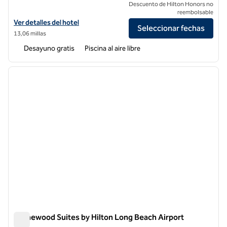
Descuento de Hilton Honors no
reembolsable
Ver detalles del hotel Homewood Suites by Hilton Los Angeles Red
Ver detalles del hotel
Seleccionar fechas
13,06 millas
Desayuno gratis
Piscina al aire libre
1
/
12
imagen anterior
siguie
1 de 12
Homewood Suites by Hilton Long Beach Airport