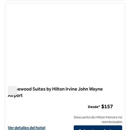
imagen anterior
siguie
1 de 12
Homewood Suites by Hilton Irvine John Wayne
Airport
Homewood Suites by Hilton Irvine John Wayne Airport
$157
Desde*
Descuento de Hilton Honors no
reembolsable
Ver detalles del hotel Homewood Suites by Hilton Irvine John Wayne 
Ver detalles del hotel