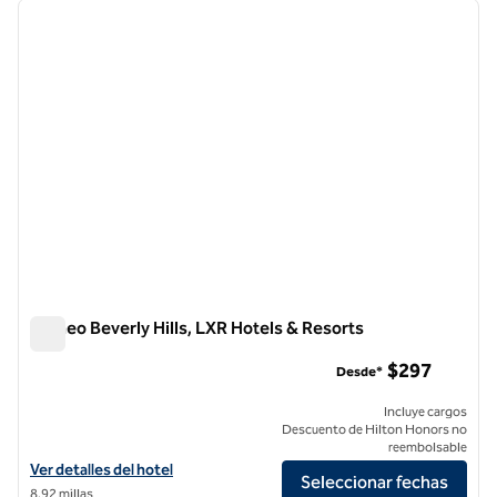
imagen anterior
siguie
1 de 11
Cameo Beverly Hills, LXR Hotels & Resorts
Cameo Beverly Hills, LXR Hotels & Resorts
$297
Desde*
Incluye cargos
Descuento de Hilton Honors no
reembolsable
Ver detalles del hotel para Cameo Beverly Hills, LXR Hotels & Resorts
Ver detalles del hotel
Seleccionar fechas
8,92 millas