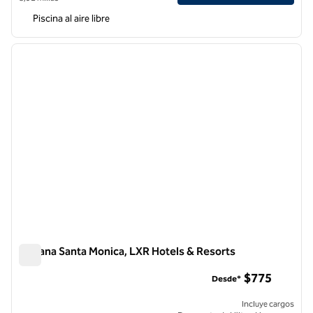
Piscina al aire libre
1
/
12
imagen anterior
siguie
1 de 12
Oceana Santa Monica, LXR Hotels & Resorts
Oceana Santa Monica, LXR Hotels & Resorts
$775
Desde*
Incluye cargos