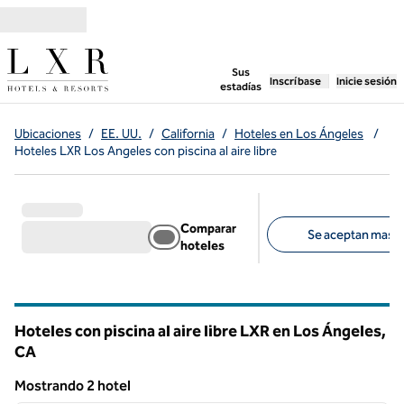
Saltar a contenido
,
abre una pestaña n
Sus
Inscríbase
Inicie sesión
estadías
Ubicaciones
/
EE. UU.
/
California
/
Hoteles en Los Ángeles
/
Hoteles LXR Los Angeles con piscina al aire libre
Comparar
Se aceptan masco
hoteles
Filtros sugeridos
Hoteles con piscina al aire libre LXR en Los Ángeles,
CA
California
Mostrando 2 hotel
1
/
11
Mostrando 2 hotel