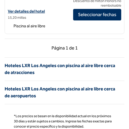
Descuento de Hilton Honors no
reembolsable
Ver detalles del hotel Oceana Santa Monica, LXR Hotels & Resorts
Ver detalles del hotel
Seleccionar fechas
15,20 millas
Piscina al aire libre
Página anterior, 1 de 1
Página siguiente, 1 d
Página
1 de 1
Página 1 de 1
Hoteles LXR Los Angeles con piscina al aire libre cerca
de atracciones
Hoteles LXR Los Angeles con piscina al aire libre cerca
de aeropuertos
*Los precios se basan en la disponibilidad actual en los próximos
30 días y están sujetos a cambios. Ingrese las fechas exactas para
conocer el precio específico y la disponibilidad.