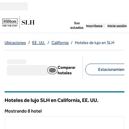
Saltar a contenido
,
abre una pestaña n
Sus
Inscríbase
Inicie sesión
estadías
Ubicaciones
/
EE. UU.
/
California
/
Hoteles de lujo en SLH
Comparar
Estacionamiento d
hoteles
Filtros sugeridos
Hoteles de lujo SLH en California, EE. UU.
Mostrando 8 hotel
1
/
10
Mostrando 8 hotel
imagen anterior
siguie
1 de 10