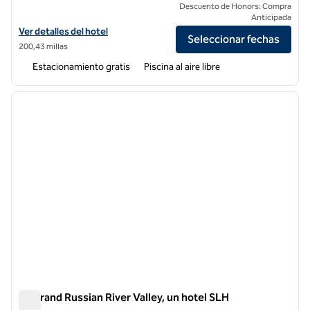
Descuento de Honors: Compra
Anticipada
Ver detalles del hotel para Appellation Healdsburg, an SLH Hotel
Ver detalles del hotel
Seleccionar fechas
200,43 millas
Estacionamiento gratis
Piscina al aire libre
1
/
9
imagen anterior
siguie
1 de 9
Stavrand Russian River Valley, un hotel SLH