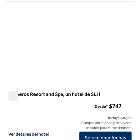
imagen anterior
siguie
1 de 12
Carneros Resort and Spa, un hotel de SLH
Carneros Resort and Spa, un hotel de SLH
$747
Desde*
Incluye cargos
Compra anticipada y desayuno
incluido para Hilton Honors
Ver detalles del hotel Carneros Resort and Spa, un hotel de SLH
Ver detalles del hotel
Seleccionar fechas