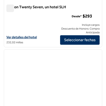
Maison Twenty Seven, un hotel SLH
Maison Twenty Seven, un hotel SLH
$293
Desde*
Incluye cargos
Descuento de Honors: Compra
Anticipada
Ver detalles del hotel Maison Twenty Seven, an SLH Hotel
Ver detalles del hotel
Seleccionar fechas
232,02 millas
1
/
12
imagen anterior
siguie
1 de 12