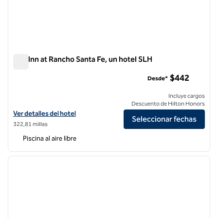
The Inn at Rancho Santa Fe, un hotel SLH
The Inn at Rancho Santa Fe, un hotel SLH
$442
Desde*
Incluye cargos
Descuento de Hilton Honors
Ver detalles del hotel The Inn at Rancho Santa Fe, an SLH Hotel
Ver detalles del hotel
Seleccionar fechas
322,81 millas
Piscina al aire libre
1
/
11
imagen anterior
siguie
1 de 11