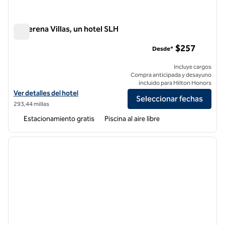
La Serena Villas, un hotel SLH
La Serena Villas, un hotel SLH
$257
Desde*
Incluye cargos
Compra anticipada y desayuno
incluido para Hilton Honors
Ver detalles del hotel La Serena Villas, an SLH Hotel
Ver detalles del hotel
Seleccionar fechas
293,44 millas
Estacionamiento gratis
Piscina al aire libre
1
/
12
imagen anterior
siguie
1 de 12