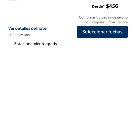
Stavrand Russian River Valley, un hotel SLH
$456
Desde*
Compra anticipada y desayuno
incluido para Hilton Honors
Ver detalles del hotel The Stavrand Russian River Valley, un hotel de 
Ver detalles del hotel
Seleccionar fechas
202,99 millas
Estacionamiento gratis
1
/
8
imagen anterior
siguie
1 de 8