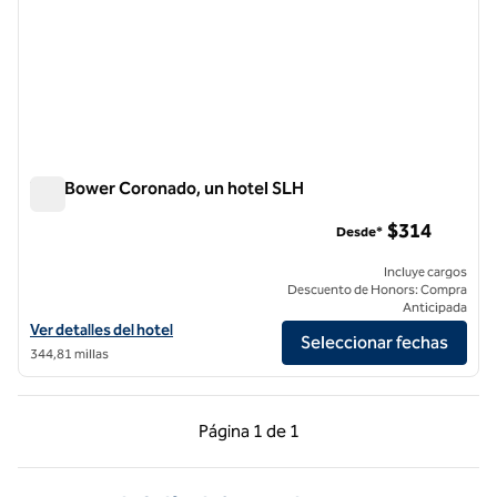
The Bower Coronado, un hotel SLH
The Bower Coronado, un hotel SLH
$314
Desde*
Incluye cargos
Descuento de Honors: Compra
Anticipada
Ver detalles del hotel The Bower Coronado, an SLH Hotel
Ver detalles del hotel
Seleccionar fechas
344,81 millas
Página anterior, 1 de 1
Página siguiente, 1 d
Página
1 de 1
Página 1 de 1