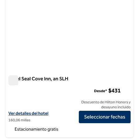
Hotel Seal Cove Inn, an SLH
Hotel Seal Cove Inn, an SLH
$431
Desde*
Descuento de Hilton Honors y
desayuno incluido
Ver detalles del hotel Seal Cove Inn, an SLH Hotel
Ver detalles del hotel
Seleccionar fechas
160,06 millas
Estacionamiento gratis
1
/
12