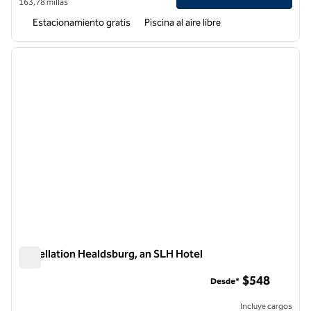
163,78 millas
Estacionamiento gratis
Piscina al aire libre
1
/
12
imagen anterior
siguie
1 de 12
Appellation Healdsburg, an SLH Hotel
Appellation Healdsburg, an SLH Hotel
$548
Desde*
Incluye cargos