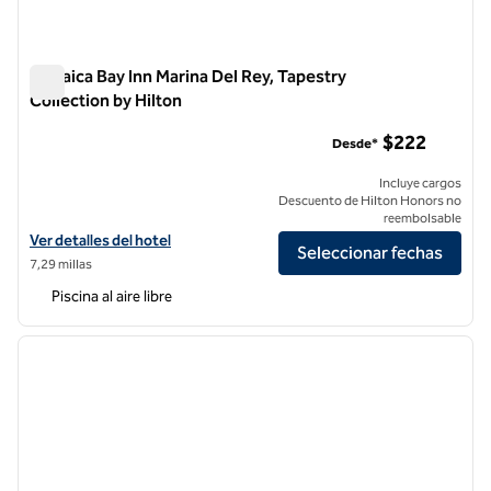
Jamaica Bay Inn Marina Del Rey, Tapestry
Collection by Hilton
Jamaica Bay Inn Marina Del Rey, Tapestry Collection by Hilton
$222
Desde*
Incluye cargos
Descuento de Hilton Honors no
reembolsable
Ver detalles del hotel Jamaica Bay Inn Marina Del Rey, Tapestry Collec
Ver detalles del hotel
Seleccionar fechas
7,29 millas
Piscina al aire libre
1
/
9
imagen anterior
siguie
1 de 9