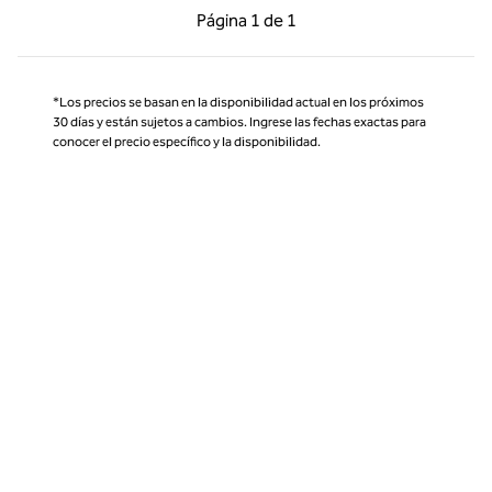
Página anterior, 1 de 1
Página siguiente, 1 d
Página
1 de 1
Página 1 de 1
*Los precios se basan en la disponibilidad actual en los próximos
30 días y están sujetos a cambios. Ingrese las fechas exactas para
conocer el precio específico y la disponibilidad.