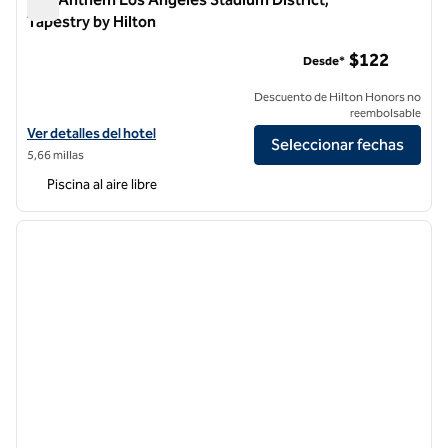
Tapestry by Hilton
The Anthem Los Angeles Stadium District, Tapestry by Hilto
$122
Desde*
Descuento de Hilton Honors no
reembolsable
Ver detalles del hotel The Anthem Los Angeles Stadium District, Tap
Ver detalles del hotel
Seleccionar fechas
5,66 millas
Piscina al aire libre
1
/
12
imagen anterior
siguie
1 de 12