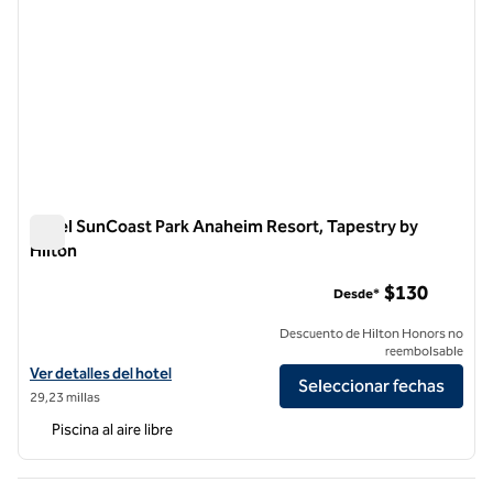
Hotel SunCoast Park Anaheim Resort, Tapestry by
Hilton
Hotel SunCoast Park Anaheim Resort, Tapestry by Hilton
$130
Desde*
Descuento de Hilton Honors no
reembolsable
Ver detalles del hotel SunCoast Park Hotel Anaheim Resort, Tapestry
Ver detalles del hotel
Seleccionar fechas
29,23 millas
Piscina al aire libre