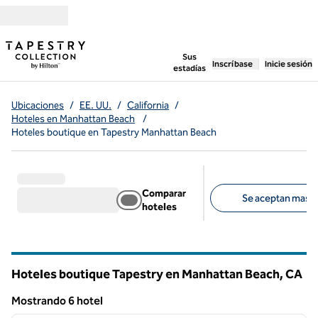
Saltar a contenido
,
abre una pestaña n
Sus
Inscríbase
Inicie sesión
estadías
Ubicaciones
/
EE. UU.
/
California
/
Hoteles en Manhattan Beach
/
Hoteles boutique en Tapestry Manhattan Beach
Comparar
Se aceptan masco
hoteles
Filtros sugeridos
Hoteles boutique Tapestry en Manhattan Beach,
CA
California
Mostrando 6 hotel
1
/
12
Mostrando 6 hotel