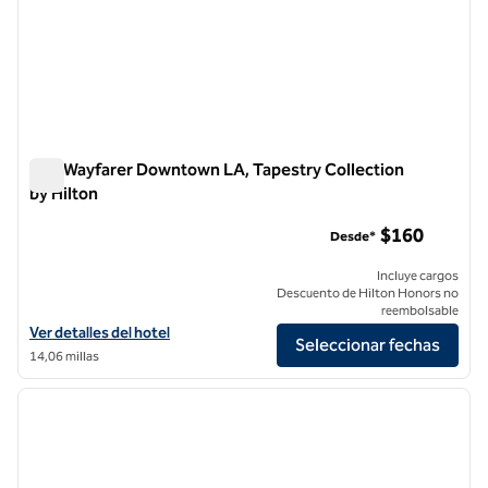
The Wayfarer Downtown LA, Tapestry Collection
by Hilton
The Wayfarer Downtown LA, Tapestry Collection by Hilton
$160
Desde*
Incluye cargos
Descuento de Hilton Honors no
reembolsable
Ver detalles del hotel The Wayfarer Downtown LA, Tapestry Collectio
Ver detalles del hotel
Seleccionar fechas
14,06 millas
1
/
12
imagen anterior
siguie
1 de 12