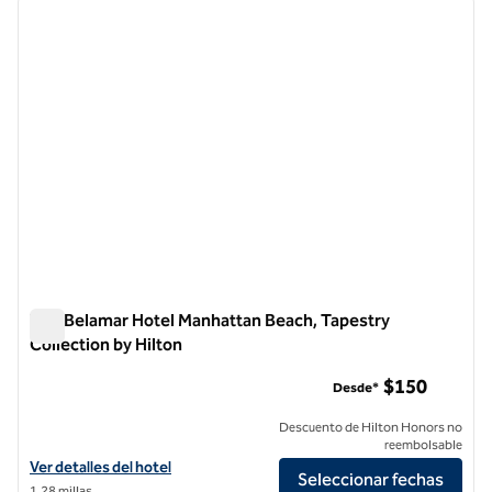
imagen anterior
siguie
1 de 12
The Belamar Hotel Manhattan Beach, Tapestry
Collection by Hilton
The Belamar Hotel Manhattan Beach, Tapestry Collection by 
$150
Desde*
Descuento de Hilton Honors no
reembolsable
Ver detalles del hotel The Belamar Manhattan Beach, Tapestry Collec
Ver detalles del hotel
Seleccionar fechas
1,28 millas