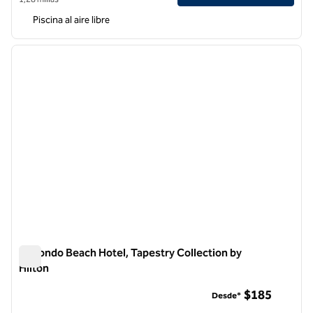
Piscina al aire libre
1
/
12
imagen anterior
siguie
1 de 12
Redondo Beach Hotel, Tapestry Collection by
Hilton
Redondo Beach Hotel, Tapestry Collection by Hilton
$185
Desde*