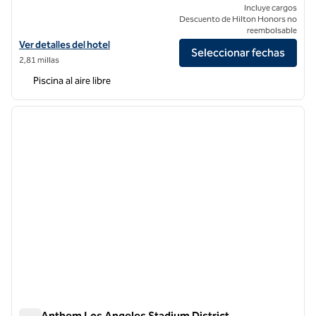
Incluye cargos
Descuento de Hilton Honors no
reembolsable
Ver detalles del hotel Redondo Beach, Tapestry Collection by Hilton
Ver detalles del hotel
Seleccionar fechas
2,81 millas
Piscina al aire libre
1
/
12
imagen anterior
siguie
1 de 12
The Anthem Los Angeles Stadium District,