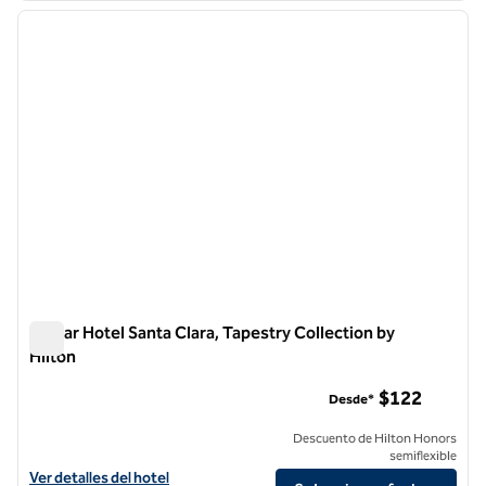
imagen anterior
siguie
1 de 12
Avatar Hotel Santa Clara, Tapestry Collection by
Hilton
Avatar Hotel Santa Clara, Tapestry Collection by Hilton
$122
Desde*
Descuento de Hilton Honors
semiflexible
Ver detalles del hotel Avatar Hotel Santa Clara, Tapestry Collection b
Ver detalles del hotel