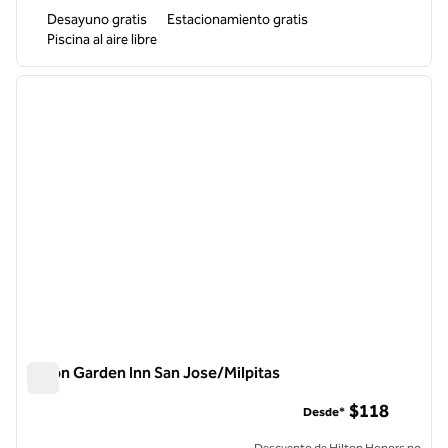
Desayuno gratis
Estacionamiento gratis
Piscina al aire libre
1
/
11
imagen anterior
siguie
1 de 11
Hilton Garden Inn San Jose/Milpitas
Hilton Garden Inn San Jose/Milpitas
$118
Desde*
Descuento de Hilton Honors no