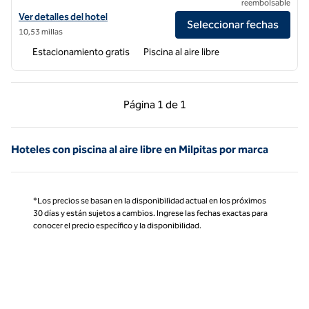
reembolsable
Ver detalles del hotel Juniper Hotel Cupertino, Curio Collection by Hi
Ver detalles del hotel
Seleccionar fechas
10,53 millas
Estacionamiento gratis
Piscina al aire libre
Página anterior, 1 de 1
Página siguiente, 1 d
Página
1 de 1
Página 1 de 1
Hoteles con piscina al aire libre en Milpitas por marca
*Los precios se basan en la disponibilidad actual en los próximos
30 días y están sujetos a cambios. Ingrese las fechas exactas para
conocer el precio específico y la disponibilidad.