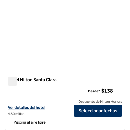
Hotel Hilton Santa Clara
Hotel Hilton Santa Clara
$138
Desde*
Descuento de Hilton Honors
Ver detalles del hotel Hilton Santa Clara
Ver detalles del hotel
Seleccionar fechas
4,80 millas
Piscina al aire libre
1
/
12