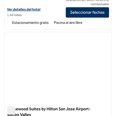
reembolsable
Ver detalles del hotel Hilton Garden Inn San Jose/Milpitas
Ver detalles del hotel
Seleccionar fechas
1,44 millas
Estacionamiento gratis
Piscina al aire libre
1
/
12
imagen anterior
siguie
1 de 12
Homewood Suites by Hilton San Jose Airport-
Silicon Valley