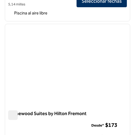
Seleccionar fechas
5,14 millas
Piscina al aire libre
1
/
12
imagen anterior
siguie
1 de 12
Homewood Suites by Hilton Fremont
Homewood Suites by Hilton Fremont
$173
Desde*