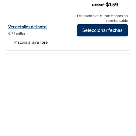
$159
Desde*
Descuento de Hilton Honors no
reembolsable
Ver detalles del hotel Signia by Hilton San Jose
Ver detalles del hotel
Seleccionar fechas
6,77 millas
Piscina al aire libre
1
/
12
imagen anterior
siguie
1 de 12