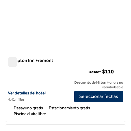
Hampton Inn Fremont
Hampton Inn Fremont
$110
Desde*
Descuento de Hilton Honors no
reembolsable
Ver detalles del hotel Hampton Inn Fremont
Ver detalles del hotel
Seleccionar fechas
4,41 millas
Desayuno gratis
Estacionamiento gratis
Piscina al aire libre
1
/
12
imagen anterior
siguie
1 de 12