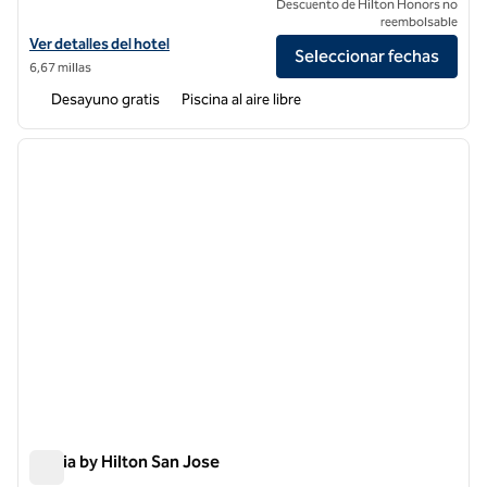
Descuento de Hilton Honors no
reembolsable
Ver detalles del hotel Homewood Suites by Hilton Fremont
Ver detalles del hotel
Seleccionar fechas
6,67 millas
Desayuno gratis
Piscina al aire libre
1
/
12
imagen anterior
siguie
1 de 12
Signia by Hilton San Jose
Signia by Hilton San Jose