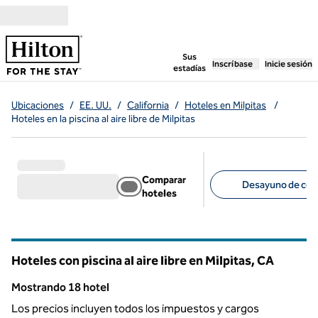
Saltar a contenido
,
abre una pestaña n
Sus
Inscríbase
Inicie sesión
estadías
Ubicaciones
/
EE. UU.
/
California
/
Hoteles en Milpitas
/
Hoteles en la piscina al aire libre de Milpitas
Comparar
Desayuno de corte
hoteles
Filtros sugeridos
Hoteles con piscina al aire libre en Milpitas,
CA
California
Mostrando 18 hotel
Mostrando 18 hotel
Los precios incluyen todos los impuestos y cargos
1
/
12