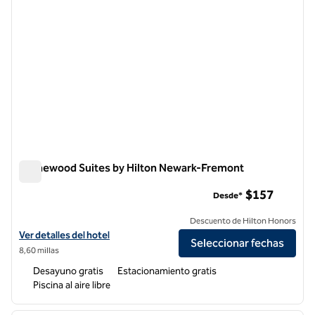
Homewood Suites by Hilton Newark-Fremont
Homewood Suites by Hilton Newark-Fremont
$157
Desde*
Descuento de Hilton Honors
Ver detalles del hotel Homewood Suites by Hilton Newark-Fremont
Ver detalles del hotel
Seleccionar fechas
8,60 millas
Desayuno gratis
Estacionamiento gratis
Piscina al aire libre
1
/
12