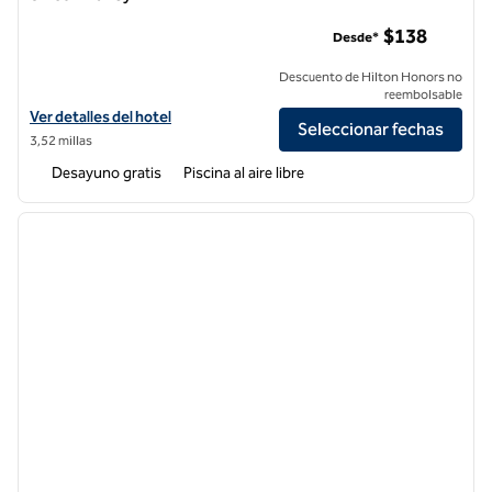
Homewood Suites by Hilton San Jose Airport-Silicon Valley
$138
Desde*
Descuento de Hilton Honors no
reembolsable
Ver detalles del hotel Homewood Suites by Hilton San Jose Airport-Si
Ver detalles del hotel
Seleccionar fechas
3,52 millas
Desayuno gratis
Piscina al aire libre
1
/
12
imagen anterior
siguie
1 de 12