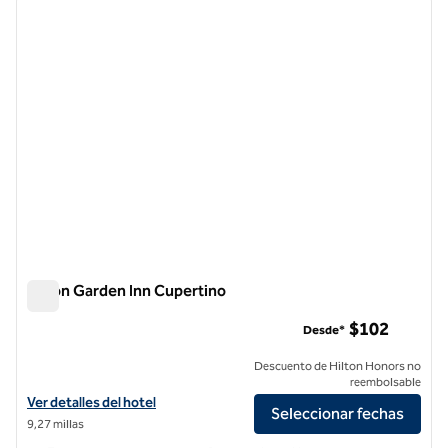
imagen anterior
siguie
1 de 12
Hilton Garden Inn Cupertino
Hilton Garden Inn Cupertino
$102
Desde*
Descuento de Hilton Honors no
reembolsable
Ver detalles del hotel Hilton Garden Inn Cupertino
Ver detalles del hotel
Seleccionar fechas
9,27 millas