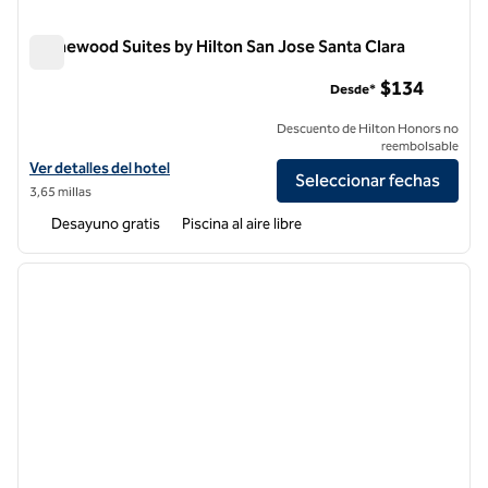
Homewood Suites by Hilton San Jose Santa Clara
Homewood Suites by Hilton San Jose Santa Clara
$134
Desde*
Descuento de Hilton Honors no
reembolsable
Ver detalles del hotel Homewood Suites by Hilton San Jose Santa Cla
Ver detalles del hotel
Seleccionar fechas
3,65 millas
Desayuno gratis
Piscina al aire libre
1
/
12
imagen anterior
siguie
1 de 12