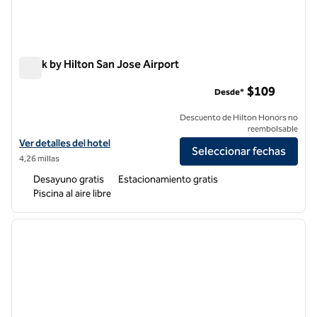
Spark by Hilton San Jose Airport
Spark by Hilton San Jose Airport
$109
Desde*
Descuento de Hilton Honors no
reembolsable
Ver detalles del hotel Spark by Hilton San Jose Airport
Ver detalles del hotel
Seleccionar fechas
4,26 millas
Desayuno gratis
Estacionamiento gratis
Piscina al aire libre
1
/
12
imagen anterior
siguie
1 de 12