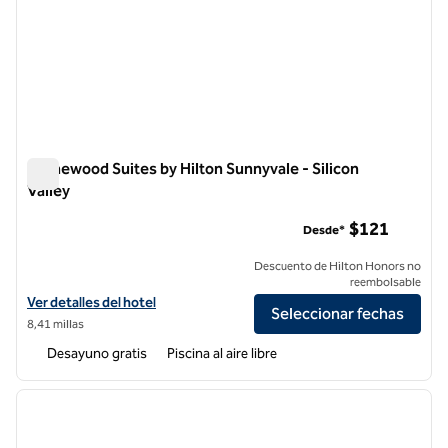
Homewood Suites by Hilton Sunnyvale - Silicon
Valley
Homewood Suites by Hilton Sunnyvale - Silicon Valley
$121
Desde*
Descuento de Hilton Honors no
reembolsable
Ver detalles del hotel Homewood Suites by Hilton Sunnyvale - Silicon 
Ver detalles del hotel
Seleccionar fechas
8,41 millas
Desayuno gratis
Piscina al aire libre
1
/
12
imagen anterior
siguie
1 de 12