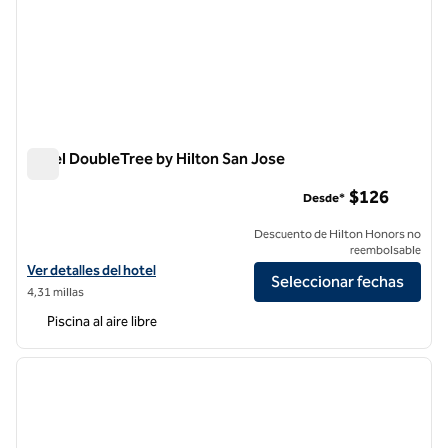
Hotel DoubleTree by Hilton San Jose
Hotel DoubleTree by Hilton San Jose
$126
Desde*
Descuento de Hilton Honors no
reembolsable
Ver detalles del hotel DoubleTree by Hilton San Jose
Ver detalles del hotel
Seleccionar fechas
4,31 millas
Piscina al aire libre
1
/
12
imagen anterior
siguie
1 de 12