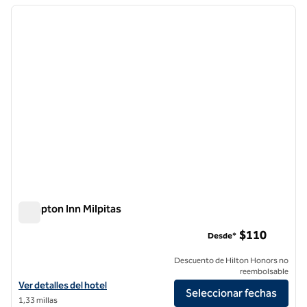
imagen anterior
siguie
1 de 12
Hampton Inn Milpitas
Hampton Inn Milpitas
$110
Desde*
Descuento de Hilton Honors no
reembolsable
Ver detalles del hotel Hampton Inn Milpitas
Ver detalles del hotel
Seleccionar fechas
1,33 millas