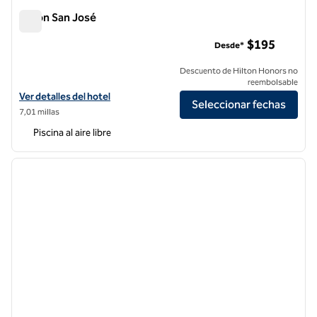
Hilton San José
Hilton San José
$195
Desde*
Descuento de Hilton Honors no
reembolsable
Ver detalles del hotel Hilton San Jose
Ver detalles del hotel
Seleccionar fechas
7,01 millas
Piscina al aire libre
1
/
12
imagen anterior
siguie
1 de 12