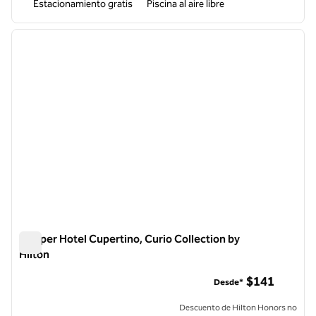
Estacionamiento gratis
Piscina al aire libre
1
/
12
imagen anterior
siguie
1 de 12
Juniper Hotel Cupertino, Curio Collection by
Hilton
Juniper Hotel Cupertino, Curio Collection by Hilton
$141
Desde*
Descuento de Hilton Honors no