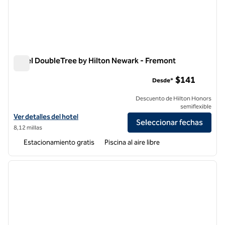
Hotel DoubleTree by Hilton Newark - Fremont
Hotel DoubleTree by Hilton Newark - Fremont
$141
Desde*
Descuento de Hilton Honors
semiflexible
Ver detalles del hotel DoubleTree by Hilton Newark - Fremont
Ver detalles del hotel
Seleccionar fechas
8,12 millas
Estacionamiento gratis
Piscina al aire libre
1
/
12
imagen anterior
siguie
1 de 12