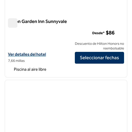
Hilton Garden Inn Sunnyvale
Hilton Garden Inn Sunnyvale
$86
Desde*
Descuento de Hilton Honors no
reembolsable
Ver detalles del hotel Hilton Garden Inn Sunnyvale
Ver detalles del hotel
Seleccionar fechas
7,66 millas
Piscina al aire libre
1
/
12
imagen anterior
siguie
1 de 12