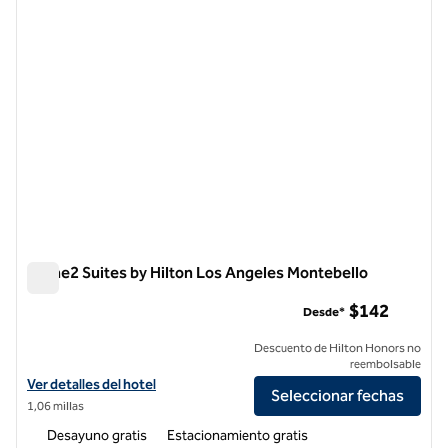
Home2 Suites by Hilton Los Angeles Montebello
Home2 Suites by Hilton Los Angeles Montebello
$142
Desde*
Descuento de Hilton Honors no
reembolsable
Ver detalles del hotel Home2 Suites by Hilton Los Angeles Montebell
Ver detalles del hotel
Seleccionar fechas
1,06 millas
Desayuno gratis
Estacionamiento gratis