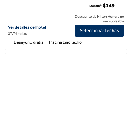
Embassy Suites by Hilton Irvine Orange County Airport
$149
Desde*
Descuento de Hilton Honors no
reembolsable
Ver detalles del hotel Embassy Suites by Hilton Irvine Orange County
Ver detalles del hotel
Seleccionar fechas
27,74 millas
Desayuno gratis
Piscina bajo techo
1
/
12
imagen anterior
siguie
1 de 12