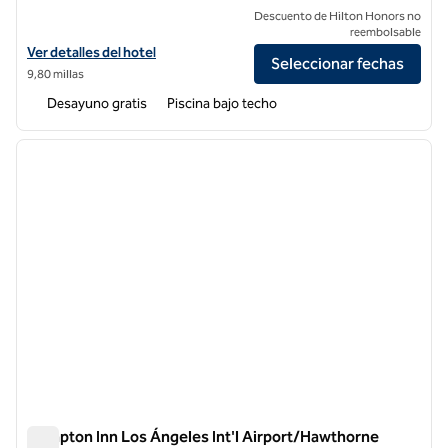
Descuento de Hilton Honors no
reembolsable
Ver detalles del hotel Embassy Suites by Hilton Arcadia Pasadena Are
Ver detalles del hotel
Seleccionar fechas
9,80 millas
Desayuno gratis
Piscina bajo techo
1
/
12
imagen anterior
siguie
1 de 12
Hampton Inn Los Ángeles Int'l Airport/Hawthorne