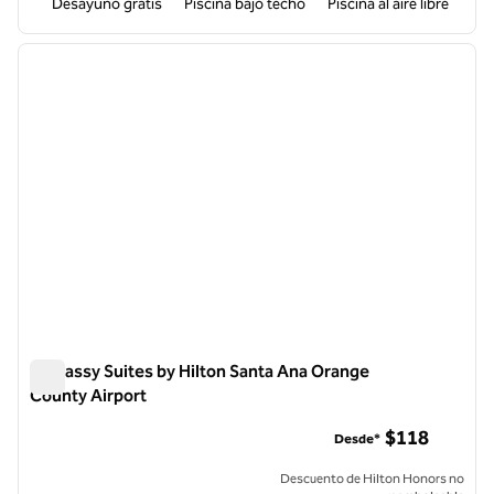
Desayuno gratis
Piscina bajo techo
Piscina al aire libre
1
/
11
imagen anterior
siguie
1 de 11
Embassy Suites by Hilton Santa Ana Orange
County Airport
Embassy Suites by Hilton Santa Ana Orange County Airport
$118
Desde*
Descuento de Hilton Honors no