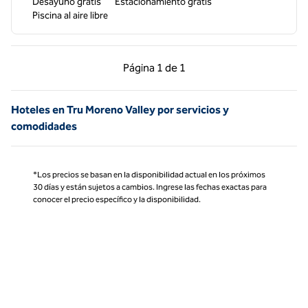
Desayuno gratis
Estacionamiento gratis
Piscina al aire libre
Página anterior, 1 de 1
Página siguiente, 1 d
Página
1 de 1
Página 1 de 1
Hoteles en Tru Moreno Valley por servicios y
comodidades
*Los precios se basan en la disponibilidad actual en los próximos
30 días y están sujetos a cambios. Ingrese las fechas exactas para
conocer el precio específico y la disponibilidad.