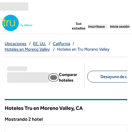
Saltar a contenido
,
abre una pestaña n
Sus
Inscríbase
Inicie sesión
estadías
Ubicaciones
/
EE. UU.
/
California
/
Hoteles en Moreno Valley
/
Hoteles en Tru Moreno Valley
Comparar
Desayuno de corte
hoteles
Filtros sugeridos
Hoteles Tru en Moreno Valley,
CA
California
Mostrando 2 hotel
1
/
12
Mostrando 2 hotel
imagen anterior
siguie
1 de 12