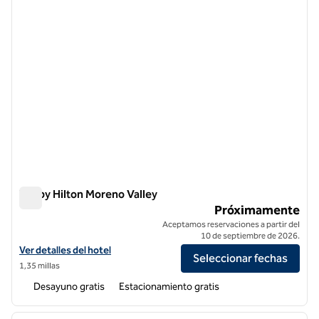
Tru by Hilton Moreno Valley
Tru by Hilton Moreno Valley
Próximamente
Aceptamos reservaciones a partir del
10 de septiembre de 2026.
Ver detalles del hotel Tru by Hilton Moreno Valley
Ver detalles del hotel
Seleccionar fechas
1,35 millas
Desayuno gratis
Estacionamiento gratis
1
/
12
imagen anterior
siguie