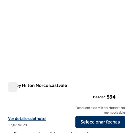
1 de 12
Tru by Hilton Norco Eastvale
Tru by Hilton Norco Eastvale
$94
Desde*
Descuento de Hilton Honors no
reembolsable
Ver detalles del hotel Tru by Hilton Norco Eastvale
Ver detalles del hotel
Seleccionar fechas
17,02 millas