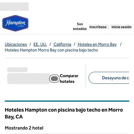
Saltar a contenido
,
abre una pestaña n
Sus
Inscríbase
Inicie sesión
estadías
Ubicaciones
/
EE. UU.
/
California
/
Hoteles en Morro Bay
/
Hoteles Hampton Morro Bay con piscina bajo techo
Comparar
Desayuno de corte
hoteles
Filtros sugeridos
Hoteles Hampton con piscina bajo techo en Morro
Bay,
CA
California
Mostrando 2 hotel
1
/
12
Mostrando 2 hotel