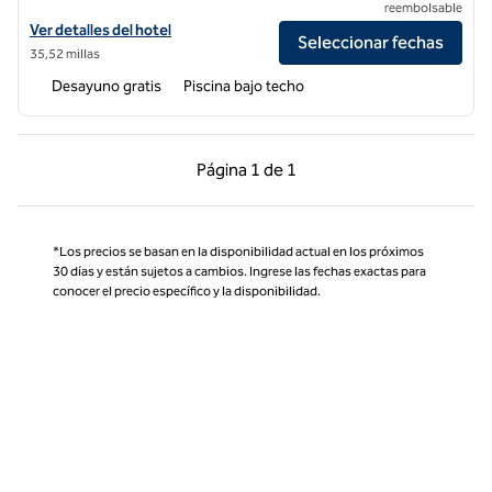
reembolsable
Ver detalles del hotel Hampton Inn & Suites Santa Maria
Ver detalles del hotel
Seleccionar fechas
35,52 millas
Desayuno gratis
Piscina bajo techo
Página anterior, 1 de 1
Página siguiente, 1 d
Página
1 de 1
Página 1 de 1
*Los precios se basan en la disponibilidad actual en los próximos
30 días y están sujetos a cambios. Ingrese las fechas exactas para
conocer el precio específico y la disponibilidad.