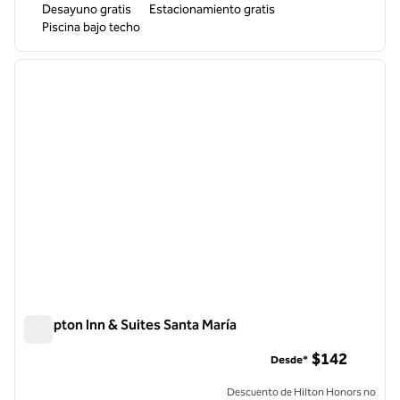
Desayuno gratis
Estacionamiento gratis
Piscina bajo techo
1
/
12
imagen anterior
siguie
1 de 12
Hampton Inn & Suites Santa María
Hampton Inn & Suites Santa María
$142
Desde*
Descuento de Hilton Honors no