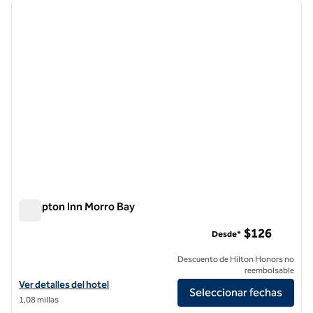
imagen anterior
siguie
1 de 12
Hampton Inn Morro Bay
Hampton Inn Morro Bay
$126
Desde*
Descuento de Hilton Honors no
reembolsable
Ver detalles del hotel Hampton Inn Morro Bay
Ver detalles del hotel
Seleccionar fechas
1,08 millas