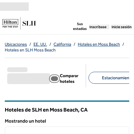
Saltar a contenido
,
abre una pestaña n
Sus
Inscríbase
Inicie sesión
estadías
Ubicaciones
/
EE. UU.
/
California
/
Hoteles en Moss Beach
/
Hoteles en SLH Moss Beach
Comparar
Estacionamiento d
hoteles
Filtros sugeridos
Hoteles de SLH en Moss Beach,
CA
California
Mostrando un hotel
1
/
10
Mostrando un hotel
imagen anterior
siguie
1 de 10