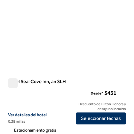
Hotel Seal Cove Inn, an SLH
Hotel Seal Cove Inn, an SLH
$431
Desde*
Descuento de Hilton Honors y
desayuno incluido
Ver detalles del hotel Seal Cove Inn, an SLH Hotel
Ver detalles del hotel
Seleccionar fechas
0,38 millas
Estacionamiento gratis