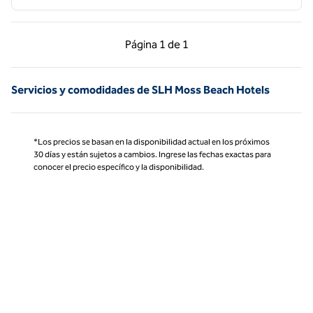
Página anterior, 1 de 1
Página siguiente, 1 d
Página
1 de 1
Página 1 de 1
Servicios y comodidades de SLH Moss Beach Hotels
*Los precios se basan en la disponibilidad actual en los próximos
30 días y están sujetos a cambios. Ingrese las fechas exactas para
conocer el precio específico y la disponibilidad.