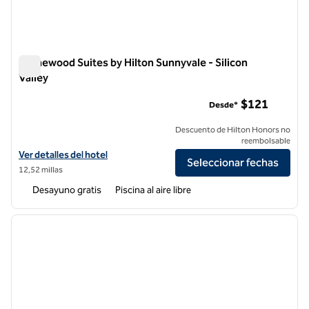
Homewood Suites by Hilton Sunnyvale - Silicon
Valley
Homewood Suites by Hilton Sunnyvale - Silicon Valley
$121
Desde*
Descuento de Hilton Honors no
reembolsable
Ver detalles del hotel Homewood Suites by Hilton Sunnyvale - Silicon 
Ver detalles del hotel
Seleccionar fechas
12,52 millas
Desayuno gratis
Piscina al aire libre
1
/
12
imagen anterior
siguie
1 de 12