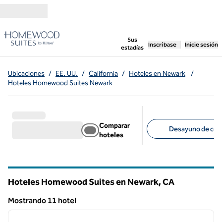
Saltar a contenido
,
abre una pestaña n
Sus
Inscríbase
Inicie sesión
estadías
Ubicaciones
/
EE. UU.
/
California
/
Hoteles en Newark
/
Hoteles Homewood Suites Newark
Comparar
Desayuno de cort
hoteles
Filtros sugeridos
Hoteles Homewood Suites en Newark,
CA
California
Mostrando 11 hotel
1
/
12
Mostrando 11 hotel
imagen anterior
siguie
1 de 12