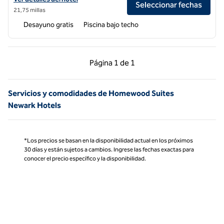
Seleccionar fechas
21,75 millas
Desayuno gratis
Piscina bajo techo
Página anterior, 1 de 1
Página siguiente, 1 d
Página
1 de 1
Página 1 de 1
Servicios y comodidades de Homewood Suites
Newark Hotels
*Los precios se basan en la disponibilidad actual en los próximos
30 días y están sujetos a cambios. Ingrese las fechas exactas para
conocer el precio específico y la disponibilidad.