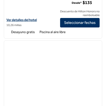
$135
Desde*
Descuento de Hilton Honors no
reembolsable
Ver detalles del hotel Homewood Suites by Hilton Palo Alto
Ver detalles del hotel
Seleccionar fechas
10,26 millas
Desayuno gratis
Piscina al aire libre
1
/
12
imagen anterior
siguie
1 de 12