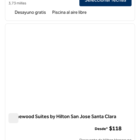
3,73 millas
Desayuno gratis
Piscina al aire libre
1
/
12
imagen anterior
siguie
1 de 12
Homewood Suites by Hilton San Jose Santa Clara
Homewood Suites by Hilton San Jose Santa Clara
$118
Desde*
Descuento de Hilton Honors no