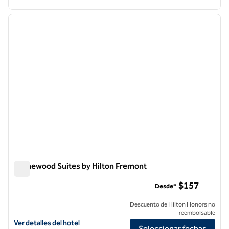
1
/
12
imagen anterior
siguie
1 de 12
Homewood Suites by Hilton Fremont
Homewood Suites by Hilton Fremont
$157
Desde*
Descuento de Hilton Honors no
reembolsable
Ver detalles del hotel Homewood Suites by Hilton Fremont
Ver detalles del hotel
Seleccionar fechas