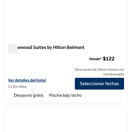
Homewood Suites by Hilton Belmont
Homewood Suites by Hilton Belmont
$122
Desde*
Descuento de Hilton Honors no
reembolsable
Ver detalles del hotel Homewood Suites by Hilton Belmont
Ver detalles del hotel
Seleccionar fechas
13,05 millas
Desayuno gratis
Piscina bajo techo
1
/
12
imagen anterior
siguie
1 de 12