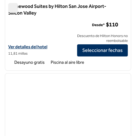
Homewood Suites by Hilton San Jose Airport-
Silicon Valley
Homewood Suites by Hilton San Jose Airport-Silicon Valley
$110
Desde*
Descuento de Hilton Honors no
reembolsable
Ver detalles del hotel Homewood Suites by Hilton San Jose Airport-Si
Ver detalles del hotel
Seleccionar fechas
11,81 millas
Desayuno gratis
Piscina al aire libre
1
/
12
imagen anterior
siguie
1 de 12