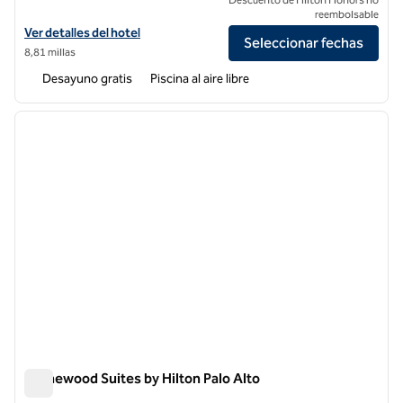
reembolsable
Ver detalles del hotel Homewood Suites by Hilton San Jose Santa Cla
Ver detalles del hotel
Seleccionar fechas
8,81 millas
Desayuno gratis
Piscina al aire libre
1
/
12
imagen anterior
siguie
1 de 12
Homewood Suites by Hilton Palo Alto
Homewood Suites by Hilton Palo Alto