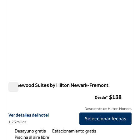
Homewood Suites by Hilton Newark-Fremont
Homewood Suites by Hilton Newark-Fremont
$138
Desde*
Descuento de Hilton Honors
Ver detalles del hotel Homewood Suites by Hilton Newark-Fremont
Ver detalles del hotel
Seleccionar fechas
1,73 millas
Desayuno gratis
Estacionamiento gratis
Piscina al aire libre