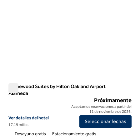
Homewood Suites by Hilton Oakland Airport
Alameda
Homewood Suites by Hilton Oakland Airport Alameda
Próximamente
Aceptamos reservaciones a partir del
11 de noviembre de 2026.
Ver detalles del hotel Homewood Suites by Hilton Oakland Airport A
Ver detalles del hotel
Seleccionar fechas
17,19 millas
Desayuno gratis
Estacionamiento gratis