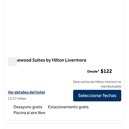
Homewood Suites by Hilton Livermore
Homewood Suites by Hilton Livermore
$122
Desde*
Descuento de Hilton Honors no
reembolsable
Ver detalles del hotel Homewood Suites by Hilton Livermore
Ver detalles del hotel
Seleccionar fechas
15,37 millas
Desayuno gratis
Estacionamiento gratis
Piscina al aire libre
1
/
9
imagen anterior
siguie
1 de 9