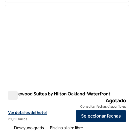
1
/
12
imagen anterior
siguie
1 de 12
Homewood Suites by Hilton Oakland-Waterfront
Homewood Suites by Hilton Oakland-Waterfront
Agotado
Consultar fechas disponibles
Ver detalles del hotel Homewood Suites by Hilton Oakland-Waterfro
Ver detalles del hotel
Seleccionar fechas
21,22 millas
Desayuno gratis
Piscina al aire libre