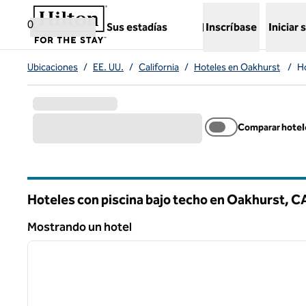
Saltar a contenido
,
abre una nueva pestaña
0
Sus estadías
Inscríbase
Iniciar 
Ubicaciones
/
EE. UU.
/
California
/
Hoteles en Oakhurst
/
Ho
Comparar hotel
Hoteles con piscina bajo techo en Oakhurst,
C
California
Mostrando un hotel
1
Mostrando un hotel
imagen anterior
1 de 12