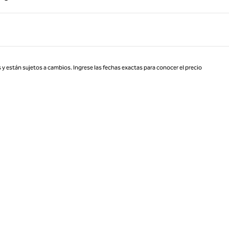
Página 1 de 1
 y están sujetos a cambios. Ingrese las fechas exactas para conocer el precio