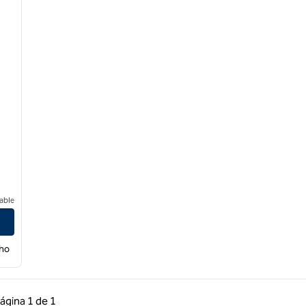
able
cho
 anterior, 1 de 1
Página siguiente, 1 de 1
ágina
1 de 1