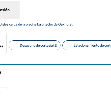
sesión
teles cerca de la piscina bajo techo de Oakhurst
Desayuno de cortesía (1)
Estacionamiento de corte
es
Filtros sugeridos
A
/
12
siguiente imagen