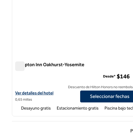
Hampton Inn Oakhurst-Yosemite
Hampton Inn Oakhurst-Yosemite
$146
Desde*
Descuento de Hilton Honors no reembols
Ver detalles del hotel Hampton Inn Oakhurst-Yosemite
Ver detalles del hotel
Seleccionar fechas
0,65 millas
Desayuno gratis
Estacionamiento gratis
Piscina bajo te
Página
P