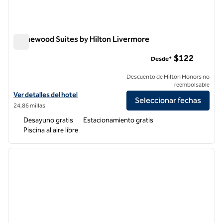
Homewood Suites by Hilton Livermore
Homewood Suites by Hilton Livermore
$122
Desde*
Descuento de Hilton Honors no
reembolsable
Ver detalles del hotel Homewood Suites by Hilton Livermore
Ver detalles del hotel
Seleccionar fechas
24,86 millas
Desayuno gratis
Estacionamiento gratis
Piscina al aire libre
1
/
12
imagen anterior
siguie
1 de 12