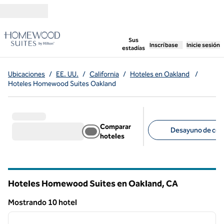
Saltar a contenido
,
abre una pestaña n
Sus
Inscríbase
Inicie sesión
estadías
Ubicaciones
/
EE. UU.
/
California
/
Hoteles en Oakland
/
Hoteles Homewood Suites Oakland
Comparar
Desayuno de cort
hoteles
Filtros sugeridos
Hoteles Homewood Suites en Oakland,
CA
California
Mostrando 10 hotel
1
/
12
Mostrando 10 hotel
imagen anterior
siguie
1 de 12