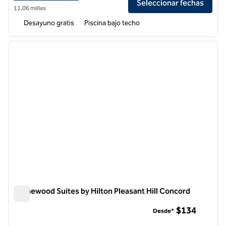
Seleccionar fechas
11,06 millas
Desayuno gratis
Piscina bajo techo
1
/
12
imagen anterior
siguie
1 de 12
Homewood Suites by Hilton Pleasant Hill Concord
Homewood Suites by Hilton Pleasant Hill Concord
$134
Desde*