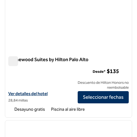
Homewood Suites by Hilton Palo Alto
Homewood Suites by Hilton Palo Alto
$135
Desde*
Descuento de Hilton Honors no
reembolsable
Ver detalles del hotel Homewood Suites by Hilton Palo Alto
Ver detalles del hotel
Seleccionar fechas
28,84 millas
Desayuno gratis
Piscina al aire libre
1
/
12
imagen anterior
siguie
1 de 12