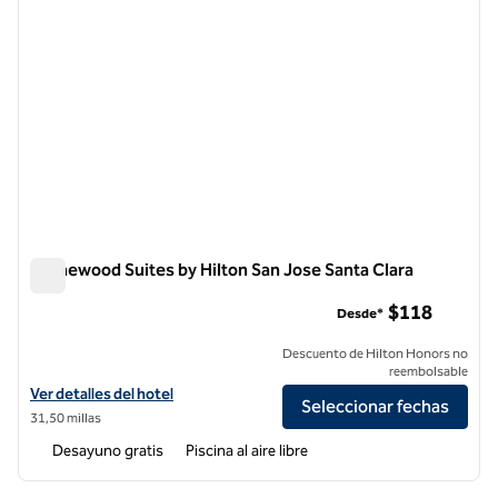
Homewood Suites by Hilton San Jose Santa Clara
Homewood Suites by Hilton San Jose Santa Clara
$118
Desde*
Descuento de Hilton Honors no
reembolsable
Ver detalles del hotel Homewood Suites by Hilton San Jose Santa Cla
Ver detalles del hotel
Seleccionar fechas
31,50 millas
Desayuno gratis
Piscina al aire libre