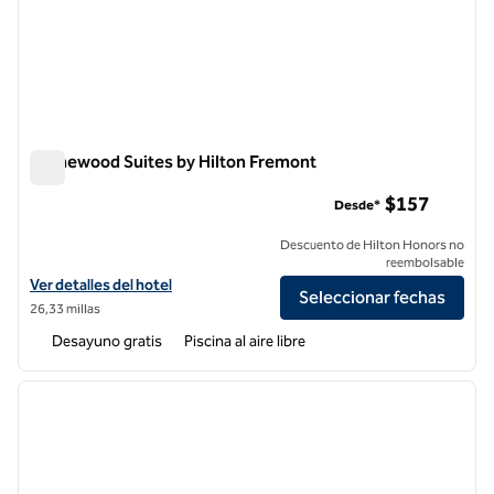
Homewood Suites by Hilton Fremont
Homewood Suites by Hilton Fremont
$157
Desde*
Descuento de Hilton Honors no
reembolsable
Ver detalles del hotel Homewood Suites by Hilton Fremont
Ver detalles del hotel
Seleccionar fechas
26,33 millas
Desayuno gratis
Piscina al aire libre
1
/
12
imagen anterior
siguie
1 de 12