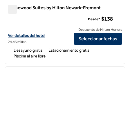
Homewood Suites by Hilton Newark-Fremont
Homewood Suites by Hilton Newark-Fremont
$138
Desde*
Descuento de Hilton Honors
Ver detalles del hotel Homewood Suites by Hilton Newark-Fremont
Ver detalles del hotel
Seleccionar fechas
24,43 millas
Desayuno gratis
Estacionamiento gratis
Piscina al aire libre
1
/
12
imagen anterior
siguie
1 de 12