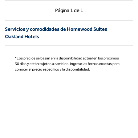
Página anterior, 1 de 1
Página siguiente, 1 d
Página
1 de 1
Página 1 de 1
Servicios y comodidades de Homewood Suites
Oakland Hotels
*Los precios se basan en la disponibilidad actual en los próximos
30 días y están sujetos a cambios. Ingrese las fechas exactas para
conocer el precio específico y la disponibilidad.