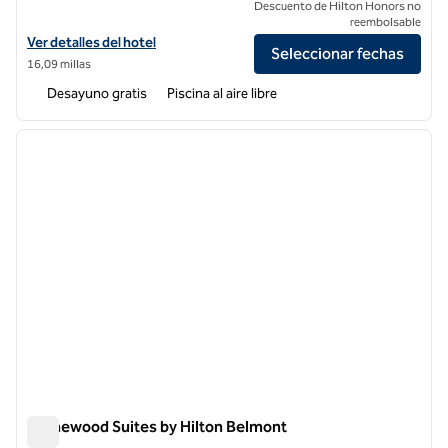
Descuento de Hilton Honors no
reembolsable
Ver detalles del hotel Homewood Suites by Hilton Pleasant Hill Conc
Ver detalles del hotel
Seleccionar fechas
16,09 millas
Desayuno gratis
Piscina al aire libre
1
/
12
imagen anterior
siguie
1 de 12
Homewood Suites by Hilton Belmont
Homewood Suites by Hilton Belmont