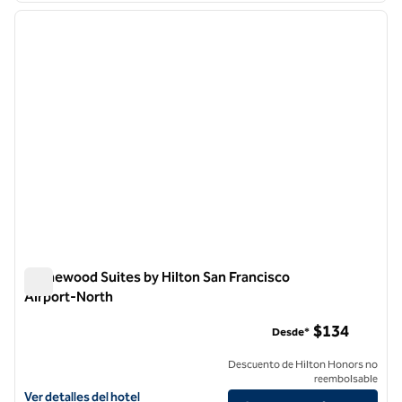
imagen anterior
siguie
1 de 12
Homewood Suites by Hilton San Francisco
Airport-North
Homewood Suites by Hilton San Francisco Airport-North
$134
Desde*
Descuento de Hilton Honors no
reembolsable
Ver detalles del hotel Homewood Suites by Hilton San Francisco Air
Ver detalles del hotel