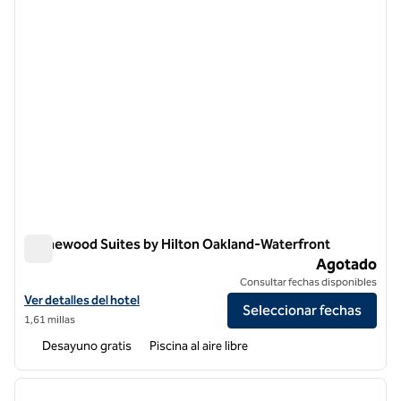
Homewood Suites by Hilton Oakland-Waterfront
Homewood Suites by Hilton Oakland-Waterfront
Agotado
Consultar fechas disponibles
Ver detalles del hotel Homewood Suites by Hilton Oakland-Waterfro
Ver detalles del hotel
Seleccionar fechas
1,61 millas
Desayuno gratis
Piscina al aire libre
1
/
9
imagen anterior
siguie
1 de 9