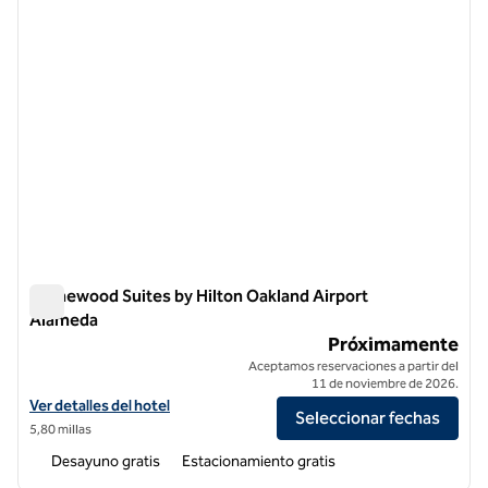
Homewood Suites by Hilton Oakland Airport
Alameda
Homewood Suites by Hilton Oakland Airport Alameda
Próximamente
Aceptamos reservaciones a partir del
11 de noviembre de 2026.
Ver detalles del hotel Homewood Suites by Hilton Oakland Airport A
Ver detalles del hotel
Seleccionar fechas
5,80 millas
Desayuno gratis
Estacionamiento gratis
1
/
12