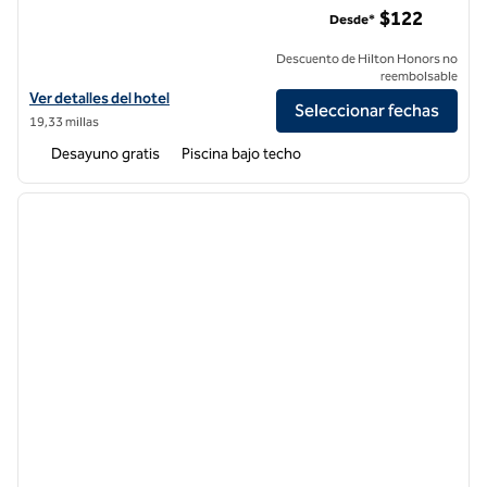
$122
Desde*
Descuento de Hilton Honors no
reembolsable
Ver detalles del hotel Homewood Suites by Hilton Belmont
Ver detalles del hotel
Seleccionar fechas
19,33 millas
Desayuno gratis
Piscina bajo techo
1
/
12
imagen anterior
siguie
1 de 12