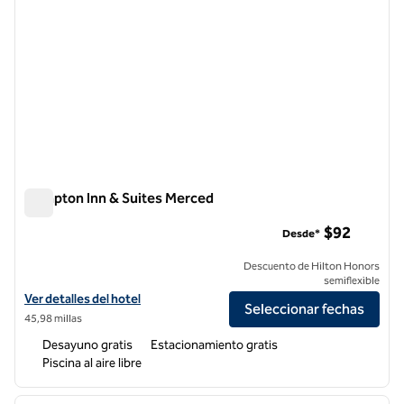
Hampton Inn & Suites Merced
Hampton Inn & Suites Merced
$92
Desde*
Descuento de Hilton Honors
semiflexible
Ver detalles del hotel Hampton Inn & Suites Merced
Ver detalles del hotel
Seleccionar fechas
45,98 millas
Desayuno gratis
Estacionamiento gratis
Piscina al aire libre
1
/
12
imagen anterior
siguie