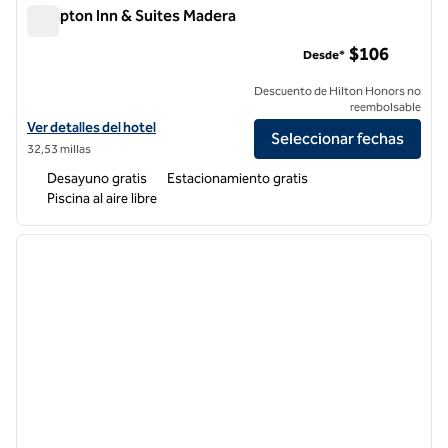
Hampton Inn & Suites Madera
Hampton Inn & Suites Madera
$106
Desde*
Descuento de Hilton Honors no
reembolsable
Ver detalles del hotel Hampton Inn & Suites Madera
Ver detalles del hotel
Seleccionar fechas
32,53 millas
Desayuno gratis
Estacionamiento gratis
Piscina al aire libre
1
/
12
imagen anterior
siguie
1 de 12