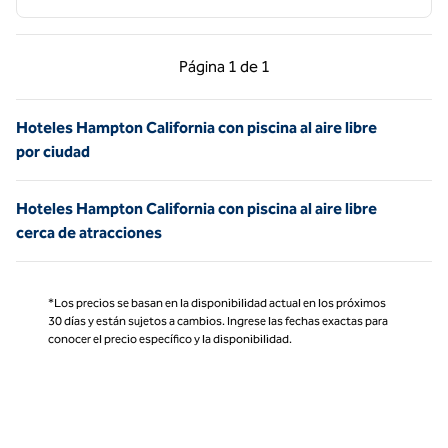
Página anterior, 1 de 1
Página siguiente, 1 d
Página
1 de 1
Página 1 de 1
Hoteles Hampton California con piscina al aire libre
por ciudad
Hoteles Hampton California con piscina al aire libre
cerca de atracciones
*Los precios se basan en la disponibilidad actual en los próximos
30 días y están sujetos a cambios. Ingrese las fechas exactas para
conocer el precio específico y la disponibilidad.