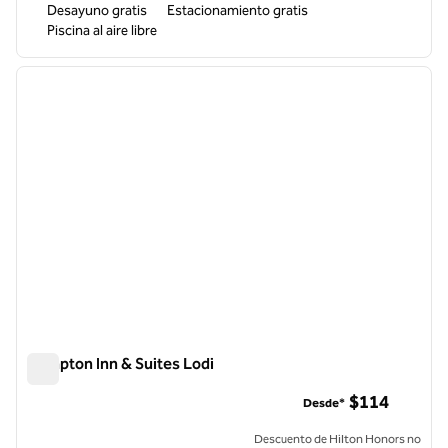
Desayuno gratis
Estacionamiento gratis
Piscina al aire libre
1
/
12
imagen anterior
siguie
1 de 12
Hampton Inn & Suites Lodi
Hampton Inn & Suites Lodi
$114
Desde*
Descuento de Hilton Honors no