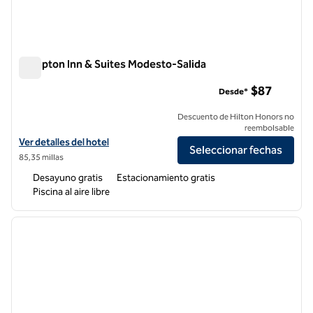
Hampton Inn & Suites Modesto-Salida
Hampton Inn & Suites Modesto-Salida
$87
Desde*
Descuento de Hilton Honors no
reembolsable
Ver detalles del hotel Hampton Inn & Suites Modesto-Salida
Ver detalles del hotel
Seleccionar fechas
85,35 millas
Desayuno gratis
Estacionamiento gratis
Piscina al aire libre
1
/
12
imagen anterior
siguie
1 de 12