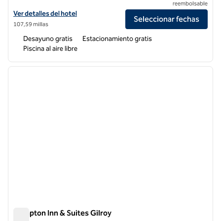
reembolsable
Ver detalles del hotel Hampton Inn & Suites Lodi
Ver detalles del hotel
Seleccionar fechas
107,59 millas
Desayuno gratis
Estacionamiento gratis
Piscina al aire libre
1
/
12
imagen anterior
siguie
1 de 12
Hampton Inn & Suites Gilroy