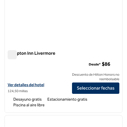
Hampton Inn Livermore
Hampton Inn Livermore
$86
Desde*
Descuento de Hilton Honors no
reembolsable
Ver detalles del hotel Hampton Inn Livermore
Ver detalles del hotel
Seleccionar fechas
124,50 millas
Desayuno gratis
Estacionamiento gratis
Piscina al aire libre
1
/
12
imagen anterior
siguie
1 de 12