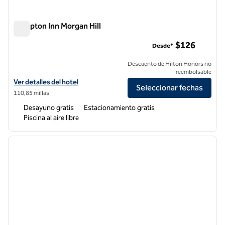
Hampton Inn Morgan Hill
Hampton Inn Morgan Hill
$126
Desde*
Descuento de Hilton Honors no
reembolsable
Ver detalles del hotel Hampton Inn Morgan Hill
Ver detalles del hotel
Seleccionar fechas
110,85 millas
Desayuno gratis
Estacionamiento gratis
Piscina al aire libre
1
/
12
imagen anterior
siguie
1 de 12