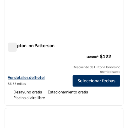
Hampton Inn Patterson
Hampton Inn Patterson
$122
Desde*
Descuento de Hilton Honors no
reembolsable
Ver detalles del hotel Hampton Inn Patterson
Ver detalles del hotel
Seleccionar fechas
86,35 millas
Desayuno gratis
Estacionamiento gratis
Piscina al aire libre
1
/
12
imagen anterior
siguie
1 de 12