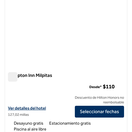
Hampton Inn Milpitas
Hampton Inn Milpitas
$110
Desde*
Descuento de Hilton Honors no
reembolsable
Ver detalles del hotel Hampton Inn Milpitas
Ver detalles del hotel
Seleccionar fechas
127,02 millas
Desayuno gratis
Estacionamiento gratis
Piscina al aire libre