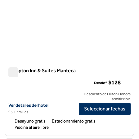
Hampton Inn & Suites Manteca
Hampton Inn & Suites Manteca
$128
Desde*
Descuento de Hilton Honors
semiflexible
Ver detalles del hotel Hampton Inn & Suites Manteca
Ver detalles del hotel
Seleccionar fechas
95,17 millas
Desayuno gratis
Estacionamiento gratis
Piscina al aire libre
1
/
12