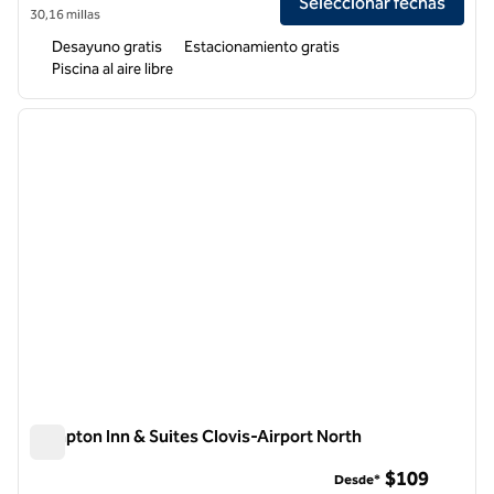
Seleccionar fechas
30,16 millas
Desayuno gratis
Estacionamiento gratis
Piscina al aire libre
1
/
12
imagen anterior
siguie
1 de 12
Hampton Inn & Suites Clovis-Airport North
Hampton Inn & Suites Clovis-Airport North
$109
Desde*