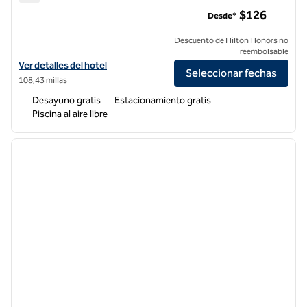
Hampton Inn & Suites Gilroy
$126
Desde*
Descuento de Hilton Honors no
reembolsable
Ver detalles del hotel Hampton Inn & Suites Gilroy
Ver detalles del hotel
Seleccionar fechas
108,43 millas
Desayuno gratis
Estacionamiento gratis
Piscina al aire libre
1
/
12
imagen anterior
siguie
1 de 12