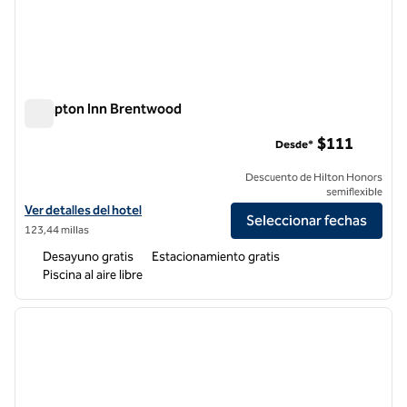
Hampton Inn Brentwood
Hampton Inn Brentwood
$111
Desde*
Descuento de Hilton Honors
semiflexible
Ver detalles del hotel Hampton Inn Brentwood
Ver detalles del hotel
Seleccionar fechas
123,44 millas
Desayuno gratis
Estacionamiento gratis
Piscina al aire libre
1
/
10
imagen anterior
siguie
1 de 10