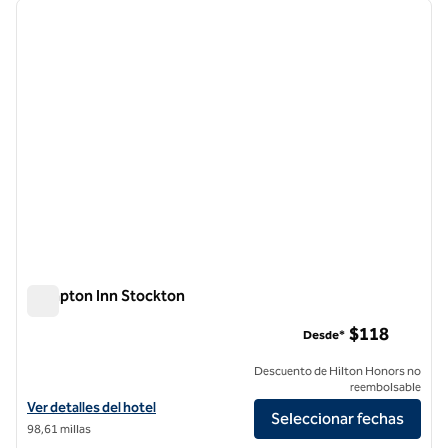
imagen anterior
siguie
1 de 12
Hampton Inn Stockton
Hampton Inn Stockton
$118
Desde*
Descuento de Hilton Honors no
reembolsable
Ver detalles del hotel Hampton Inn Stockton
Ver detalles del hotel
Seleccionar fechas
98,61 millas