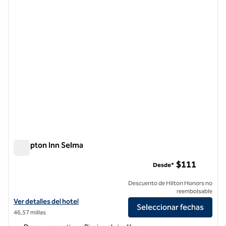
1 de 12
Hampton Inn Selma
Hampton Inn Selma
$111
Desde*
Descuento de Hilton Honors no
reembolsable
Ver detalles del hotel Hampton Inn Selma
Ver detalles del hotel
Seleccionar fechas
46,57 millas