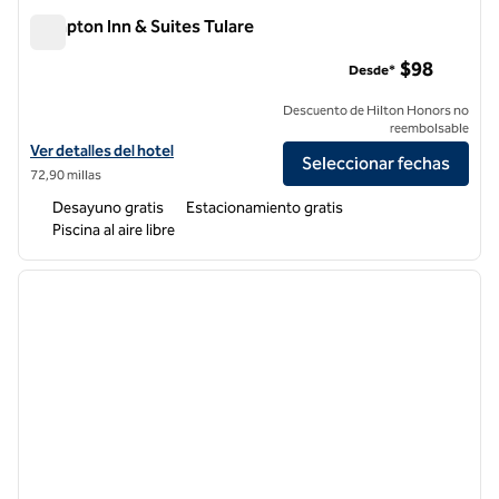
Hampton Inn & Suites Tulare
Hampton Inn & Suites Tulare
$98
Desde*
Descuento de Hilton Honors no
reembolsable
Ver detalles del hotel Hampton Inn & Suites Tulare
Ver detalles del hotel
Seleccionar fechas
72,90 millas
Desayuno gratis
Estacionamiento gratis
Piscina al aire libre
1
/
11
imagen anterior
siguie
1 de 11