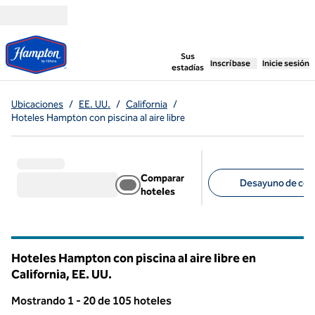
Saltar a contenido
,
abre una pestaña n
Sus
Inscríbase
Inicie sesión
estadías
Ubicaciones
/
EE. UU.
/
California
/
Hoteles Hampton con piscina al aire libre
Comparar
Desayuno de cort
hoteles
Filtros sugeridos
Hoteles Hampton con piscina al aire libre en
California, EE. UU.
Mostrando 1 - 20 de 105 hoteles
Mostrando 105 hotel