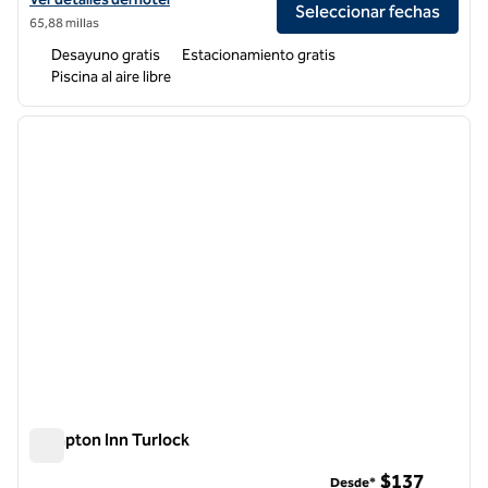
Seleccionar fechas
65,88 millas
Desayuno gratis
Estacionamiento gratis
Piscina al aire libre
1
/
12
imagen anterior
siguie
1 de 12
Hampton Inn Turlock
Hampton Inn Turlock
$137
Desde*