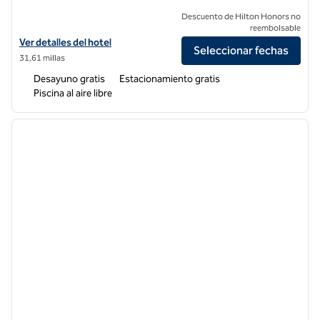
Descuento de Hilton Honors no
reembolsable
Ver detalles del hotel Hampton Inn & Suites Clovis-Airport North
Ver detalles del hotel
Seleccionar fechas
31,61 millas
Desayuno gratis
Estacionamiento gratis
Piscina al aire libre
1
/
12
imagen anterior
siguie
1 de 12