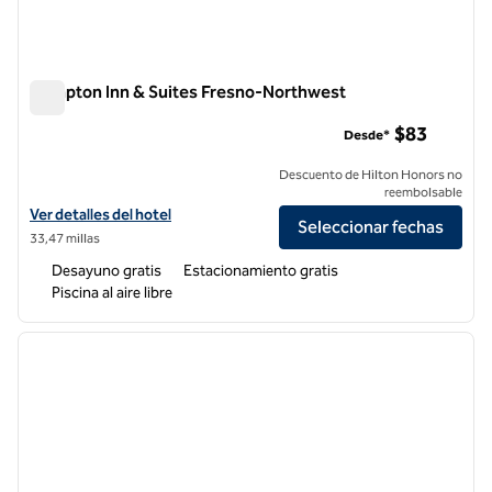
Hampton Inn & Suites Fresno-Northwest
Hampton Inn & Suites Fresno-Northwest
$83
Desde*
Descuento de Hilton Honors no
reembolsable
Ver detalles del hotel Hampton Inn & Suites Fresno-Northwest
Ver detalles del hotel
Seleccionar fechas
33,47 millas
Desayuno gratis
Estacionamiento gratis
Piscina al aire libre
1
/
12
imagen anterior
siguie
1 de 12