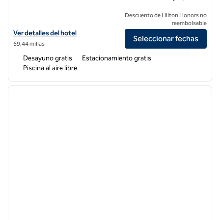
Descuento de Hilton Honors no
reembolsable
Ver detalles del hotel Hampton Inn Turlock
Ver detalles del hotel
Seleccionar fechas
69,44 millas
Desayuno gratis
Estacionamiento gratis
Piscina al aire libre
1
/
12
imagen anterior
siguie
1 de 12