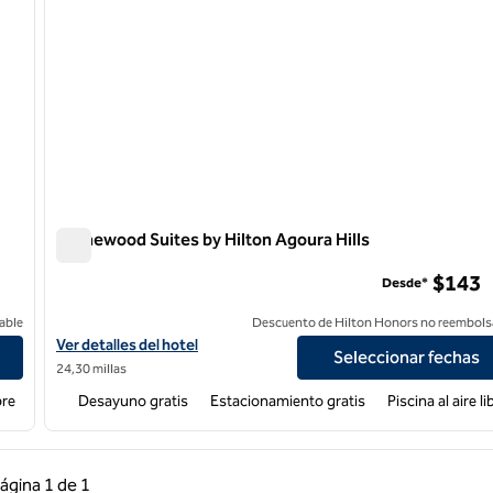
Homewood Suites by Hilton Agoura Hills
Homewood Suites by Hilton Agoura Hills
$143
Desde*
able
Descuento de Hilton Honors no reembols
llo
Ver detalles del hotel Homewood Suites by Hilton Agoura Hills
Ver detalles del hotel
Seleccionar fechas
24,30 millas
bre
Desayuno gratis
Estacionamiento gratis
Piscina al aire li
 anterior, 1 de 1
Página siguiente, 1 de 1
ágina
1 de 1