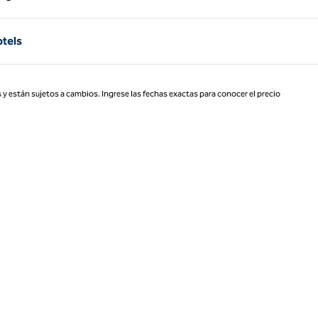
Página 1 de 1
tels
 y están sujetos a cambios. Ingrese las fechas exactas para conocer el precio