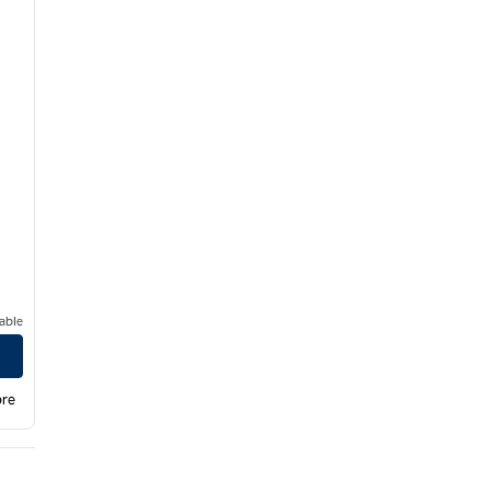
able
bre