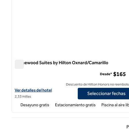
Homewood Suites by Hilton Oxnard/Camarillo
Homewood Suites by Hilton Oxnard/Camarillo
$165
Desde*
Descuento de Hilton Honors no reembols
Ver detalles del hotel Homewood Suites by Hilton Oxnard/Camari
Ver detalles del hotel
Seleccionar fechas
2,33 millas
Desayuno gratis
Estacionamiento gratis
Piscina al aire li
Página
P