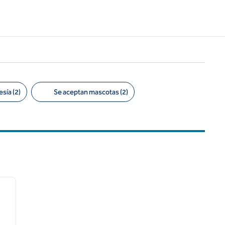
sía (2)
Se aceptan mascotas (2)
/
12
siguiente imagen