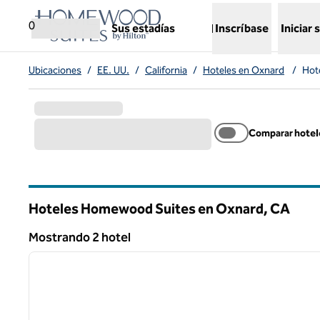
Saltar a contenido
,
abre una nueva pestaña
0
Sus estadías
Inscríbase
Iniciar 
Ubicaciones
/
EE. UU.
/
California
/
Hoteles en Oxnard
/
Hot
Comparar hotel
Hoteles Homewood Suites en Oxnard,
CA
California
Mostrando 2 hotel
1
Mostrando 2 hotel
imagen anterior
1 de 12