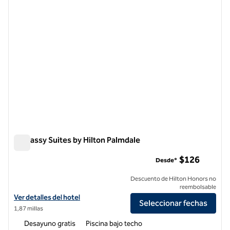
Embassy Suites by Hilton Palmdale
Embassy Suites by Hilton Palmdale
$126
Desde*
Descuento de Hilton Honors no
reembolsable
Ver detalles del hotel Embassy Suites by Hilton Palmdale
Ver detalles del hotel
Seleccionar fechas
1,87 millas
Desayuno gratis
Piscina bajo techo