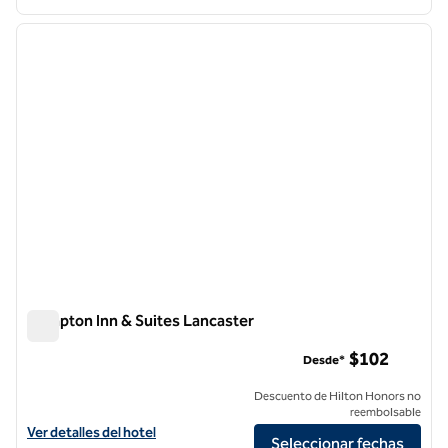
1
/
12
imagen anterior
siguie
1 de 12
Hampton Inn & Suites Lancaster
Hampton Inn & Suites Lancaster
$102
Desde*
Descuento de Hilton Honors no
reembolsable
Ver detalles del hotel Hampton Inn & Suites Lancaster
Ver detalles del hotel
Seleccionar fechas