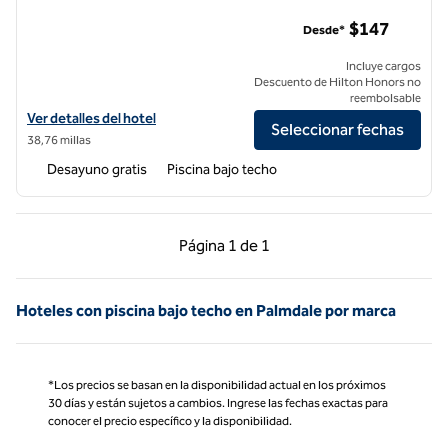
Home2 Suites by Hilton Woodland Hills Los Angeles
$147
Desde*
Incluye cargos
Descuento de Hilton Honors no
reembolsable
Ver detalles del hotel Home2 Suites by Hilton Woodland Hills Los Ang
Ver detalles del hotel
Seleccionar fechas
38,76 millas
Desayuno gratis
Piscina bajo techo
Página anterior, 1 de 1
Página siguiente, 1 d
Página
1 de 1
Página 1 de 1
Hoteles con piscina bajo techo en Palmdale por marca
*Los precios se basan en la disponibilidad actual en los próximos
30 días y están sujetos a cambios. Ingrese las fechas exactas para
conocer el precio específico y la disponibilidad.