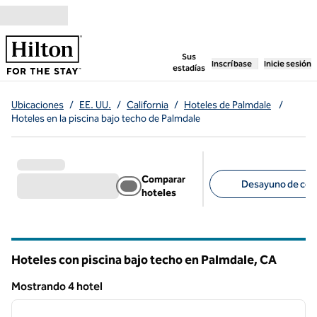
Saltar a contenido
,
abre una pestaña n
Sus
Inscríbase
Inicie sesión
estadías
Ubicaciones
/
EE. UU.
/
California
/
Hoteles de Palmdale
/
Hoteles en la piscina bajo techo de Palmdale
Comparar
Desayuno de corte
hoteles
Filtros sugeridos
Hoteles con piscina bajo techo en Palmdale,
CA
California
Mostrando 4 hotel
1
/
11
Mostrando 4 hotel
imagen anterior
siguie
1 de 11