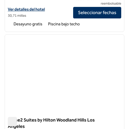
reembolsable
Ver detalles del hotel Embassy Suites by Hilton Arcadia Pasadena Are
Ver detalles del hotel
Seleccionar fechas
30,71 millas
Desayuno gratis
Piscina bajo techo
1
/
12
imagen anterior
siguie
1 de 12
Home2 Suites by Hilton Woodland Hills Los
Angeles