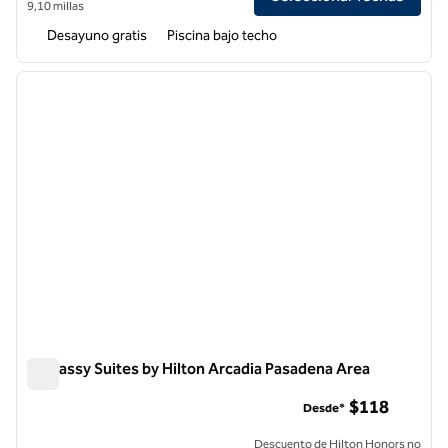
9,10 millas
Desayuno gratis
Piscina bajo techo
1
/
12
imagen anterior
siguie
1 de 12
Embassy Suites by Hilton Arcadia Pasadena Area
Embassy Suites by Hilton Arcadia Pasadena Area
$118
Desde*
Descuento de Hilton Honors no