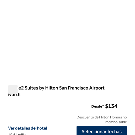
imagen anterior
siguie
1 de 12
Home2 Suites by Hilton San Francisco Airport
North
Home2 Suites by Hilton San Francisco Airport North
$134
Desde*
Descuento de Hilton Honors no
reembolsable
Ver detalles del hotel Home2 Suites by Hilton San Francisco Airport 
Ver detalles del hotel
Seleccionar fechas
19,64 millas