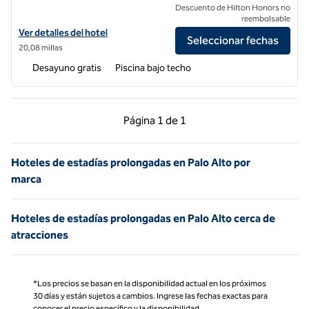
Descuento de Hilton Honors no
reembolsable
Ver detalles del hotel Homewood Suites by Hilton San Francisco Air
Ver detalles del hotel
Seleccionar fechas
20,08 millas
Desayuno gratis
Piscina bajo techo
Página anterior, 1 de 1
Página siguiente, 1 d
Página
1 de 1
Página 1 de 1
Hoteles de estadías prolongadas en Palo Alto por
marca
Hoteles de estadías prolongadas en Palo Alto cerca de
atracciones
*Los precios se basan en la disponibilidad actual en los próximos
30 días y están sujetos a cambios. Ingrese las fechas exactas para
conocer el precio específico y la disponibilidad.