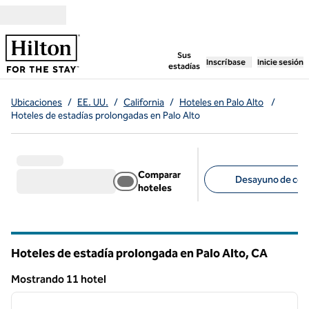
Saltar a contenido
,
abre una pestaña n
Sus
Inscríbase
Inicie sesión
estadías
Ubicaciones
/
EE. UU.
/
California
/
Hoteles en Palo Alto
/
Hoteles de estadías prolongadas en Palo Alto
Comparar
Desayuno de cort
hoteles
Filtros sugeridos
Hoteles de estadía prolongada en Palo Alto,
CA
California
Mostrando 11 hotel
1
/
12
Mostrando 11 hotel
imagen anterior
siguie
1 de 12