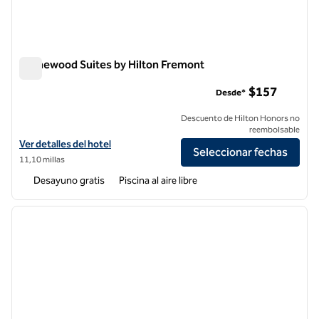
Homewood Suites by Hilton Fremont
Homewood Suites by Hilton Fremont
$157
Desde*
Descuento de Hilton Honors no
reembolsable
Ver detalles del hotel Homewood Suites by Hilton Fremont
Ver detalles del hotel
Seleccionar fechas
11,10 millas
Desayuno gratis
Piscina al aire libre
1
/
12
imagen anterior
siguie
1 de 12