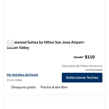
Homewood Suites by Hilton San Jose Airport-
Silicon Valley
Homewood Suites by Hilton San Jose Airport-Silicon Valley
$110
Desde*
Descuento de Hilton Honors no
reembolsable
Ver detalles del hotel Homewood Suites by Hilton San Jose Airport-Si
Ver detalles del hotel
Seleccionar fechas
13,41 millas
Desayuno gratis
Piscina al aire libre
1
/
6
imagen anterior
siguie
1 de 6