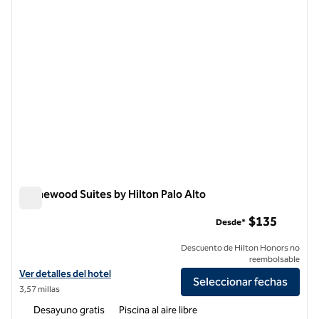
Homewood Suites by Hilton Palo Alto
Homewood Suites by Hilton Palo Alto
$135
Desde*
Descuento de Hilton Honors no
reembolsable
Ver detalles del hotel Homewood Suites by Hilton Palo Alto
Ver detalles del hotel
Seleccionar fechas
3,57 millas
Desayuno gratis
Piscina al aire libre