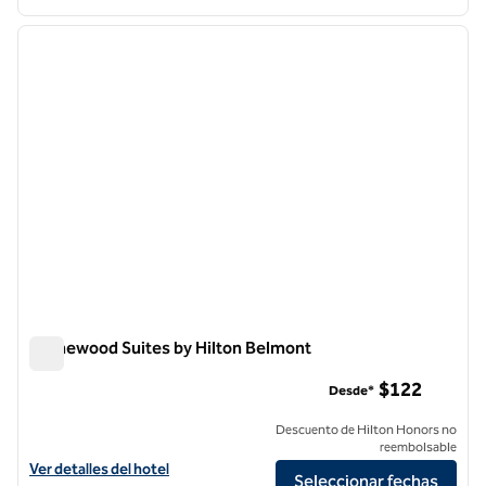
1
/
12
imagen anterior
siguie
1 de 12
Homewood Suites by Hilton Belmont
Homewood Suites by Hilton Belmont
$122
Desde*
Descuento de Hilton Honors no
reembolsable
Ver detalles del hotel Homewood Suites by Hilton Belmont
Ver detalles del hotel
Seleccionar fechas