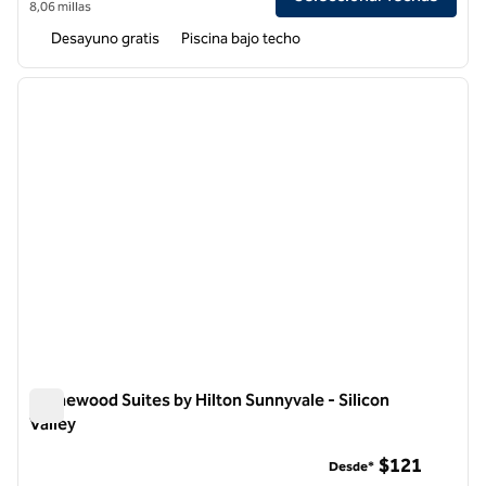
8,06 millas
Desayuno gratis
Piscina bajo techo
1
/
12
imagen anterior
siguie
1 de 12
Homewood Suites by Hilton Sunnyvale - Silicon
Valley
Homewood Suites by Hilton Sunnyvale - Silicon Valley
$121
Desde*