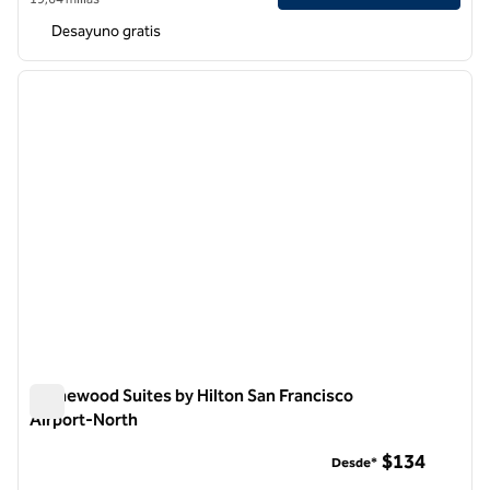
Desayuno gratis
1
/
12
imagen anterior
siguie
1 de 12
Homewood Suites by Hilton San Francisco
Airport-North
Homewood Suites by Hilton San Francisco Airport-North
$134
Desde*