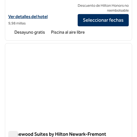
Descuento de Hilton Honors no
reembolsable
Ver detalles del hotel Homewood Suites by Hilton Sunnyvale - Silicon 
Ver detalles del hotel
Seleccionar fechas
9,98 millas
Desayuno gratis
Piscina al aire libre
1
/
12
imagen anterior
siguie
1 de 12
Homewood Suites by Hilton Newark-Fremont