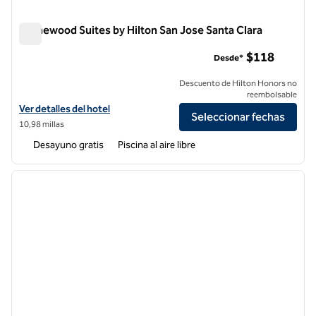
Homewood Suites by Hilton San Jose Santa Clara
Homewood Suites by Hilton San Jose Santa Clara
$118
Desde*
Descuento de Hilton Honors no
reembolsable
Ver detalles del hotel Homewood Suites by Hilton San Jose Santa Cla
Ver detalles del hotel
Seleccionar fechas
10,98 millas
Desayuno gratis
Piscina al aire libre
1
/
12
imagen anterior
siguie
1 de 12