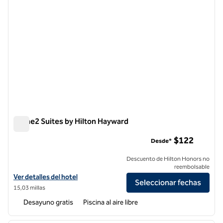
Home2 Suites by Hilton Hayward
Home2 Suites by Hilton Hayward
$122
Desde*
Descuento de Hilton Honors no
reembolsable
Ver detalles del hotel para Home2 Suites by Hilton Hayward
Ver detalles del hotel
Seleccionar fechas
15,03 millas
Desayuno gratis
Piscina al aire libre
1
/
12