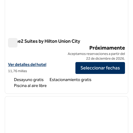
Home2 Suites by Hilton Union City
Home2 Suites by Hilton Union City
Próximamente
Aceptamos reservaciones a partir del
22 de diciembre de 2026.
Ver detalles del hotel para Home2 Suites by Hilton Union City
Ver detalles del hotel
Seleccionar fechas
11,76 millas
Desayuno gratis
Estacionamiento gratis
Piscina al aire libre
1
/
12
imagen anterior
siguie
1 de 12