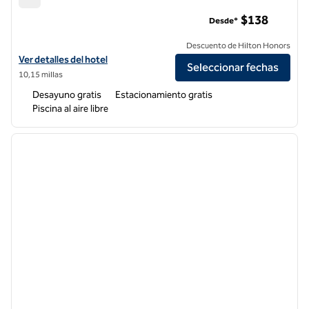
Homewood Suites by Hilton Newark-Fremont
$138
Desde*
Descuento de Hilton Honors
Ver detalles del hotel Homewood Suites by Hilton Newark-Fremont
Ver detalles del hotel
Seleccionar fechas
10,15 millas
Desayuno gratis
Estacionamiento gratis
Piscina al aire libre
1
/
12
imagen anterior
siguie
1 de 12