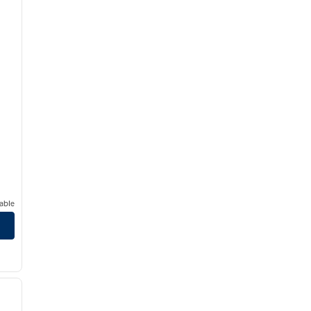
able
/
11
siguiente imagen