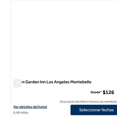
imagen anterior
1 de 12
Hilton Garden Inn Los Angeles Montebello
Hilton Garden Inn Los Angeles Montebello
$126
Desde*
Descuento de Hilton Honors no reembols
Ver detalles del hotel Hilton Garden Inn Los Angeles Montebello
Ver detalles del hotel
Seleccionar fechas
8,48 millas