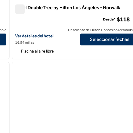
Hotel DoubleTree by Hilton Los Ángeles - Norwalk
Hotel DoubleTree by Hilton Los Ángeles - Norwalk
$118
Desde*
able
Descuento de Hilton Honors no reembols
Ver detalles del hotel DoubleTree by Hilton Los Angeles - Norwal
Ver detalles del hotel
Seleccionar fechas
16,94 millas
Piscina al aire libre
/
12
1
siguiente imagen
imagen anterior
1 de 12