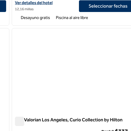
Ver detalles del hotel Hampton Inn and Suites Los Angeles Burba
Ver detalles del hotel
Seleccionar fechas
12,16 millas
Desayuno gratis
Piscina al aire libre
/
11
1
siguiente imagen
imagen anterior
1 de 12
The Valorian Los Angeles, Curio Collection by Hilton
The Valorian Los Angeles, Curio Collection by Hilton