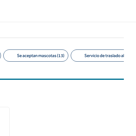
Se aceptan mascotas (13)
Servicio de traslado al aerop
/
13
siguiente imagen