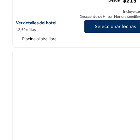
$215
Desde*
Incluye ca
Descuento de Hilton Honors semiflex
Ver detalles del hotel Hilton Los Angeles/Universal City
Ver detalles del hotel
Seleccionar fechas
12,59 millas
Piscina al aire libre
1
imagen anterior
1 de 11