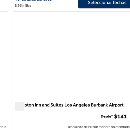
Seleccionar fechas
8,96 millas
/
12
1
siguiente imagen
imagen anterior
1 de 12
Hampton Inn and Suites Los Angeles Burbank Airport
Hampton Inn and Suites Los Angeles Burbank Airport
$141
Desde*
able
Descuento de Hilton Honors no reembols