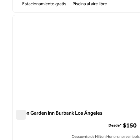
Estacionamiento gratis
Piscina al aire libre
1
imagen anterior
1 de 12
Hilton Garden Inn Burbank Los Ángeles
Hilton Garden Inn Burbank Los Ángeles
$150
Desde*
Descuento de Hilton Honors no reembols