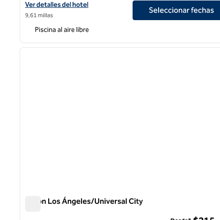
Ver detalles del hotel Hilton Garden Inn Burbank Los Angeles
Ver detalles del hotel
Seleccionar fechas
9,61 millas
Piscina al aire libre
1
imagen anterior
1 de 11
Hilton Los Ángeles/Universal City
Hilton Los Ángeles/Universal City