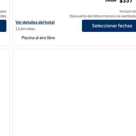
$337
Desde*
rgos
Incluye ca
ible
Descuento de Hilton Honors no reembols
Ver detalles del hotel The Valorian Los Angeles, Curio Collection 
Ver detalles del hotel
Seleccionar fechas
13,84 millas
Piscina al aire libre
/
11
1
siguiente imagen
imagen anterior
1 de 12