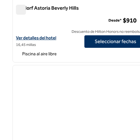
Waldorf Astoria Beverly Hills
Waldorf Astoria Beverly Hills
$910
Desde*
Descuento de Hilton Honors no reembols
Ver detalles del hotel Waldorf Astoria Beverly Hills
Ver detalles del hotel
Seleccionar fechas
16,45 millas
Piscina al aire libre
1
imagen anterior
1 de 12