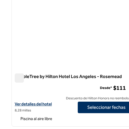
DoubleTree by Hilton Hotel Los Angeles - Rosemead
DoubleTree by Hilton Hotel Los Angeles - Rosemead
$111
Desde*
Descuento de Hilton Honors no reembols
Ver detalles del hotel DoubleTree by Hilton Los Angeles - Rose
Ver detalles del hotel
Seleccionar fechas
8,28 millas
Piscina al aire libre
1