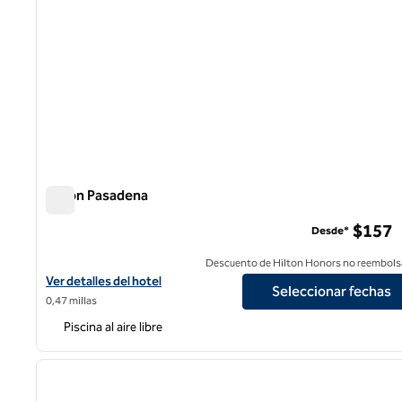
Hilton Pasadena
Hilton Pasadena
$157
Desde*
Descuento de Hilton Honors no reembols
Ver detalles del hotel Hilton Pasadena
Ver detalles del hotel
Seleccionar fechas
0,47 millas
Piscina al aire libre
1
imagen anterior
1 de 12