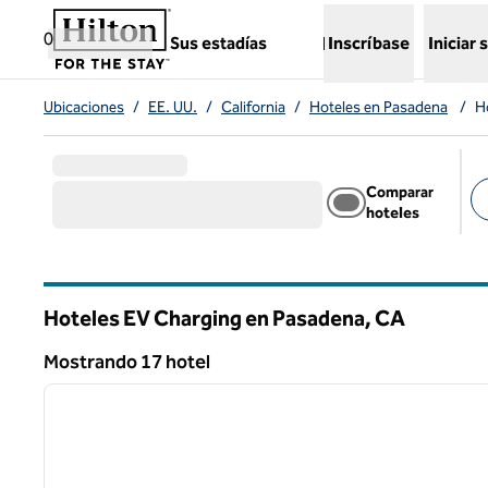
Saltar a contenido
,
abre una nueva pestaña
0
Sus estadías
Inscríbase
Iniciar 
Ubicaciones
/
EE. UU.
/
California
/
Hoteles en Pasadena
/
H
Comparar
hoteles
Fil
Hoteles EV Charging en Pasadena,
CA
California
Mostrando 17 hotel
1
Mostrando 17 hotel
imagen anterior
1 de 12