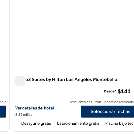
Home2 Suites by Hilton Los Angeles Montebello
Home2 Suites by Hilton Los Angeles Montebello
$141
Desde*
able
Descuento de Hilton Honors no reembols
mead
Ver detalles del hotel Home2 Suites by Hilton Los Angeles Monte
Ver detalles del hotel
Seleccionar fechas
8,29 millas
Desayuno gratis
Estacionamiento gratis
Piscina bajo te
/
12
1