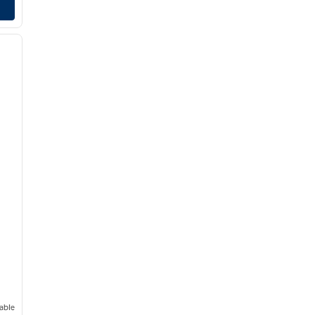
/
12
siguiente imagen
able