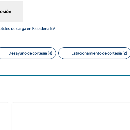
sesión
oteles de carga en Pasadena EV
Desayuno de cortesía (4)
Estacionamiento de cortesía (2)
tros sugeridos
/
12
1
siguiente imagen
imagen anterior
1 de 13