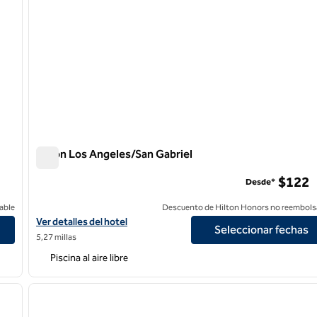
Hilton Los Angeles/San Gabriel
Hilton Los Angeles/San Gabriel
$122
Desde*
able
Descuento de Hilton Honors no reembols
Ver detalles del hotel Hilton Los Angeles/San Gabriel
Ver detalles del hotel
Seleccionar fechas
5,27 millas
Piscina al aire libre
/
12
1
siguiente imagen
imagen anterior
1 de 11