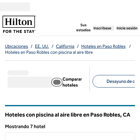
Saltar a contenido
,
abre una pestaña n
Sus
Inscríbase
Inicie sesión
estadías
Ubicaciones
/
EE. UU.
/
California
/
Hoteles en Paso Robles
/
Hoteles en Paso Robles con piscina al aire libre
Comparar
Desayuno de corte
hoteles
Filtros sugeridos
Hoteles con piscina al aire libre en Paso Robles,
CA
California
Mostrando 7 hotel
1
/
12
Mostrando 7 hotel
imagen anterior
siguie
1 de 12