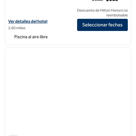
Descuento de Hilton Honors no
reembolsable
Ver detalles del hotel Bellasera Hotel & Suites Paso Robles, Tapestry 
Ver detalles del hotel
Seleccionar fechas
2,60 millas
Piscina al aire libre
1
/
12
imagen anterior
siguie
1 de 12