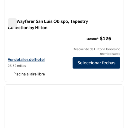
The Wayfarer San Luis Obispo, Tapestry
Collection by Hilton
The Wayfarer San Luis Obispo, Tapestry Collection by Hilton
$126
Desde*
Descuento de Hilton Honors no
reembolsable
Ver detalles del hotel The Wayfarer San Luis Obispo, Tapestry Collect
Ver detalles del hotel
Seleccionar fechas
23,32 millas
Piscina al aire libre
1
/
12
imagen anterior
siguie
1 de 12