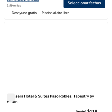
Ver detalles del hotel
Seleccionar fechas
2,59 millas
Desayuno gratis
Piscina al aire libre
1
/
12
imagen anterior
siguie
1 de 12
Bellasera Hotel & Suites Paso Robles, Tapestry by
Hilton
Bellasera Hotel & Suites Paso Robles, Tapestry by Hilton
$118
Desde*