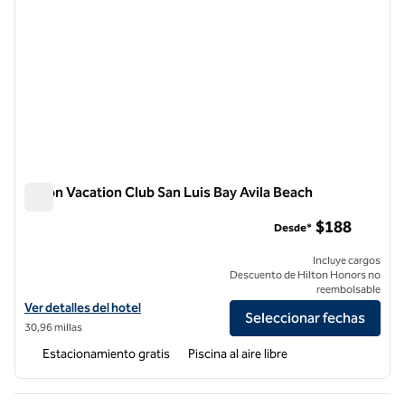
Hilton Vacation Club San Luis Bay Avila Beach
Hilton Vacation Club San Luis Bay Avila Beach
$188
Desde*
Incluye cargos
Descuento de Hilton Honors no
reembolsable
Ver detalles del hotel Hilton Vacation Club San Luis Bay Avila Beach
Ver detalles del hotel
Seleccionar fechas
30,96 millas
Estacionamiento gratis
Piscina al aire libre