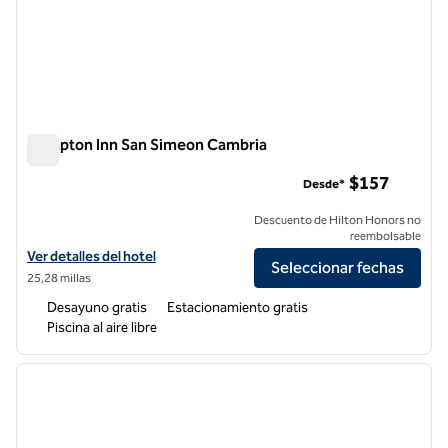
Hampton Inn San Simeon Cambria
Hampton Inn San Simeon Cambria
$157
Desde*
Descuento de Hilton Honors no
reembolsable
Ver detalles del hotel Hampton Inn San Simeon Cambria
Ver detalles del hotel
Seleccionar fechas
25,28 millas
Desayuno gratis
Estacionamiento gratis
Piscina al aire libre
1
/
12
imagen anterior
siguie
1 de 12