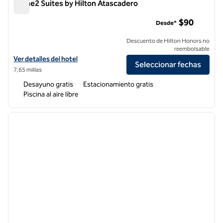
Home2 Suites by Hilton Atascadero
Home2 Suites by Hilton Atascadero
$90
Desde*
Descuento de Hilton Honors no
reembolsable
Ver detalles del hotel Home2 Suites by Hilton Atascadero
Ver detalles del hotel
Seleccionar fechas
7,65 millas
Desayuno gratis
Estacionamiento gratis
Piscina al aire libre
1
/
12
imagen anterior
siguie
1 de 12