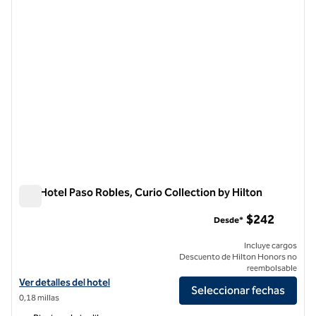
Ava Hotel Paso Robles, Curio Collection by Hilton
Ava Hotel Paso Robles, Curio Collection by Hilton
$242
Desde*
Incluye cargos
Descuento de Hilton Honors no
reembolsable
Ver detalles del hotel The Ava Hotel Paso Robles, Curio Collection by 
Ver detalles del hotel
Seleccionar fechas
0,18 millas