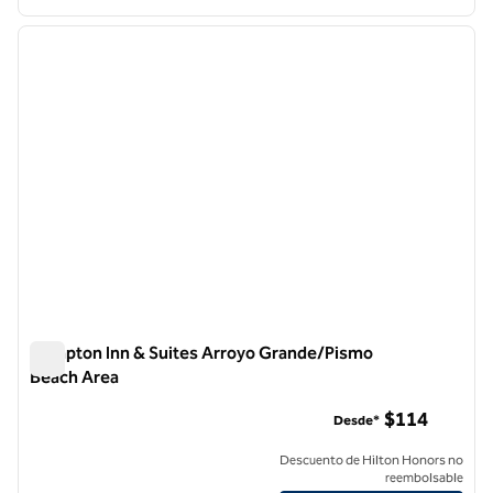
1
/
12
imagen anterior
siguie
1 de 12
Hampton Inn & Suites Arroyo Grande/Pismo
Beach Area
Hampton Inn & Suites Arroyo Grande/Pismo Beach Area
$114
Desde*
Descuento de Hilton Honors no
reembolsable