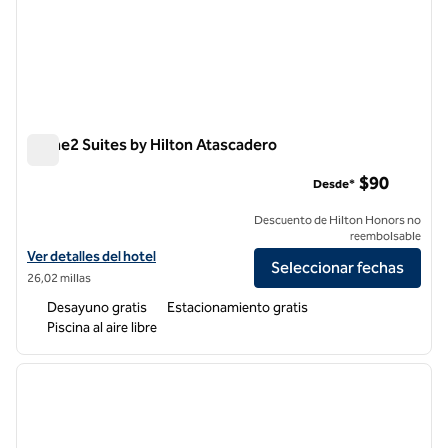
Home2 Suites by Hilton Atascadero
Home2 Suites by Hilton Atascadero
$90
Desde*
Descuento de Hilton Honors no
reembolsable
Ver detalles del hotel Home2 Suites by Hilton Atascadero
Ver detalles del hotel
Seleccionar fechas
26,02 millas
Desayuno gratis
Estacionamiento gratis
Piscina al aire libre
1
/
12
imagen anterior
siguie
1 de 12