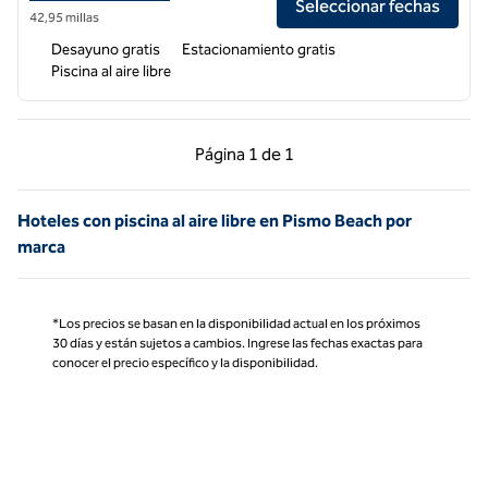
Seleccionar fechas
42,95 millas
Desayuno gratis
Estacionamiento gratis
Piscina al aire libre
Página anterior, 1 de 1
Página siguiente, 1 d
Página
1 de 1
Página 1 de 1
Hoteles con piscina al aire libre en Pismo Beach por
marca
*Los precios se basan en la disponibilidad actual en los próximos
30 días y están sujetos a cambios. Ingrese las fechas exactas para
conocer el precio específico y la disponibilidad.