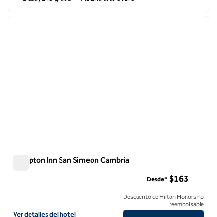
1
/
12
imagen anterior
siguie
1 de 12
Hampton Inn San Simeon Cambria
Hampton Inn San Simeon Cambria
$163
Desde*
Descuento de Hilton Honors no
reembolsable
Ver detalles del hotel Hampton Inn San Simeon Cambria
Ver detalles del hotel