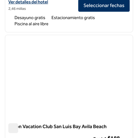
Ver detalles del hotel Hampton Inn & Suites Arroyo Grande/Pismo Be
Ver detalles del hotel
Seleccionar fechas
2,46 millas
Desayuno gratis
Estacionamiento gratis
Piscina al aire libre
1
/
12
imagen anterior
siguie
1 de 12
Hilton Vacation Club San Luis Bay Avila Beach
Hilton Vacation Club San Luis Bay Avila Beach