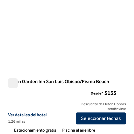
Hilton Garden Inn San Luis Obispo/Pismo Beach
Hilton Garden Inn San Luis Obispo/Pismo Beach
$135
Desde*
Descuento de Hilton Honors
semiflexible
Ver detalles del hotel Hilton Garden Inn San Luis Obispo/Pismo Beac
Ver detalles del hotel
Seleccionar fechas
1,26 millas
Estacionamiento gratis
Piscina al aire libre