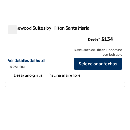
Homewood Suites by Hilton Santa Maria
Homewood Suites by Hilton Santa Maria
$134
Desde*
Descuento de Hilton Honors no
reembolsable
Ver detalles del hotel Homewood Suites by Hilton Santa Maria
Ver detalles del hotel
Seleccionar fechas
16,28 millas
Desayuno gratis
Piscina al aire libre
1
/
12
imagen anterior
siguie
1 de 12