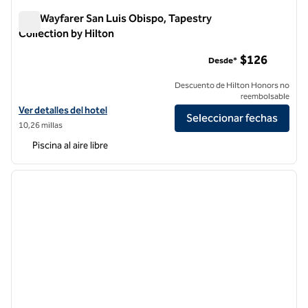
The Wayfarer San Luis Obispo, Tapestry
Collection by Hilton
The Wayfarer San Luis Obispo, Tapestry Collection by Hilton
$126
Desde*
Descuento de Hilton Honors no
reembolsable
Ver detalles del hotel The Wayfarer San Luis Obispo, Tapestry Collect
Ver detalles del hotel
Seleccionar fechas
10,26 millas
Piscina al aire libre
1
/
12
imagen anterior
siguie
1 de 12