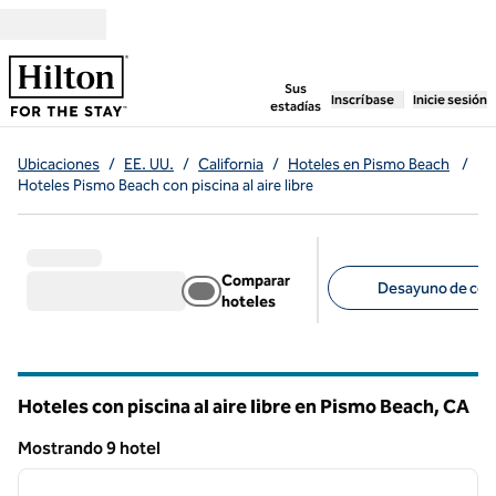
Saltar a contenido
,
abre una pestaña n
Sus
Inscríbase
Inicie sesión
estadías
Ubicaciones
/
EE. UU.
/
California
/
Hoteles en Pismo Beach
/
Hoteles Pismo Beach con piscina al aire libre
Comparar
Desayuno de corte
hoteles
Filtros sugeridos
Hoteles con piscina al aire libre en Pismo Beach,
CA
California
Mostrando 9 hotel
1
/
12
Mostrando 9 hotel
imagen anterior
siguie
1 de 12