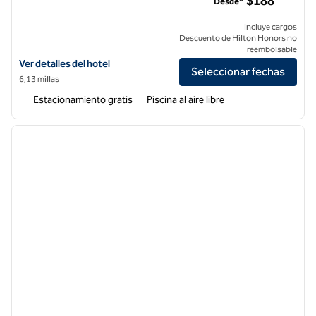
$188
Desde*
Incluye cargos
Descuento de Hilton Honors no
reembolsable
Ver detalles del hotel Hilton Vacation Club San Luis Bay Avila Beach
Ver detalles del hotel
Seleccionar fechas
6,13 millas
Estacionamiento gratis
Piscina al aire libre
1
/
12
imagen anterior
siguie
1 de 12