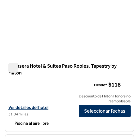
Bellasera Hotel & Suites Paso Robles, Tapestry by
Hilton
Bellasera Hotel & Suites Paso Robles, Tapestry by Hilton
$118
Desde*
Descuento de Hilton Honors no
reembolsable
Ver detalles del hotel Bellasera Hotel & Suites Paso Robles, Tapestry 
Ver detalles del hotel
Seleccionar fechas
31,04 millas
Piscina al aire libre
1
/
12
imagen anterior
siguie
1 de 12