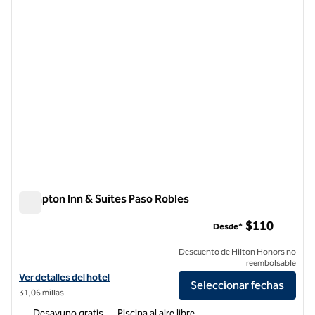
Hampton Inn & Suites Paso Robles
Hampton Inn & Suites Paso Robles
$110
Desde*
Descuento de Hilton Honors no
reembolsable
Ver detalles del hotel Hampton Inn & Suites Paso Robles
Ver detalles del hotel
Seleccionar fechas
31,06 millas
Desayuno gratis
Piscina al aire libre