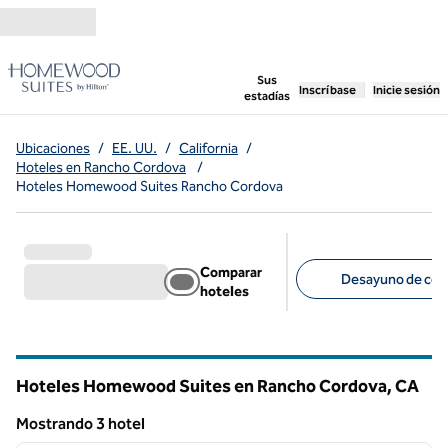
Saltar a contenido
,
abre una pestaña n
Sus
Inscríbase
Inicie sesión
estadías
Ubicaciones
/
EE. UU.
/
California
/
Hoteles en Rancho Cordova
/
Hoteles Homewood Suites Rancho Cordova
Comparar
Desayuno de corte
hoteles
Filtros sugeridos
Hoteles Homewood Suites en Rancho Cordova,
CA
California
Mostrando 3 hotel
1
/
12
Mostrando 3 hotel