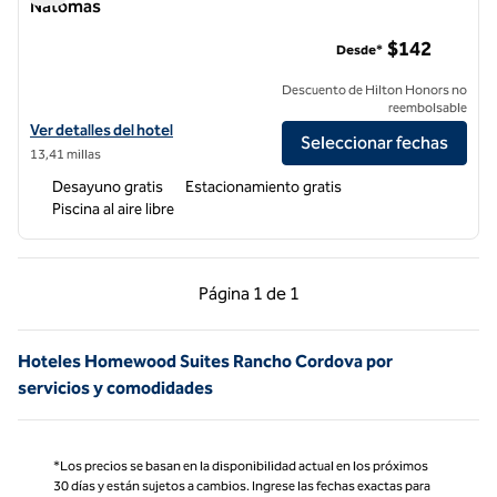
Natomas
Homewood Suites by Hilton Sacramento Airport-Natomas
$142
Desde*
Descuento de Hilton Honors no
reembolsable
Ver detalles del hotel Homewood Suites by Hilton Sacramento Airp
Ver detalles del hotel
Seleccionar fechas
13,41 millas
Desayuno gratis
Estacionamiento gratis
Piscina al aire libre
Página anterior, 1 de 1
Página siguiente, 1 d
Página
1 de 1
Página 1 de 1
Hoteles Homewood Suites Rancho Cordova por
servicios y comodidades
*Los precios se basan en la disponibilidad actual en los próximos
30 días y están sujetos a cambios. Ingrese las fechas exactas para