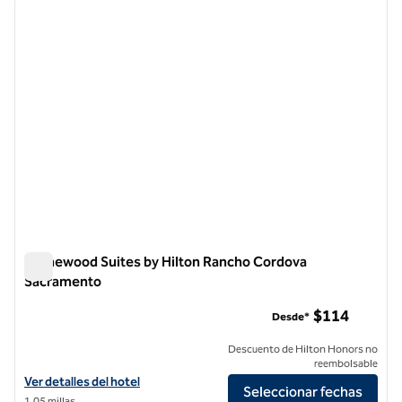
imagen anterior
siguie
1 de 12
Homewood Suites by Hilton Rancho Cordova
Sacramento
Homewood Suites by Hilton Rancho Cordova Sacramento
$114
Desde*
Descuento de Hilton Honors no
reembolsable
Ver detalles del hotel Homewood Suites by Hilton Rancho Cordova 
Ver detalles del hotel
Seleccionar fechas
1,05 millas