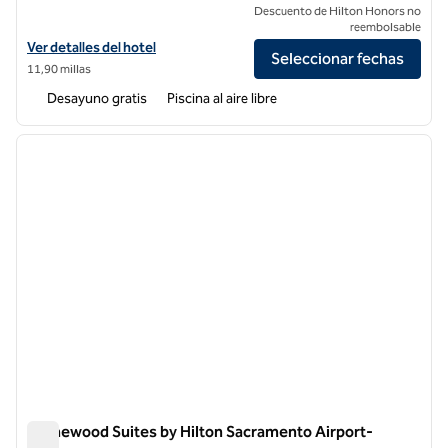
Descuento de Hilton Honors no
reembolsable
Ver detalles del hotel Homewood Suites by Hilton Sacramento-Rosev
Ver detalles del hotel
Seleccionar fechas
11,90 millas
Desayuno gratis
Piscina al aire libre
1
/
12
imagen anterior
siguie
1 de 12
Homewood Suites by Hilton Sacramento Airport-