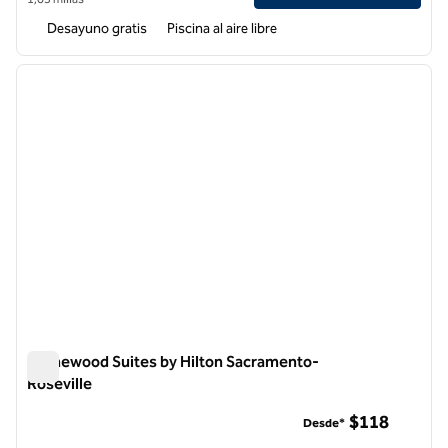
Desayuno gratis
Piscina al aire libre
1
/
12
imagen anterior
siguie
1 de 12
Homewood Suites by Hilton Sacramento-
Roseville
Homewood Suites by Hilton Sacramento-Roseville
$118
Desde*