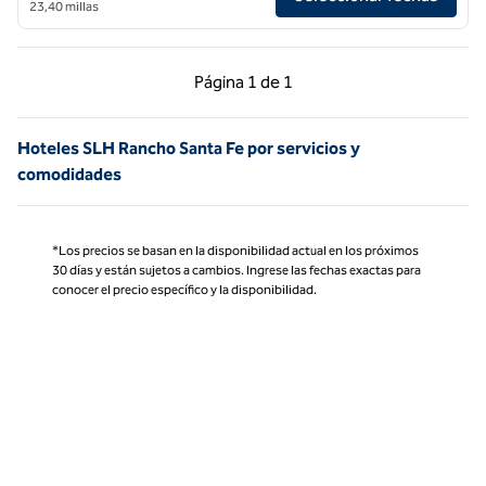
23,40 millas
Página anterior, 1 de 1
Página siguiente, 1 d
Página
1 de 1
Página 1 de 1
Hoteles SLH Rancho Santa Fe por servicios y
comodidades
*Los precios se basan en la disponibilidad actual en los próximos
30 días y están sujetos a cambios. Ingrese las fechas exactas para
conocer el precio específico y la disponibilidad.