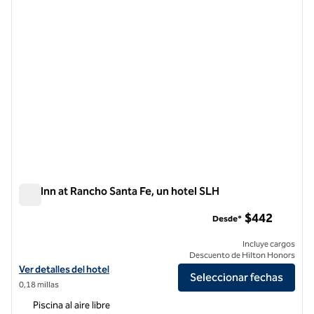
The Inn at Rancho Santa Fe, un hotel SLH
The Inn at Rancho Santa Fe, un hotel SLH
$442
Desde*
Incluye cargos
Descuento de Hilton Honors
Ver detalles del hotel The Inn at Rancho Santa Fe, an SLH Hotel
Ver detalles del hotel
Seleccionar fechas
0,18 millas
Piscina al aire libre