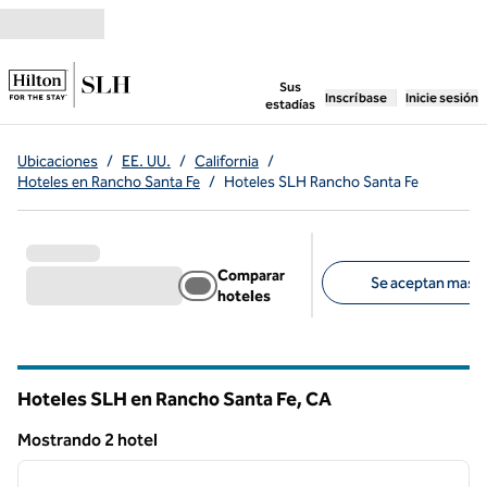
Saltar a contenido
,
abre una pestaña n
Sus
Inscríbase
Inicie sesión
estadías
Ubicaciones
/
EE. UU.
/
California
/
Hoteles en Rancho Santa Fe
/
Hoteles SLH Rancho Santa Fe
Comparar
Se aceptan masco
hoteles
Filtros sugeridos
Hoteles SLH en Rancho Santa Fe,
CA
California
Mostrando 2 hotel
1
/
12
Mostrando 2 hotel
imagen anterior
siguie
1 de 12