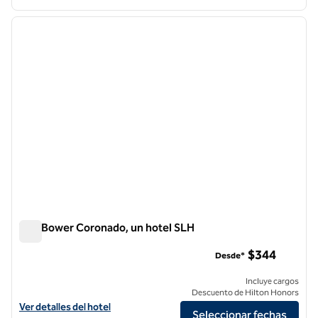
1
/
11
imagen anterior
siguie
1 de 11
The Bower Coronado, un hotel SLH
The Bower Coronado, un hotel SLH
$344
Desde*
Incluye cargos
Descuento de Hilton Honors
Ver detalles del hotel The Bower Coronado, an SLH Hotel
Ver detalles del hotel
Seleccionar fechas