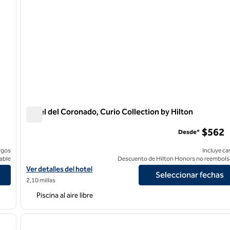
Hotel del Coronado, Curio Collection by Hilton
Hotel del Coronado, Curio Collection by Hilton
$562
Desde*
rgos
Incluye ca
able
Descuento de Hilton Honors no reembols
 Resorts
Ver detalles del hotel en el Hotel del Coronado, Curio Collection b
Ver detalles del hotel
Seleccionar fechas
2,10 millas
Piscina al aire libre
/
11
1
siguiente imagen
imagen anterior
1 de 12