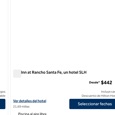
The Inn at Rancho Santa Fe, un hotel SLH
The Inn at Rancho Santa Fe, un hotel SLH
$442
Desde*
rgos
Incluye ca
able
Descuento de Hilton Ho
rts
Ver detalles del hotel The Inn at Rancho Santa Fe, an SLH Hotel
Ver detalles del hotel
Seleccionar fechas
21,69 millas
Piscina al aire libre