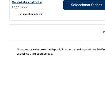
Ver detalles del hotel en Cape Rey Carlsbad Beach, a Hilton Reso
Ver detalles del hotel
Seleccionar fechas
28,50 millas
Piscina al aire libre
Página
P
*Los precios se basan en la disponibilidad actual en los próximos 30 días
específico y la disponibilidad.