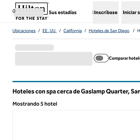
Saltar a contenido
,
abre una nueva pestaña
0
Sus estadías
Inscríbase
Iniciar 
Ubicaciones
/
EE. UU.
/
California
/
Hoteles de San Diego
/
H
Comparar hotel
Hoteles con spa cerca de Gaslamp Quarter, Sa
California
Mostrando 5 hotel
Mostrando 5 hotel
imagen anterior
1 de 9