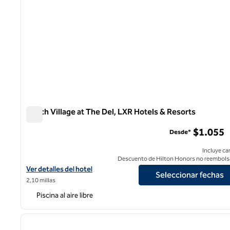
Beach Village at The Del, LXR Hotels & Resorts
Beach Village at The Del, LXR Hotels & Resorts
$1.055
Desde*
Incluye ca
Descuento de Hilton Honors no reembols
Ver detalles del hotel para Beach Village at The Del, LXR Hotels &
Ver detalles del hotel
Seleccionar fechas
2,10 millas
Piscina al aire libre
1
imagen anterior
1 de 11