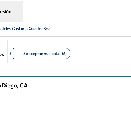
sesión
oteles Gaslamp Quarter Spa
Se aceptan mascotas (5)
es
Filtros sugeridos
n Diego,
CA
1
/
9
1
siguiente imagen
imagen anterior
1 de 12