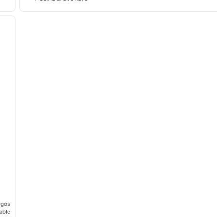
/
12
siguiente imagen
rgos
able