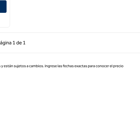
rt and Spa
 anterior, 1 de 1
Página siguiente, 1 de 1
ágina
1 de 1
Página 1 de 1
 y están sujetos a cambios. Ingrese las fechas exactas para conocer el precio