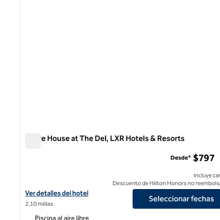
Shore House at The Del, LXR Hotels & Resorts
Shore House at The Del, LXR Hotels & Resorts
$797
Desde*
Incluye ca
Descuento de Hilton Honors no reembols
Ver detalles del hotel Shore House at The Del, LXR Hotels & Reso
Ver detalles del hotel
Seleccionar fechas
2,10 millas
Piscina al aire libre