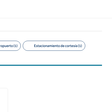
eropuerto (1)
Estacionamiento de cortesía (1)
/
12
siguiente imagen