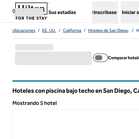
Saltar a contenido
,
abre una nueva pestaña
0
Sus estadías
Inscríbase
Iniciar 
Ubicaciones
/
EE. UU.
/
California
/
Hoteles de San Diego
/
H
Comparar hotel
Hoteles con piscina bajo techo en San Diego,
C
California
Mostrando 5 hotel
1
Mostrando 5 hotel
imagen anterior
1 de 12