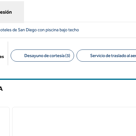
sesión
oteles de San Diego con piscina bajo techo
Desayuno de cortesía (3)
Servicio de traslado al a
es
Filtros sugeridos
A
/
12
1
siguiente imagen
imagen anterior
1 de 12