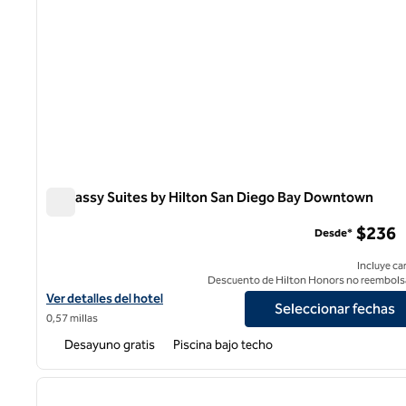
Embassy Suites by Hilton San Diego Bay Downtown
Embassy Suites by Hilton San Diego Bay Downtown
$236
Desde*
Incluye ca
Descuento de Hilton Honors no reembols
Ver detalles del hotel Embassy Suites by Hilton San Diego Bay 
Ver detalles del hotel
Seleccionar fechas
0,57 millas
Desayuno gratis
Piscina bajo techo
1
imagen anterior
1 de 12