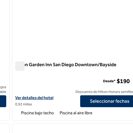
Hilton Garden Inn San Diego Downtown/Bayside
Hilton Garden Inn San Diego Downtown/Bayside
$190
Desde*
rgos
able
Descuento de Hilton Honors semiflex
Downtown
Ver detalles del hotel Hilton Garden Inn San Diego Downtown/Ba
Ver detalles del hotel
Seleccionar fechas
0,92 millas
Piscina bajo techo
Piscina al aire libre
/
12
1
siguiente imagen
imagen anterior
1 de 12