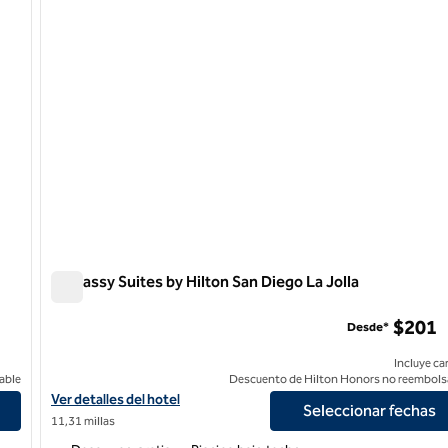
Embassy Suites by Hilton San Diego La Jolla
Embassy Suites by Hilton San Diego La Jolla
$201
Desde*
Incluye ca
able
Descuento de Hilton Honors no reembols
lley
Ver detalles del hotel Embassy Suites by Hilton San Diego La Jolla
Ver detalles del hotel
Seleccionar fechas
11,31 millas