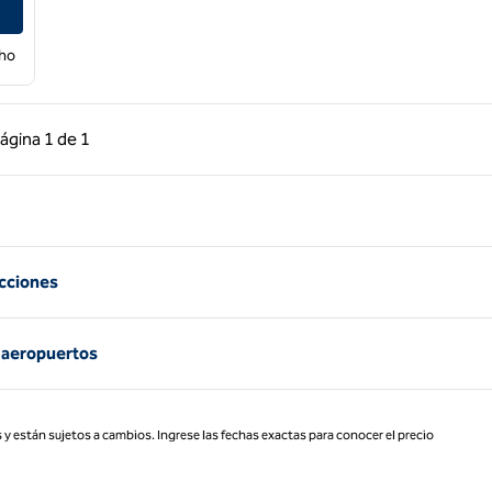
cho
 anterior, 1 de 1
Página siguiente, 1 de 1
ágina
1 de 1
Página 1 de 1
acciones
s aeropuertos
 y están sujetos a cambios. Ingrese las fechas exactas para conocer el precio