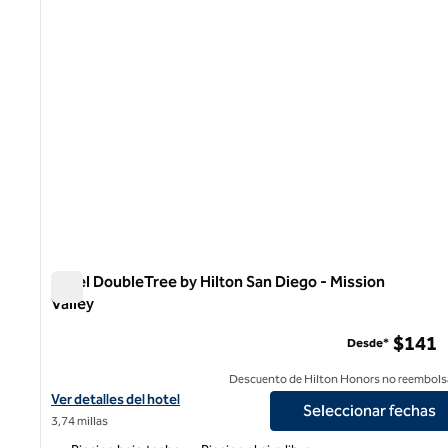
Hotel DoubleTree by Hilton San Diego - Mission
Valley
Hotel DoubleTree by Hilton San Diego - Mission Valley
$141
Desde*
Descuento de Hilton Honors no reembols
Ver detalles del hotel DoubleTree by Hilton San Diego - Mission Va
Ver detalles del hotel
Seleccionar fechas
3,74 millas