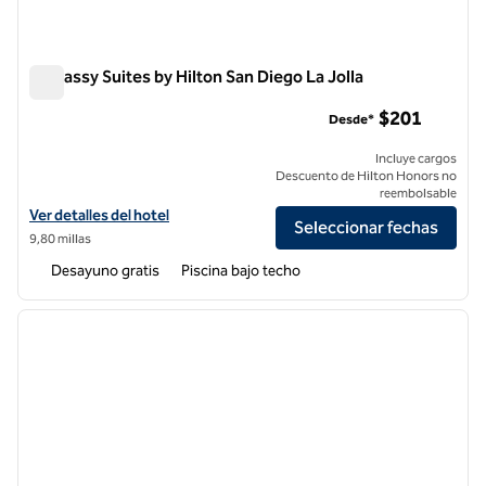
Embassy Suites by Hilton San Diego La Jolla
Embassy Suites by Hilton San Diego La Jolla
$201
Desde*
Incluye cargos
Descuento de Hilton Honors no
reembolsable
Ver detalles del hotel Embassy Suites by Hilton San Diego La Jolla
Ver detalles del hotel
Seleccionar fechas
9,80 millas
Desayuno gratis
Piscina bajo techo
1
/
12
imagen anterior
siguie
1 de 12