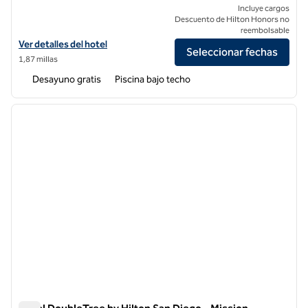
Incluye cargos
Descuento de Hilton Honors no
reembolsable
Ver detalles del hotel Embassy Suites by Hilton San Diego Bay Down
Ver detalles del hotel
Seleccionar fechas
1,87 millas
Desayuno gratis
Piscina bajo techo
1
/
12
imagen anterior
siguie
1 de 12