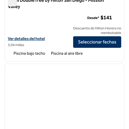
Hotel DoubleTree by Hilton San Diego - Mission
Valley
Hotel DoubleTree by Hilton San Diego - Mission Valley
$141
Desde*
Descuento de Hilton Honors no
reembolsable
Ver detalles del hotel DoubleTree by Hilton San Diego - Mission Valley
Ver detalles del hotel
Seleccionar fechas
3,04 millas
Piscina bajo techo
Piscina al aire libre
1
/
12
imagen anterior
siguie
1 de 12