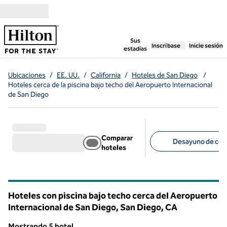
Saltar a contenido
,
abre una pestaña n
Sus
Inscríbase
Inicie sesión
estadías
Ubicaciones
/
EE. UU.
/
California
/
Hoteles de San Diego
/
Hoteles cerca de la piscina bajo techo del Aeropuerto Internacional
de San Diego
Comparar
Desayuno de corte
hoteles
Filtros sugeridos
Hoteles con piscina bajo techo cerca del Aeropuerto
Internacional de San Diego, San Diego,
CA
California
Mostrando 5 hotel