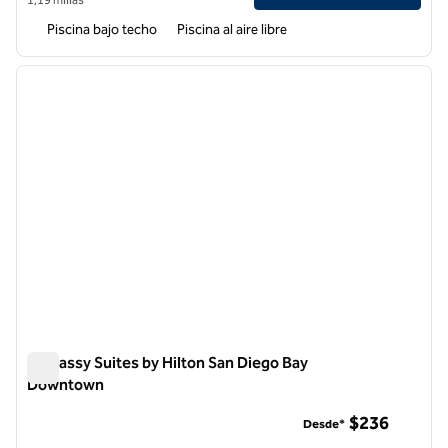
Piscina bajo techo
Piscina al aire libre
1
/
12
imagen anterior
siguie
1 de 12
Embassy Suites by Hilton San Diego Bay
Downtown
Embassy Suites by Hilton San Diego Bay Downtown
$236
Desde*