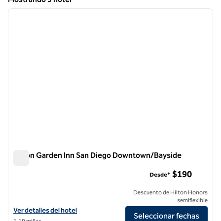
1
/
12
Mostrando 5 hotel
imagen anterior
siguie
1 de 12
Hilton Garden Inn San Diego Downtown/Bayside
Hilton Garden Inn San Diego Downtown/Bayside
$190
Desde*
Descuento de Hilton Honors
semiflexible
Ver detalles del hotel Hilton Garden Inn San Diego Downtown/Baysi
Ver detalles del hotel
Seleccionar fechas
1,19 millas