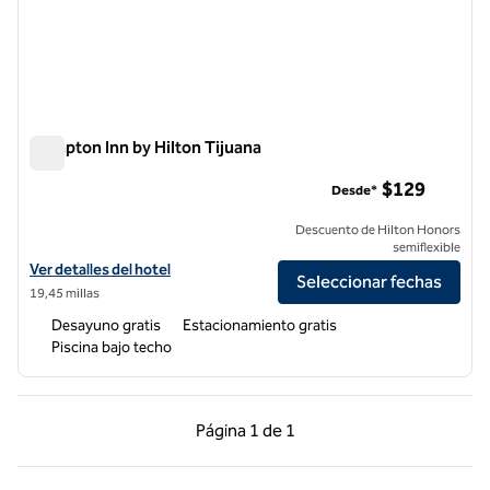
Hampton Inn by Hilton Tijuana
Hampton Inn by Hilton Tijuana
$129
Desde*
Descuento de Hilton Honors
semiflexible
Ver detalles del hotel Hampton Inn by Hilton Tijuana
Ver detalles del hotel
Seleccionar fechas
19,45 millas
Desayuno gratis
Estacionamiento gratis
Piscina bajo techo
Página anterior, 1 de 1
Página siguiente, 1 d
Página
1 de 1
Página 1 de 1