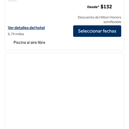
Hotel Hilton Santa Clara
$132
Desde*
Descuento de Hilton Honors
semiflexible
Ver detalles del hotel Hilton Santa Clara
Ver detalles del hotel
Seleccionar fechas
6,79 millas
Piscina al aire libre
1
/
12
imagen anterior
siguie
1 de 12