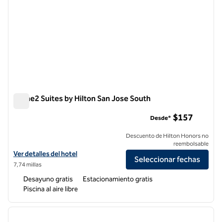
Home2 Suites by Hilton San Jose South
Home2 Suites by Hilton San Jose South
$157
Desde*
Descuento de Hilton Honors no
reembolsable
Ver detalles del hotel Home2 Suites by Hilton San Jose South
Ver detalles del hotel
Seleccionar fechas
7,74 millas
Desayuno gratis
Estacionamiento gratis
Piscina al aire libre
1
/
12
imagen anterior
siguie
1 de 12