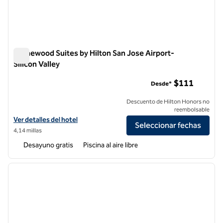
Homewood Suites by Hilton San Jose Airport-
Silicon Valley
Homewood Suites by Hilton San Jose Airport-Silicon Valley
$111
Desde*
Descuento de Hilton Honors no
reembolsable
Ver detalles del hotel Homewood Suites by Hilton San Jose Airport-Si
Ver detalles del hotel
Seleccionar fechas
4,14 millas
Desayuno gratis
Piscina al aire libre
1
/
12
imagen anterior
siguie
1 de 12