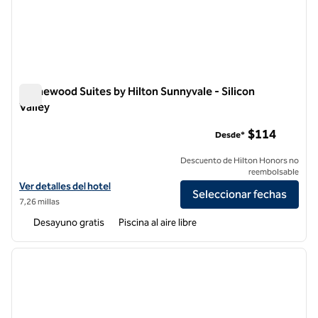
Homewood Suites by Hilton Sunnyvale - Silicon
Valley
Homewood Suites by Hilton Sunnyvale - Silicon Valley
$114
Desde*
Descuento de Hilton Honors no
reembolsable
Ver detalles del hotel Homewood Suites by Hilton Sunnyvale - Silicon 
Ver detalles del hotel
Seleccionar fechas
7,26 millas
Desayuno gratis
Piscina al aire libre
1
/
9
imagen anterior
siguie
1 de 9