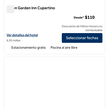
Hilton Garden Inn Cupertino
Hilton Garden Inn Cupertino
$110
Desde*
Descuento de Hilton Honors no
reembolsable
Ver detalles del hotel Hilton Garden Inn Cupertino
Ver detalles del hotel
Seleccionar fechas
6,95 millas
Estacionamiento gratis
Piscina al aire libre
1
/
12
imagen anterior
siguie
1 de 12