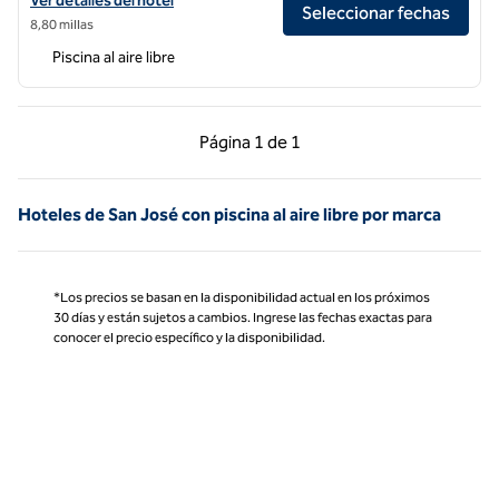
Ver detalles del hotel
Seleccionar fechas
8,80 millas
Piscina al aire libre
Página anterior, 1 de 1
Página siguiente, 1 d
Página
1 de 1
Página 1 de 1
Hoteles de San José con piscina al aire libre por marca
*Los precios se basan en la disponibilidad actual en los próximos
30 días y están sujetos a cambios. Ingrese las fechas exactas para
conocer el precio específico y la disponibilidad.