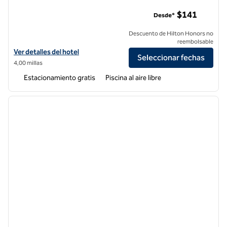
DoubleTree by Hilton Hotel Campbell - Pruneyard Plaza
$141
Desde*
Descuento de Hilton Honors no
reembolsable
Ver detalles del hotel DoubleTree by Hilton Campbell - Pruneyard Pla
Ver detalles del hotel
Seleccionar fechas
4,00 millas
Estacionamiento gratis
Piscina al aire libre
1
/
12
imagen anterior
siguie
1 de 12