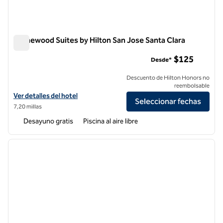
Homewood Suites by Hilton San Jose Santa Clara
Homewood Suites by Hilton San Jose Santa Clara
$125
Desde*
Descuento de Hilton Honors no
reembolsable
Ver detalles del hotel Homewood Suites by Hilton San Jose Santa Cla
Ver detalles del hotel
Seleccionar fechas
7,20 millas
Desayuno gratis
Piscina al aire libre
1
/
12
imagen anterior
siguie
1 de 12