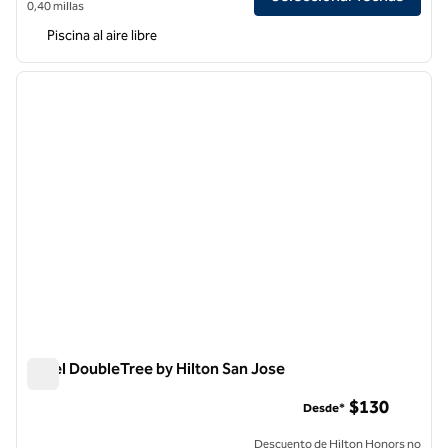
0,40 millas
Piscina al aire libre
1
/
12
imagen anterior
siguie
1 de 12
Hotel DoubleTree by Hilton San Jose
Hotel DoubleTree by Hilton San Jose
$130
Desde*
Descuento de Hilton Honors no