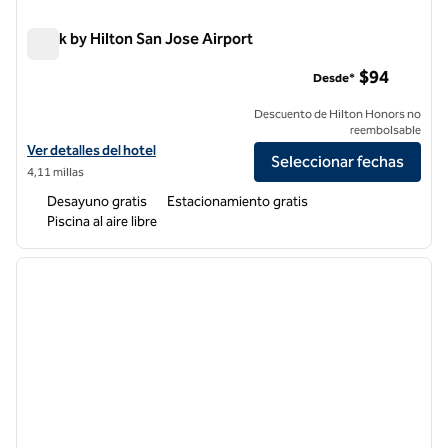
Spark by Hilton San Jose Airport
Spark by Hilton San Jose Airport
$94
Desde*
Descuento de Hilton Honors no
reembolsable
Ver detalles del hotel Spark by Hilton San Jose Airport
Ver detalles del hotel
Seleccionar fechas
4,11 millas
Desayuno gratis
Estacionamiento gratis
Piscina al aire libre
1
/
12
imagen anterior
siguie
1 de 12