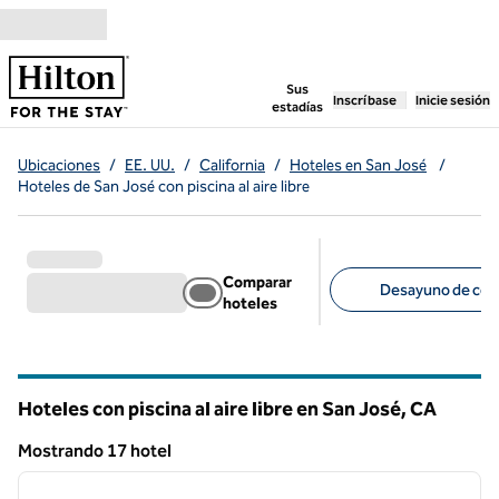
Saltar a contenido
,
abre una pestaña n
Sus
Inscríbase
Inicie sesión
estadías
Ubicaciones
/
EE. UU.
/
California
/
Hoteles en San José
/
Hoteles de San José con piscina al aire libre
Comparar
Desayuno de corte
hoteles
Filtros sugeridos
Hoteles con piscina al aire libre en San José,
CA
California
Mostrando 17 hotel
1
/
12
Mostrando 17 hotel
imagen anterior
siguie
1 de 12