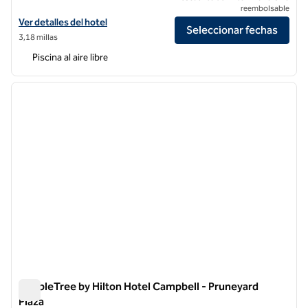
reembolsable
Ver detalles del hotel DoubleTree by Hilton San Jose
Ver detalles del hotel
Seleccionar fechas
3,18 millas
Piscina al aire libre
1
/
12
imagen anterior
siguie
1 de 12
DoubleTree by Hilton Hotel Campbell - Pruneyard
Plaza