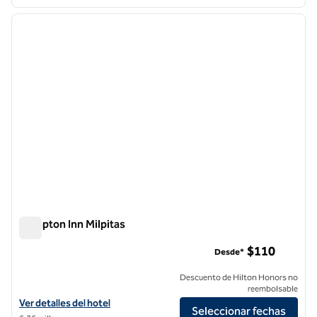
1
/
12
imagen anterior
siguie
1 de 12
Hampton Inn Milpitas
Hampton Inn Milpitas
$110
Desde*
Descuento de Hilton Honors no
reembolsable
Ver detalles del hotel Hampton Inn Milpitas
Ver detalles del hotel
Seleccionar fechas