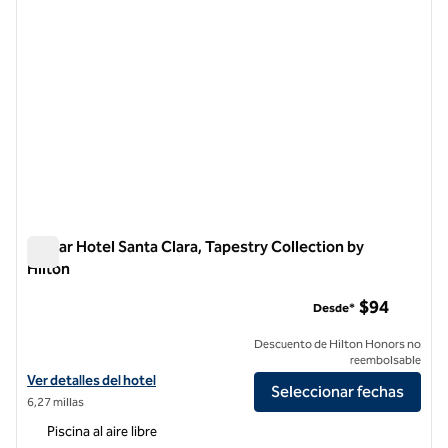
Avatar Hotel Santa Clara, Tapestry Collection by
Hilton
Avatar Hotel Santa Clara, Tapestry Collection by Hilton
$94
Desde*
Descuento de Hilton Honors no
reembolsable
Ver detalles del hotel Avatar Hotel Santa Clara, Tapestry Collection b
Ver detalles del hotel
Seleccionar fechas
6,27 millas
Piscina al aire libre