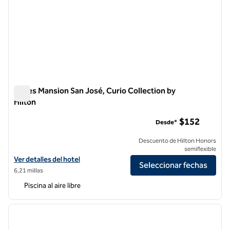
Hayes Mansion San José, Curio Collection by
Hilton
Hayes Mansion San José, Curio Collection by Hilton
$152
Desde*
Descuento de Hilton Honors
semiflexible
Ver detalles del hotel Hayes Mansion San Jose, Curio Collection by Hi
Ver detalles del hotel
Seleccionar fechas
6,21 millas
Piscina al aire libre
1
/
12
imagen anterior
siguie
1 de 12