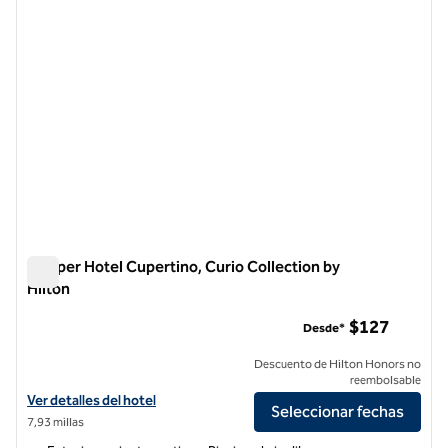
Juniper Hotel Cupertino, Curio Collection by
Hilton
Juniper Hotel Cupertino, Curio Collection by Hilton
$127
Desde*
Descuento de Hilton Honors no
reembolsable
Ver detalles del hotel Juniper Hotel Cupertino, Curio Collection by Hi
Ver detalles del hotel
Seleccionar fechas
7,93 millas