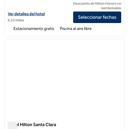
Descuento de Hilton Honors no
reembolsable
Ver detalles del hotel Hilton Garden Inn San Jose/Milpitas
Ver detalles del hotel
Seleccionar fechas
6,53 millas
Estacionamiento gratis
Piscina al aire libre
1
/
12
imagen anterior
siguie
1 de 12
Hotel Hilton Santa Clara