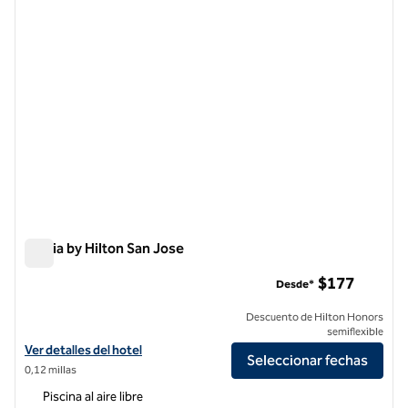
Signia by Hilton San Jose
Signia by Hilton San Jose
$177
Desde*
Descuento de Hilton Honors
semiflexible
Ver detalles del hotel Signia by Hilton San Jose
Ver detalles del hotel
Seleccionar fechas
0,12 millas
Piscina al aire libre