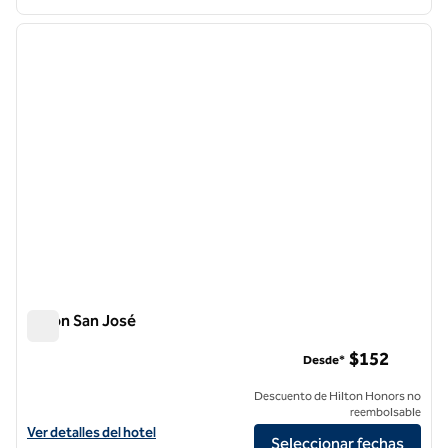
1
/
12
imagen anterior
siguie
1 de 12
Hilton San José
Hilton San José
$152
Desde*
Descuento de Hilton Honors no
reembolsable
Ver detalles del hotel Hilton San Jose
Ver detalles del hotel
Seleccionar fechas