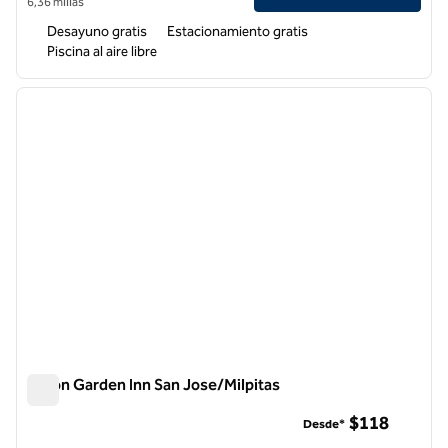
6,36 millas
Desayuno gratis
Estacionamiento gratis
Piscina al aire libre
1
/
11
imagen anterior
siguie
1 de 11
Hilton Garden Inn San Jose/Milpitas
Hilton Garden Inn San Jose/Milpitas
$118
Desde*