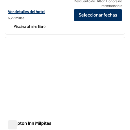
Descuento de Hilton Honors no
reembolsable
Ver detalles del hotel Avatar Hotel Santa Clara, Tapestry Collection b
Ver detalles del hotel
Seleccionar fechas
6,27 millas
Piscina al aire libre
1
/
12
imagen anterior
siguie
1 de 12
Hampton Inn Milpitas
Hampton Inn Milpitas