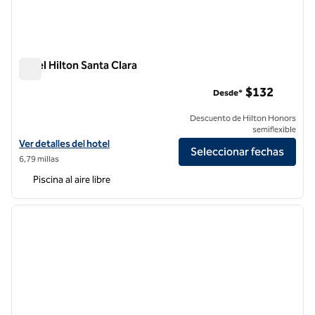
Hotel Hilton Santa Clara
Hotel Hilton Santa Clara
$132
Desde*
Descuento de Hilton Honors
semiflexible
Ver detalles del hotel Hilton Santa Clara
Ver detalles del hotel
Seleccionar fechas
6,79 millas
Piscina al aire libre
1
/
12
imagen anterior
siguie
1 de 12