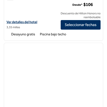
Hampton Inn & Suites San José Airport
$106
Desde*
Descuento de Hilton Honors no
reembolsable
Ver detalles del hotel Hampton Inn & Suites San Jose Airport
Ver detalles del hotel
Seleccionar fechas
3,35 millas
Desayuno gratis
Piscina bajo techo
1
/
12
imagen anterior
siguie
1 de 12