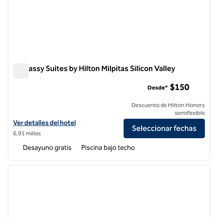
Embassy Suites by Hilton Milpitas Silicon Valley
Embassy Suites by Hilton Milpitas Silicon Valley
$150
Desde*
Descuento de Hilton Honors
semiflexible
Ver detalles del hotel Embassy Suites by Hilton Milpitas Silicon Valley
Ver detalles del hotel
Seleccionar fechas
6,91 millas
Desayuno gratis
Piscina bajo techo
1
/
12
imagen anterior
siguie
1 de 12