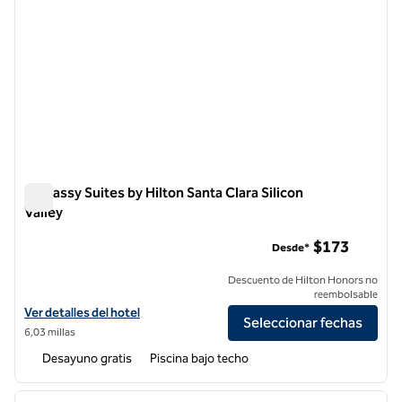
Embassy Suites by Hilton Santa Clara Silicon
Valley
Embassy Suites by Hilton Santa Clara Silicon Valley
$173
Desde*
Descuento de Hilton Honors no
reembolsable
Ver detalles del hotel Embassy Suites by Hilton Santa Clara Silicon Val
Ver detalles del hotel
Seleccionar fechas
6,03 millas
Desayuno gratis
Piscina bajo techo
1
/
12
imagen anterior
siguie
1 de 12