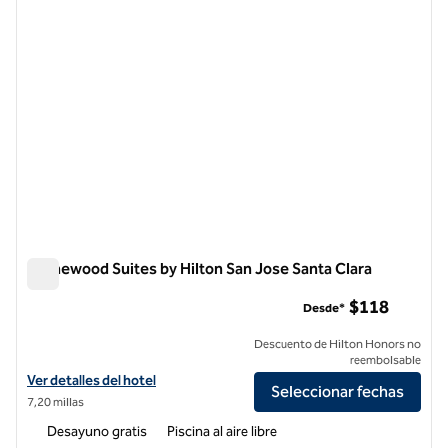
Homewood Suites by Hilton San Jose Santa Clara
Homewood Suites by Hilton San Jose Santa Clara
$118
Desde*
Descuento de Hilton Honors no
reembolsable
Ver detalles del hotel Homewood Suites by Hilton San Jose Santa Cla
Ver detalles del hotel
Seleccionar fechas
7,20 millas
Desayuno gratis
Piscina al aire libre