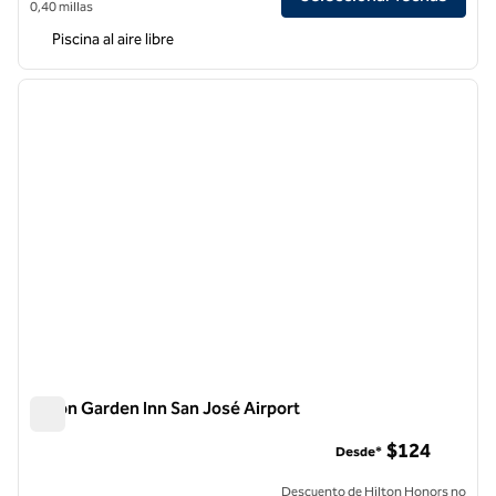
0,40 millas
Piscina al aire libre
1
/
12
imagen anterior
siguie
1 de 12
Hilton Garden Inn San José Airport
Hilton Garden Inn San José Airport
$124
Desde*
Descuento de Hilton Honors no