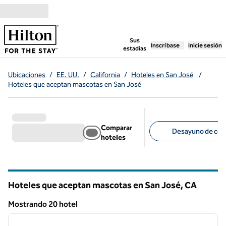
Saltar a contenido
,
abre una pestaña n
Sus
Inscríbase
Inicie sesión
estadías
Ubicaciones
/
EE. UU.
/
California
/
Hoteles en San José
/
Hoteles que aceptan mascotas en San José
Comparar
Desayuno de cort
hoteles
Filtros sugeridos
Hoteles que aceptan mascotas en San José,
CA
California
Mostrando 20 hotel
1
/
12
Mostrando 20 hotel
imagen anterior
siguie
1 de 12