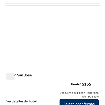
1
/
12
imagen anterior
siguie
1 de 12
Hilton San José
Hilton San José
$165
Desde*
Descuento de Hilton Honors no
reembolsable
Ver detalles del hotel Hilton San Jose
Ver detalles del hotel
Seleccionar fechas