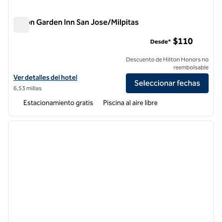
Hilton Garden Inn San Jose/Milpitas
Hilton Garden Inn San Jose/Milpitas
$110
Desde*
Descuento de Hilton Honors no
reembolsable
Ver detalles del hotel Hilton Garden Inn San Jose/Milpitas
Ver detalles del hotel
Seleccionar fechas
6,53 millas
Estacionamiento gratis
Piscina al aire libre
1
/
12
imagen anterior
siguie
1 de 12