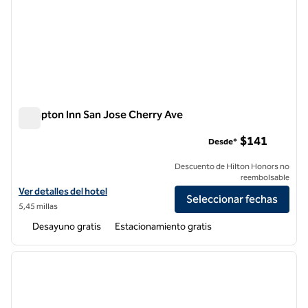
Hampton Inn San Jose Cherry Ave
Hampton Inn San Jose Cherry Ave
$141
Desde*
Descuento de Hilton Honors no
reembolsable
Ver detalles del hotel Hampton Inn San Jose Cherry Ave
Ver detalles del hotel
Seleccionar fechas
5,45 millas
Desayuno gratis
Estacionamiento gratis
1
/
12
imagen anterior
siguie
1 de 12