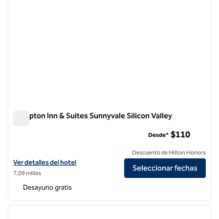
Hampton Inn & Suites Sunnyvale Silicon Valley
Hampton Inn & Suites Sunnyvale Silicon Valley
$110
Desde*
Descuento de Hilton Honors
Ver detalles del hotel Hampton Inn & Suites Sunnyvale Silicon Valley
Ver detalles del hotel
Seleccionar fechas
7,09 millas
Desayuno gratis
1
/
12
imagen anterior
siguie
1 de 12