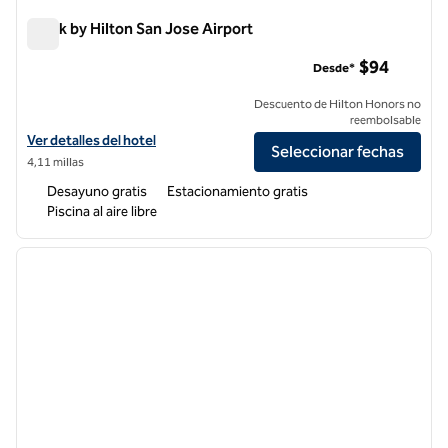
Spark by Hilton San Jose Airport
Spark by Hilton San Jose Airport
$94
Desde*
Descuento de Hilton Honors no
reembolsable
Ver detalles del hotel Spark by Hilton San Jose Airport
Ver detalles del hotel
Seleccionar fechas
4,11 millas
Desayuno gratis
Estacionamiento gratis
Piscina al aire libre
1
/
12
imagen anterior
siguie
1 de 12