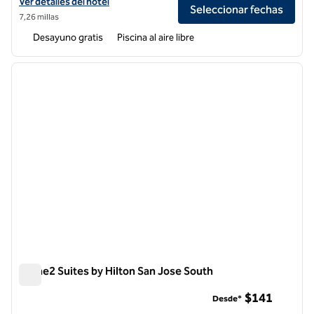
Ver detalles del hotel Homewood Suites by Hilton Sunnyvale - Silicon 
Ver detalles del hotel
Seleccionar fechas
7,26 millas
Desayuno gratis
Piscina al aire libre
1
/
9
imagen anterior
siguie
1 de 9
Home2 Suites by Hilton San Jose South
Home2 Suites by Hilton San Jose South
$141
Desde*