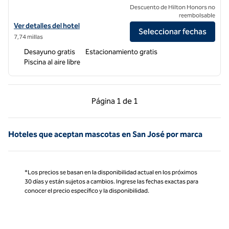
Descuento de Hilton Honors no
reembolsable
Ver detalles del hotel Home2 Suites by Hilton San Jose South
Ver detalles del hotel
Seleccionar fechas
7,74 millas
Desayuno gratis
Estacionamiento gratis
Piscina al aire libre
Página anterior, 1 de 1
Página siguiente, 1 d
Página
1 de 1
Página 1 de 1
Hoteles que aceptan mascotas en San José por marca
*Los precios se basan en la disponibilidad actual en los próximos
30 días y están sujetos a cambios. Ingrese las fechas exactas para
conocer el precio específico y la disponibilidad.