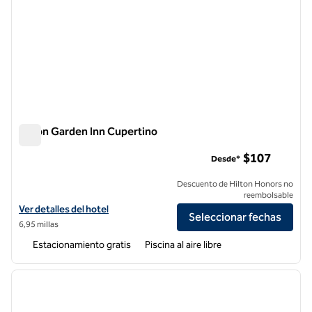
Hilton Garden Inn Cupertino
Hilton Garden Inn Cupertino
$107
Desde*
Descuento de Hilton Honors no
reembolsable
Ver detalles del hotel Hilton Garden Inn Cupertino
Ver detalles del hotel
Seleccionar fechas
6,95 millas
Estacionamiento gratis
Piscina al aire libre
1
/
12
imagen anterior
siguie
1 de 12