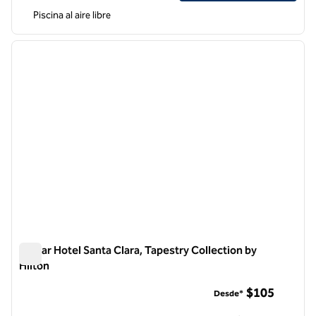
Piscina al aire libre
1
/
12
imagen anterior
siguie
1 de 12
Avatar Hotel Santa Clara, Tapestry Collection by
Hilton
Avatar Hotel Santa Clara, Tapestry Collection by Hilton
$105
Desde*