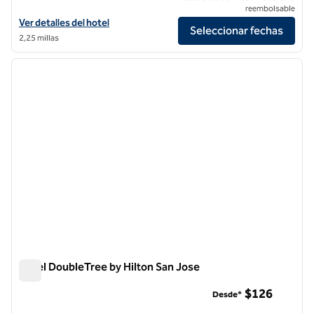
reembolsable
Ver detalles del hotel Hilton Garden Inn San Jose Airport
Ver detalles del hotel
Seleccionar fechas
2,25 millas
1
/
12
imagen anterior
siguie
1 de 12
Hotel DoubleTree by Hilton San Jose
Hotel DoubleTree by Hilton San Jose
$126
Desde*