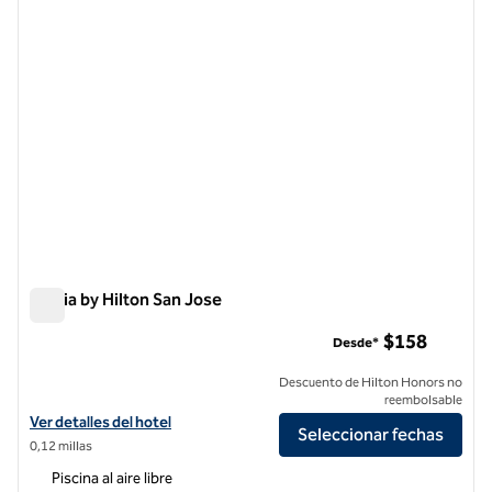
Signia by Hilton San Jose
Signia by Hilton San Jose
$158
Desde*
Descuento de Hilton Honors no
reembolsable
Ver detalles del hotel Signia by Hilton San Jose
Ver detalles del hotel
Seleccionar fechas
0,12 millas
Piscina al aire libre