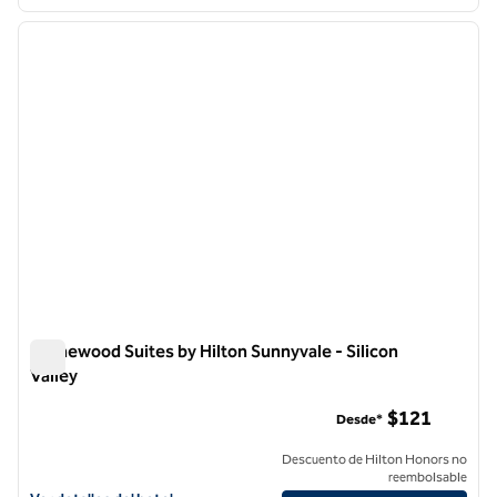
1
/
12
imagen anterior
siguie
1 de 12
Homewood Suites by Hilton Sunnyvale - Silicon
Valley
Homewood Suites by Hilton Sunnyvale - Silicon Valley
$121
Desde*
Descuento de Hilton Honors no
reembolsable