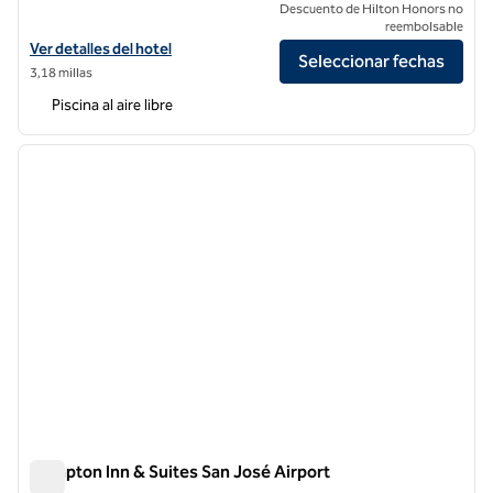
Descuento de Hilton Honors no
reembolsable
Ver detalles del hotel DoubleTree by Hilton San Jose
Ver detalles del hotel
Seleccionar fechas
3,18 millas
Piscina al aire libre
1
/
12
imagen anterior
siguie
1 de 12
Hampton Inn & Suites San José Airport