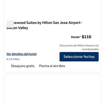
Homewood Suites by Hilton San Jose Airport-
Silicon Valley
Homewood Suites by Hilton San Jose Airport-Silicon Valley
$110
Desde*
Descuento de Hilton Honors no
reembolsable
Ver detalles del hotel Homewood Suites by Hilton San Jose Airport-Si
Ver detalles del hotel
Seleccionar fechas
4,14 millas
Desayuno gratis
Piscina al aire libre
1
/
10
imagen anterior
siguie
1 de 10