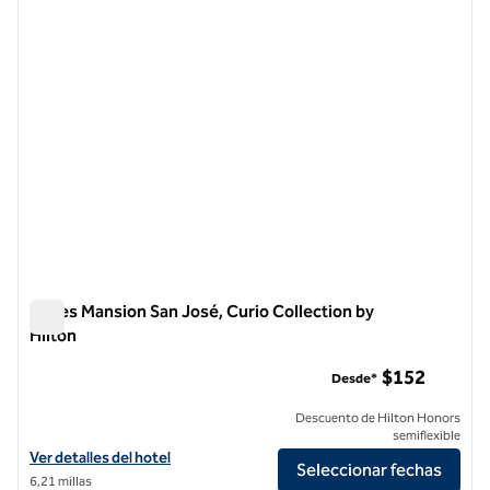
Hayes Mansion San José, Curio Collection by
Hilton
Hayes Mansion San José, Curio Collection by Hilton
$152
Desde*
Descuento de Hilton Honors
semiflexible
Ver detalles del hotel Hayes Mansion San Jose, Curio Collection by Hi
Ver detalles del hotel
Seleccionar fechas
6,21 millas