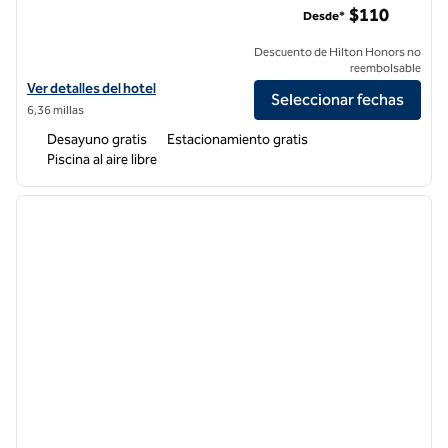
$110
Desde*
Descuento de Hilton Honors no
reembolsable
Ver detalles del hotel Hampton Inn Milpitas
Ver detalles del hotel
Seleccionar fechas
6,36 millas
Desayuno gratis
Estacionamiento gratis
Piscina al aire libre
1
/
11
imagen anterior
siguie
1 de 11