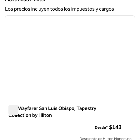
Mostrando 2 hotel
Los precios incluyen todos los impuestos y cargos
1
/
12
imagen anterior
siguie
1 de 12
The Wayfarer San Luis Obispo, Tapestry
Collection by Hilton
The Wayfarer San Luis Obispo, Tapestry Collection by Hilton
$143
Desde*
Descuento de Hilton Honors no