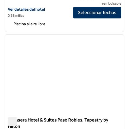
reembolsable
Ver detalles del hotel The Wayfarer San Luis Obispo, Tapestry Collect
Ver detalles del hotel
Seleccionar fechas
0,68 millas
Piscina al aire libre
1
/
12
imagen anterior
siguie
1 de 12
Bellasera Hotel & Suites Paso Robles, Tapestry by
Hilton