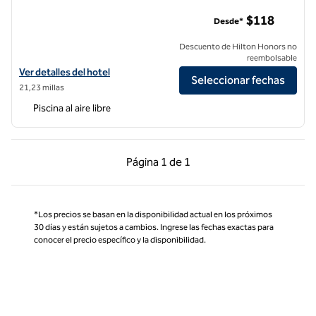
Bellasera Hotel & Suites Paso Robles, Tapestry by Hilton
$118
Desde*
Descuento de Hilton Honors no
reembolsable
Ver detalles del hotel Bellasera Hotel & Suites Paso Robles, Tapestry 
Ver detalles del hotel
Seleccionar fechas
21,23 millas
Piscina al aire libre
Página anterior, 1 de 1
Página siguiente, 1 d
Página
1 de 1
Página 1 de 1
*Los precios se basan en la disponibilidad actual en los próximos
30 días y están sujetos a cambios. Ingrese las fechas exactas para
conocer el precio específico y la disponibilidad.