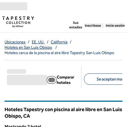
Saltar a contenido
,
abre una pestaña n
Sus
Inscríbase
Inicie sesión
estadías
Ubicaciones
/
EE. UU.
/
California
/
Hoteles en San Luis Obispo
/
Hoteles cerca de la piscina al aire libre Tapestry San Luis Obispo
Comparar
Se aceptan masco
hoteles
Filtros sugeridos
Hoteles Tapestry con piscina al aire libre en San Luis
Obispo,
CA
California
Mostrando 2 hotel