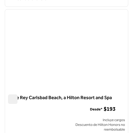
1
/
12
imagen anterior
siguie
1 de 12
Cape Rey Carlsbad Beach, a Hilton Resort and Spa
Cape Rey Carlsbad Beach, a Hilton Resort and Spa
$193
Desde*
Incluye cargos
Descuento de Hilton Honors no
reembolsable