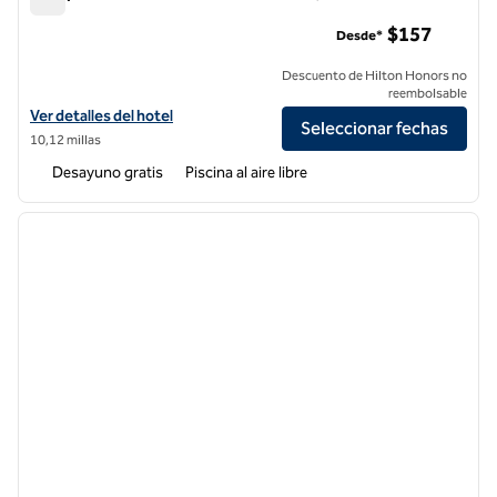
Hampton Inn Cardiff Beach Encinitas, California
$157
Desde*
Descuento de Hilton Honors no
reembolsable
Ver detalles del hotel Hampton Inn Cardiff Beach Encinitas, California
Ver detalles del hotel
Seleccionar fechas
10,12 millas
Desayuno gratis
Piscina al aire libre
1
/
10
imagen anterior
siguie
1 de 10