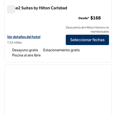
Home2 Suites by Hilton Carlsbad
Home2 Suites by Hilton Carlsbad
$168
Desde*
Descuento de Hilton Honors no
reembolsable
Ver detalles del hotel para Home2 Suites by Hilton Carlsbad
Ver detalles del hotel
Seleccionar fechas
7,52 millas
Desayuno gratis
Estacionamiento gratis
Piscina al aire libre
1
/
12
imagen anterior
siguie
1 de 12