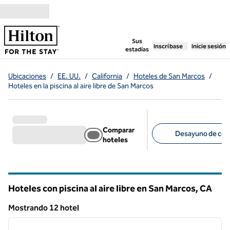
Saltar a contenido
,
abre una pestaña n
Sus
Inscríbase
Inicie sesión
estadías
Ubicaciones
/
EE. UU.
/
California
/
Hoteles de San Marcos
/
Hoteles en la piscina al aire libre de San Marcos
Comparar
Desayuno de corte
hoteles
Filtros sugeridos
Hoteles con piscina al aire libre en San Marcos,
CA
California
Mostrando 12 hotel
1
/
12
Mostrando 12 hotel
imagen anterior
siguie
1 de 12