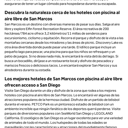
asegurarse de tener un lugar cómodo para hospedarse durante su escapada.
Descubra la naturaleza cerca de los hoteles con piscina al
aire libre de San Marcos
San Marcos es un destino con diversas maneras de pasar sus días. Salga al aire
libre y explore Elfin Forest Recreation Reserve. El área recreativa de 200
hectáreas/784 acre ofrece 3,2 kilómetros/11 millas de senderos para
excursionismo, ciclismo y equitación. Recorra el parque y disfrute de la vista a las
montañas cercanas desde los miradores y las áreas de picnic. Discovery Lake es
otra área divertida donde puede pasar una tarde. El idílico parque incluye un
pequeño lago para pescar, una piscina para que los niños se refresquen y un
patio de juegos. Si no desea nada más, le encantará la vista detrás del lago. Si
busca un bocadillo, diríjase a un restaurante local y disfrute de pescados y
mariscos frescos o deliciosos tacos. Le encantará explorar San Marcos y sus
alrededores durante su estadía.
Los mejores hoteles de San Marcos con piscina al aire libre
ofrecen acceso a San Diego
Visite San Diego durante un día y disfrute de la zona que rodea a los mejores
hoteles con piscina al aire libre de San Marcos. Le encantará ver algunas de las
atracciones populares de la hermosa ciudad. Disfrute de un partido de béisbol
durante el verano. PETCO Park es un pintoresco estadio de béisbol con un
ambiente increíble que ningún fanático de los deportes querrá perderse. Visite
parques de diversiones populares con SeaWorld San Diego y LEGOLAND
California. El zoológico de San Diego es un lugar excelente para ver una variedad
de animales de todo el mundo. Los huéspedes de todas las edades se
maravillarán con las características y atracciones del mundialmente famoso