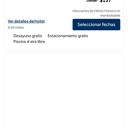
$137
Desde*
Descuento de Hilton Honors no
reembolsable
Ver detalles del hotel Hampton Inn Carlsbad-North San Diego Count
Ver detalles del hotel
Seleccionar fechas
6,66 millas
Desayuno gratis
Estacionamiento gratis
Piscina al aire libre
1
/
12
imagen anterior
siguie
1 de 12