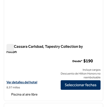
The Cassara Carlsbad, Tapestry Collection by
Hilton
The Cassara Carlsbad, Tapestry Collection by Hilton
$190
Desde*
Incluye cargos
Descuento de Hilton Honors no
reembolsable
Ver detalles del hotel The Cassara Carlsbad, Tapestry Collection by H
Ver detalles del hotel
Seleccionar fechas
8,97 millas
Piscina al aire libre
1
/
12
imagen anterior
siguie
1 de 12