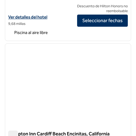
Descuento de Hilton Honors no
reembolsable
Ver detalles del hotel Hilton Garden Inn Carlsbad Beach
Ver detalles del hotel
Seleccionar fechas
9,68 millas
Piscina al aire libre
1
/
12
imagen anterior
siguie
1 de 12
Hampton Inn Cardiff Beach Encinitas, California