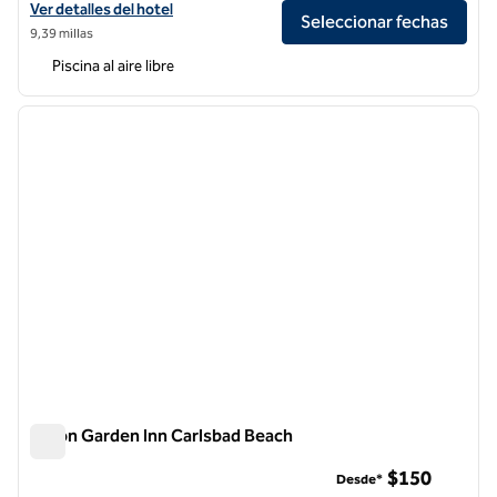
Ver detalles del hotel en Cape Rey Carlsbad Beach, a Hilton Resort a
Ver detalles del hotel
Seleccionar fechas
9,39 millas
Piscina al aire libre
1
/
12
imagen anterior
siguie
1 de 12
Hilton Garden Inn Carlsbad Beach
Hilton Garden Inn Carlsbad Beach
$150
Desde*