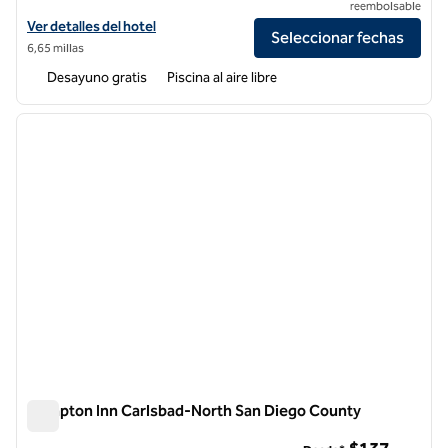
reembolsable
Ver detalles del hotel Homewood Suites by Hilton Carlsbad-North S
Ver detalles del hotel
Seleccionar fechas
6,65 millas
Desayuno gratis
Piscina al aire libre
1
/
12
imagen anterior
siguie
1 de 12
Hampton Inn Carlsbad-North San Diego County
Hampton Inn Carlsbad-North San Diego County