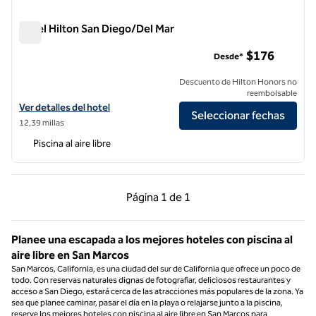
Hotel Hilton San Diego/Del Mar
Hotel Hilton San Diego/Del Mar
$176
Desde*
Descuento de Hilton Honors no
reembolsable
Ver detalles del hotel Hilton San Diego/Del Mar
Ver detalles del hotel
Seleccionar fechas
12,39 millas
Piscina al aire libre
Página anterior, 1 de 1
Página siguiente, 1 d
Página
1 de 1
Página 1 de 1
Planee una escapada a los mejores hoteles con piscina al
aire libre en San Marcos
San Marcos, California, es una ciudad del sur de California que ofrece un poco de
todo. Con reservas naturales dignas de fotografiar, deliciosos restaurantes y
acceso a San Diego, estará cerca de las atracciones más populares de la zona. Ya
sea que planee caminar, pasar el día en la playa o relajarse junto a la piscina,
reserve los mejores hoteles con piscina al aire libre en San Marcos para