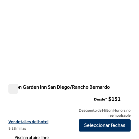
Hilton Garden Inn San Diego/Rancho Bernardo
Hilton Garden Inn San Diego/Rancho Bernardo
$151
Desde*
Descuento de Hilton Honors no
reembolsable
Ver detalles del hotel Hilton Garden Inn San Diego/Rancho Bernardo
Ver detalles del hotel
Seleccionar fechas
9,28 millas
Piscina al aire libre