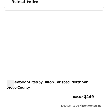
Piscina al aire libre
1
/
12
imagen anterior
siguie
1 de 12
Homewood Suites by Hilton Carlsbad-North San
Diego County
Homewood Suites by Hilton Carlsbad-North San Diego Coun
$149
Desde*
Descuento de Hilton Honors no