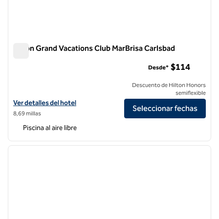
Hilton Grand Vacations Club MarBrisa Carlsbad
Hilton Grand Vacations Club MarBrisa Carlsbad
$114
Desde*
Descuento de Hilton Honors
semiflexible
Ver detalles del hotel Hilton Grand Vacations Club MarBrisa Carlsbad
Ver detalles del hotel
Seleccionar fechas
8,69 millas
Piscina al aire libre
1
/
12
imagen anterior
siguie
1 de 12