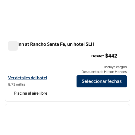
The Inn at Rancho Santa Fe, un hotel SLH
The Inn at Rancho Santa Fe, un hotel SLH
$442
Desde*
Incluye cargos
Descuento de Hilton Honors
Ver detalles del hotel The Inn at Rancho Santa Fe, an SLH Hotel
Ver detalles del hotel
Seleccionar fechas
8,71 millas
Piscina al aire libre
1
/
12
imagen anterior
siguie
1 de 12