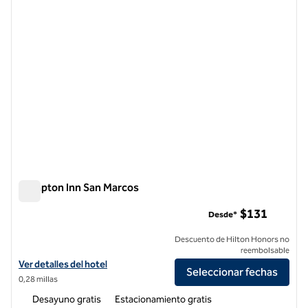
Hampton Inn San Marcos
Hampton Inn San Marcos
$131
Desde*
Descuento de Hilton Honors no
reembolsable
Ver detalles del hotel Hampton Inn San Marcos
Ver detalles del hotel
Seleccionar fechas
0,28 millas
Desayuno gratis
Estacionamiento gratis