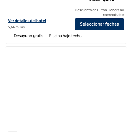
Descuento de Hilton Honors no
reembolsable
Ver detalles del hotel Embassy Suites by Hilton San Francisco Airpor
Ver detalles del hotel
Seleccionar fechas
5,66 millas
Desayuno gratis
Piscina bajo techo
1
/
12
imagen anterior
siguie
1 de 12