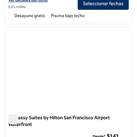
Ver detalles del hotel
Seleccionar fechas
0,61 millas
Desayuno gratis
Piscina bajo techo
1
/
12
imagen anterior
siguie
1 de 12
Embassy Suites by Hilton San Francisco Airport
Waterfront
Embassy Suites by Hilton San Francisco Airport Waterfront
$141
Desde*