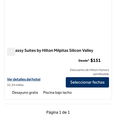
Embassy Suites by Hilton Milpitas Silicon Valley
Embassy Suites by Hilton Milpitas Silicon Valley
$151
Desde*
Descuento de Hilton Honors
semiflexible
Ver detalles del hotel Embassy Suites by Hilton Milpitas Silicon Valley
Ver detalles del hotel
Seleccionar fechas
32,34 millas
Desayuno gratis
Piscina bajo techo
Página anterior, 1 de 1
Página siguiente, 1 d
Página
1 de 1
Página 1 de 1