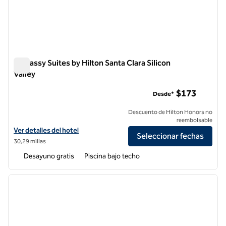
Embassy Suites by Hilton Santa Clara Silicon
Valley
Embassy Suites by Hilton Santa Clara Silicon Valley
$173
Desde*
Descuento de Hilton Honors no
reembolsable
Ver detalles del hotel Embassy Suites by Hilton Santa Clara Silicon Val
Ver detalles del hotel
Seleccionar fechas
30,29 millas
Desayuno gratis
Piscina bajo techo
1
/
12
imagen anterior
siguie
1 de 12