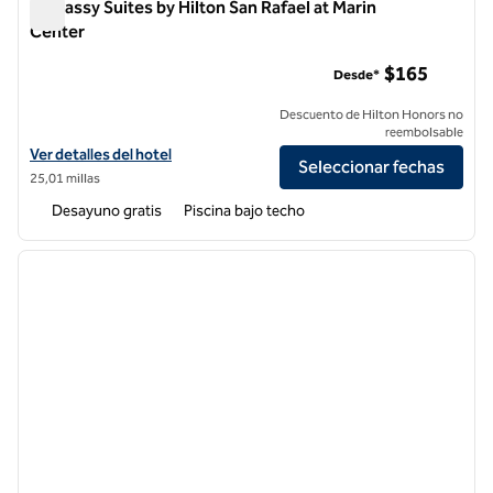
Embassy Suites by Hilton San Rafael at Marin
Center
Embassy Suites by Hilton San Rafael at Marin Center
$165
Desde*
Descuento de Hilton Honors no
reembolsable
Ver detalles del hotel Embassy Suites by Hilton San Rafael at Marin C
Ver detalles del hotel
Seleccionar fechas
25,01 millas
Desayuno gratis
Piscina bajo techo
1
/
12
imagen anterior
siguie
1 de 12