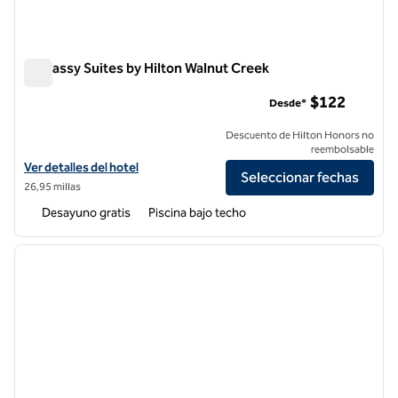
Embassy Suites by Hilton Walnut Creek
Embassy Suites by Hilton Walnut Creek
$122
Desde*
Descuento de Hilton Honors no
reembolsable
Ver detalles del hotel Embassy Suites by Hilton Walnut Creek
Ver detalles del hotel
Seleccionar fechas
26,95 millas
Desayuno gratis
Piscina bajo techo
1
/
12
imagen anterior
siguie
1 de 12