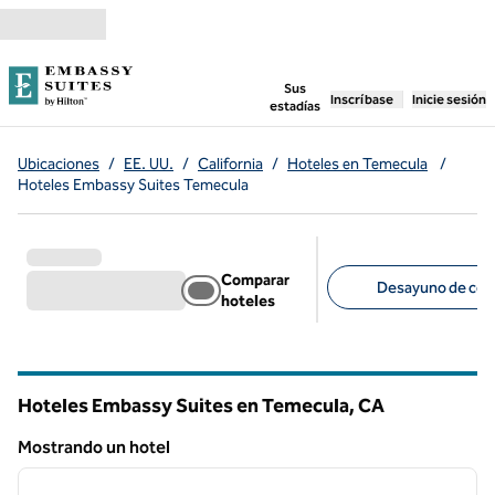
Saltar a contenido
,
abre una pestaña n
Sus
Inscríbase
Inicie sesión
estadías
Ubicaciones
/
EE. UU.
/
California
/
Hoteles en Temecula
/
Hoteles Embassy Suites Temecula
Comparar
Desayuno de corte
hoteles
Filtros sugeridos
Hoteles Embassy Suites en Temecula,
CA
California
Mostrando un hotel
1
/
12
Mostrando un hotel
imagen anterior
siguie
1 de 12