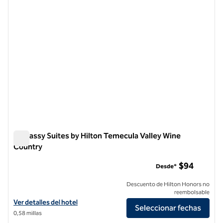
Embassy Suites by Hilton Temecula Valley Wine
Country
Embassy Suites by Hilton Temecula Valley Wine Country
$94
Desde*
Descuento de Hilton Honors no
reembolsable
Ver detalles del hotel Embassy Suites by Hilton Temecula Valley Win
Ver detalles del hotel
Seleccionar fechas
0,58 millas