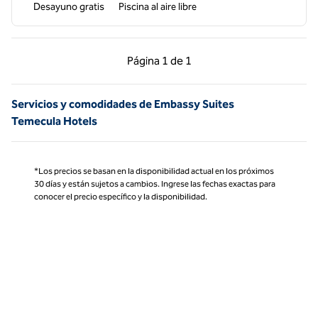
Desayuno gratis
Piscina al aire libre
Página anterior, 1 de 1
Página siguiente, 1 d
Página
1 de 1
Página 1 de 1
Servicios y comodidades de Embassy Suites
Temecula Hotels
*Los precios se basan en la disponibilidad actual en los próximos
30 días y están sujetos a cambios. Ingrese las fechas exactas para
conocer el precio específico y la disponibilidad.