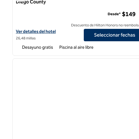
Diego County
Homewood Suites by Hilton Carlsbad-North San Diego C
$149
Desde*
Descuento de Hilton Honors no reembols
Ver detalles del hotel Homewood Suites by Hilton Carlsbad-Nor
Ver detalles del hotel
Seleccionar fechas
26,48 millas
Desayuno gratis
Piscina al aire libre
1
imagen anterior
1 de 12