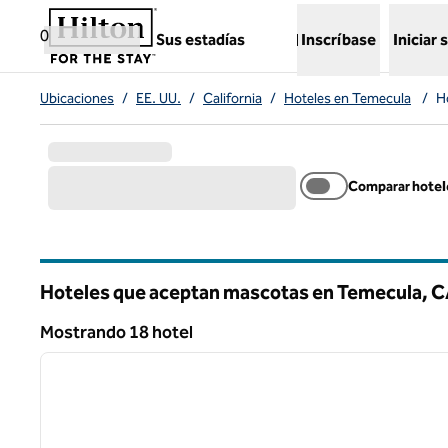
Saltar a contenido
,
abre una nueva pestaña
0
Sus estadías
Inscríbase
Iniciar 
Ubicaciones
/
EE. UU.
/
California
/
Hoteles en Temecula
/
H
Comparar hotel
Hoteles que aceptan mascotas en Temecula,
C
California
Mostrando 18 hotel
1
Mostrando 18 hotel
imagen anterior
1 de 12