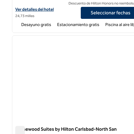
Descuento de Hilton Honors no reembols
Ver detalles del hotel Hampton Inn San Marcos
Ver detalles del hotel
Seleccionar fechas
24,73 millas
Desayuno gratis
Estacionamiento gratis
Piscina al aire li
1
imagen anterior
1 de 12
Homewood Suites by Hilton Carlsbad-North San