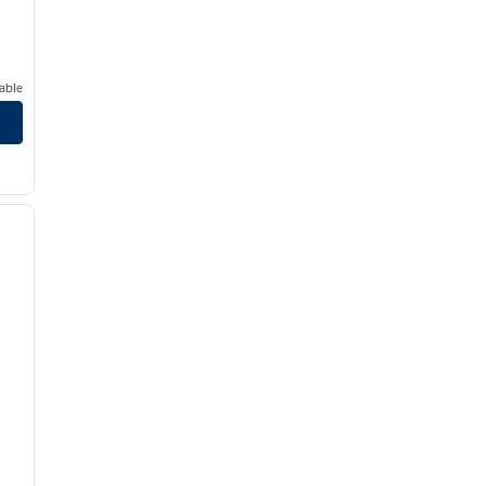
able
/
12
siguiente imagen