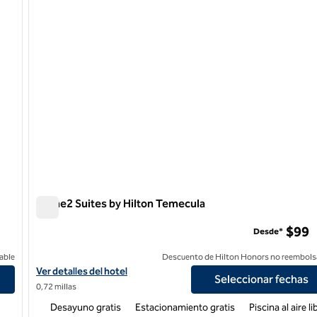
Home2 Suites by Hilton Temecula
Home2 Suites by Hilton Temecula
$99
Desde*
able
Descuento de Hilton Honors no reembols
Ver detalles del hotel Home2 Suites by Hilton Temecula
Ver detalles del hotel
Seleccionar fechas
0,72 millas
Desayuno gratis
Estacionamiento gratis
Piscina al aire li