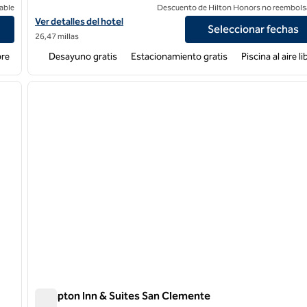
able
Descuento de Hilton Honors no reembols
Ver detalles del hotel Hampton Inn Carlsbad-North San Diego C
Ver detalles del hotel
Seleccionar fechas
26,47 millas
bre
Desayuno gratis
Estacionamiento gratis
Piscina al aire li
/
12
1
siguiente imagen
imagen anterior
1 de 12
Hampton Inn & Suites San Clemente