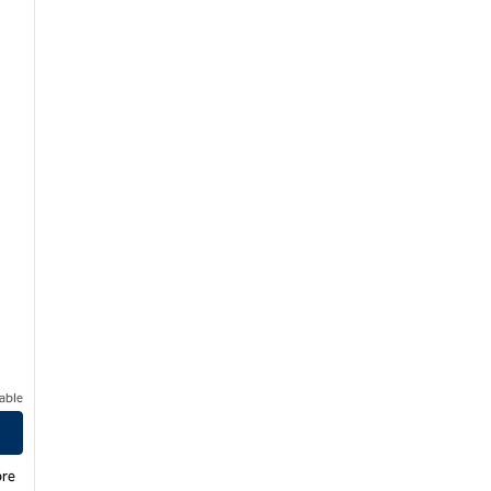
able
bre