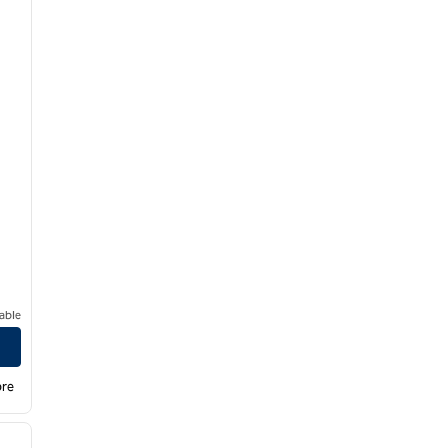
able
bre
/
10
siguiente imagen