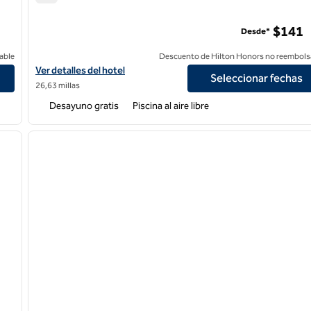
Hampton Inn & Suites San Clemente
ounty
$141
Desde*
able
Descuento de Hilton Honors no reembols
th San Diego County
Ver detalles del hotel Hampton Inn & Suites San Clemente
Ver detalles del hotel
Seleccionar fechas
26,63 millas
Desayuno gratis
Piscina al aire libre
/
12
1
siguiente imagen
imagen anterior
1 de 12