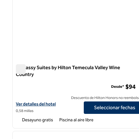
Embassy Suites by Hilton Temecula Valley Wine
Country
Embassy Suites by Hilton Temecula Valley Wine Country
$94
Desde*
Descuento de Hilton Honors no reembols
Ver detalles del hotel Embassy Suites by Hilton Temecula Valley
Ver detalles del hotel
Seleccionar fechas
0,58 millas
Desayuno gratis
Piscina al aire libre
1
imagen anterior
1 de 12