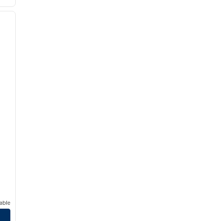
/
12
siguiente imagen
able