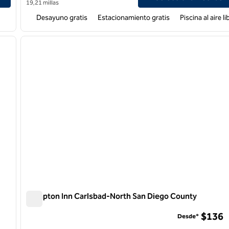
19,21 millas
Desayuno gratis
Estacionamiento gratis
Piscina al aire li
/
12
1
siguiente imagen
imagen anterior
1 de 12
Hampton Inn Carlsbad-North San Diego County
Hampton Inn Carlsbad-North San Diego County
$136
Desde*