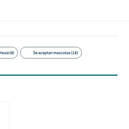
esía (8)
Se aceptan mascotas (18)
/
12
siguiente imagen