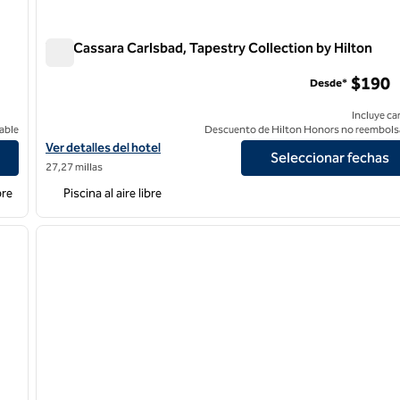
The Cassara Carlsbad, Tapestry Collection by Hilton
The Cassara Carlsbad, Tapestry Collection by Hilton
$190
Desde*
Incluye ca
able
Descuento de Hilton Honors no reembols
Ver detalles del hotel The Cassara Carlsbad, Tapestry Collection 
Ver detalles del hotel
Seleccionar fechas
27,27 millas
bre
Piscina al aire libre
/
12
1
siguiente imagen
imagen anterior
1 de 12