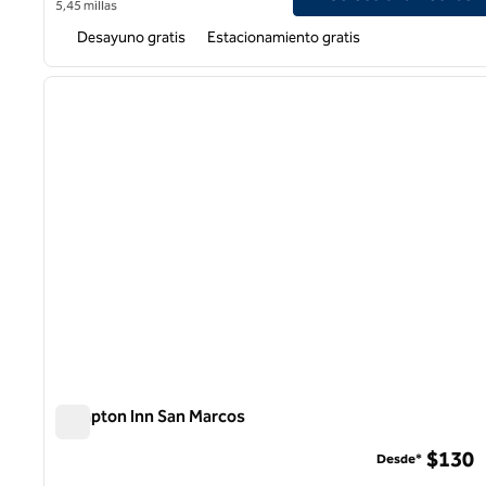
5,45 millas
Desayuno gratis
Estacionamiento gratis
1
imagen anterior
1 de 12
Hampton Inn San Marcos
Hampton Inn San Marcos
$130
Desde*