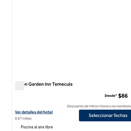
Hilton Garden Inn Temecula
Hilton Garden Inn Temecula
$86
Desde*
Descuento de Hilton Honors no reembols
Ver detalles del hotel Hilton Garden Inn Temecula
Ver detalles del hotel
Seleccionar fechas
0,67 millas
Piscina al aire libre