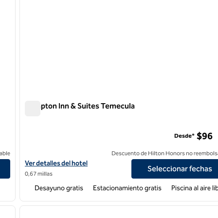
Hampton Inn & Suites Temecula
Hampton Inn & Suites Temecula
$96
Desde*
able
Descuento de Hilton Honors no reembols
 Wine Country
Ver detalles del hotel Hampton Inn & Suites Temecula
Ver detalles del hotel
Seleccionar fechas
0,67 millas
Desayuno gratis
Estacionamiento gratis
Piscina al aire li
/
12
1
siguiente imagen
imagen anterior
1 de 10