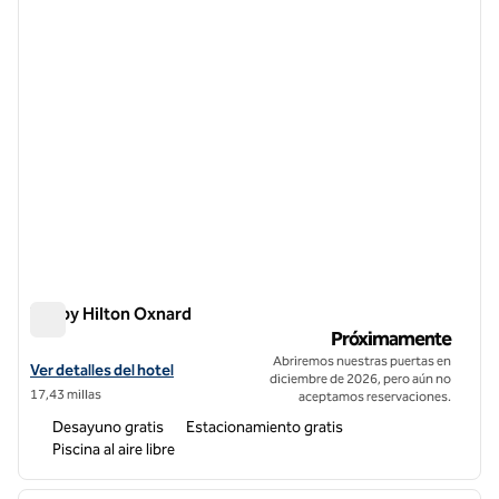
Tru by Hilton Oxnard
Tru by Hilton Oxnard
Próximamente
Abriremos nuestras puertas en
Ver detalles del hotel Tru by Hilton Oxnard
Ver detalles del hotel
diciembre de 2026, pero aún no
17,43 millas
aceptamos reservaciones.
Desayuno gratis
Estacionamiento gratis
Piscina al aire libre
1
/
12