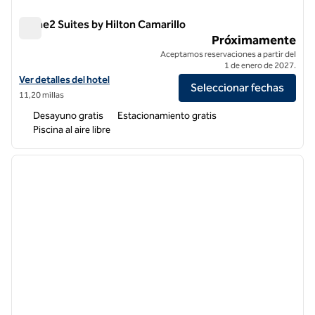
Home2 Suites by Hilton Camarillo
Home2 Suites by Hilton Camarillo
Próximamente
Aceptamos reservaciones a partir del
1 de enero de 2027.
Ver detalles del hotel para Home2 Suites by Hilton Camarillo
Ver detalles del hotel
Seleccionar fechas
11,20 millas
Desayuno gratis
Estacionamiento gratis
Piscina al aire libre
1
/
12
imagen anterior
siguie
1 de 12