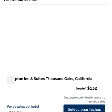
1
/
12
Mostrando 16 hotel
imagen anterior
siguie
1 de 12
Hampton Inn & Suites Thousand Oaks, California
Hampton Inn & Suites Thousand Oaks, California
$132
Desde*
Descuento de Hilton Honors no
reembolsable
Ver detalles del hotel Hampton Inn & Suites Thousand Oaks, Californ
Ver detalles del hotel
Seleccionar fechas
2,02 millas