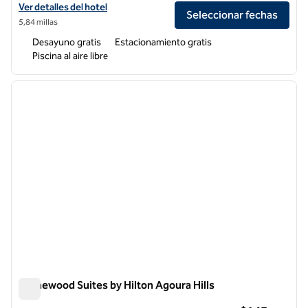
Ver detalles del hotel Hampton Inn & Suites Agoura Hills
Ver detalles del hotel
Seleccionar fechas
5,84 millas
Desayuno gratis
Estacionamiento gratis
Piscina al aire libre
1
/
12
imagen anterior
siguie
1 de 12
Homewood Suites by Hilton Agoura Hills
Homewood Suites by Hilton Agoura Hills