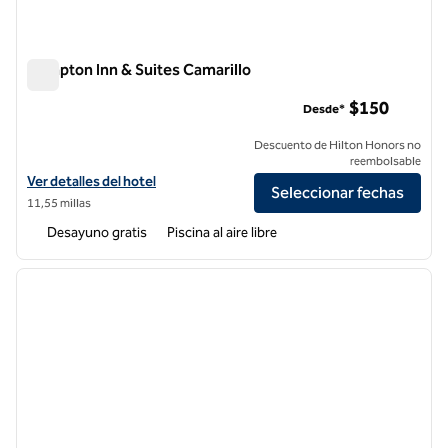
Hampton Inn & Suites Camarillo
Hampton Inn & Suites Camarillo
$150
Desde*
Descuento de Hilton Honors no
reembolsable
Ver detalles del hotel Hampton Inn & Suites Camarillo
Ver detalles del hotel
Seleccionar fechas
11,55 millas
Desayuno gratis
Piscina al aire libre
1
/
12
imagen anterior
siguie
1 de 12