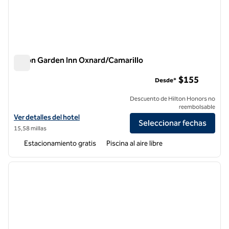
Hilton Garden Inn Oxnard/Camarillo
Hilton Garden Inn Oxnard/Camarillo
$155
Desde*
Descuento de Hilton Honors no
reembolsable
Ver detalles del hotel Hilton Garden Inn Oxnard/Camarillo
Ver detalles del hotel
Seleccionar fechas
15,58 millas
Estacionamiento gratis
Piscina al aire libre
1
/
12
imagen anterior
siguie
1 de 12