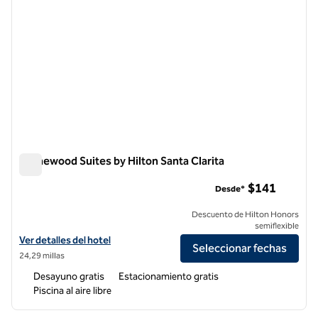
Homewood Suites by Hilton Santa Clarita
Homewood Suites by Hilton Santa Clarita
$141
Desde*
Descuento de Hilton Honors
semiflexible
Ver detalles del hotel Homewood Suites by Hilton Santa Clarita
Ver detalles del hotel
Seleccionar fechas
24,29 millas
Desayuno gratis
Estacionamiento gratis
Piscina al aire libre