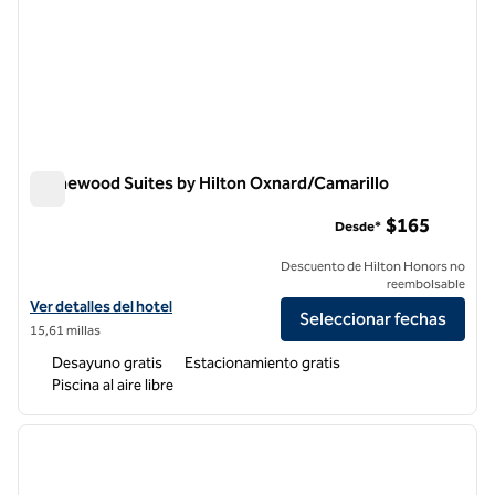
Homewood Suites by Hilton Oxnard/Camarillo
Homewood Suites by Hilton Oxnard/Camarillo
$165
Desde*
Descuento de Hilton Honors no
reembolsable
Ver detalles del hotel Homewood Suites by Hilton Oxnard/Camarillo
Ver detalles del hotel
Seleccionar fechas
15,61 millas
Desayuno gratis
Estacionamiento gratis
Piscina al aire libre
1
/
12
imagen anterior
siguie
1 de 12