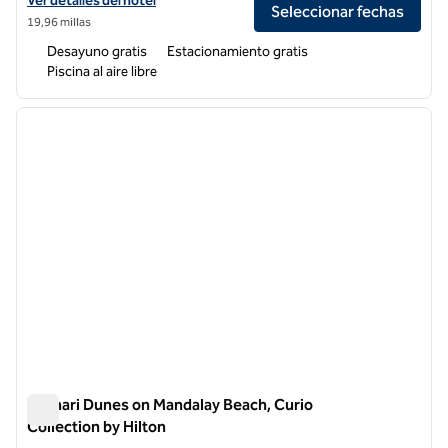
Ver detalles del hotel
Seleccionar fechas
19,96 millas
Desayuno gratis
Estacionamiento gratis
Piscina al aire libre
1
/
11
imagen anterior
siguie
1 de 11
Zachari Dunes on Mandalay Beach, Curio
Collection by Hilton
Zachari Dunes on Mandalay Beach, Curio Collection by Hilton