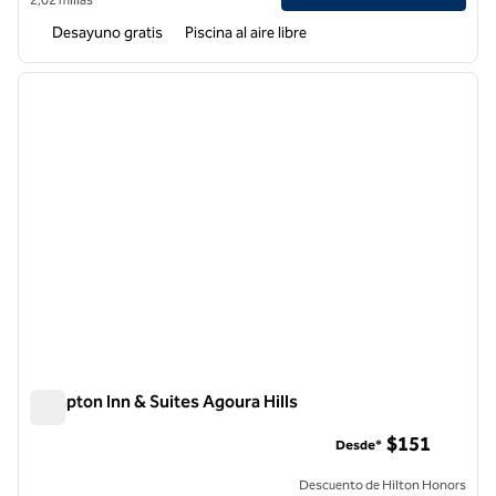
Desayuno gratis
Piscina al aire libre
1
/
12
imagen anterior
siguie
1 de 12
Hampton Inn & Suites Agoura Hills
Hampton Inn & Suites Agoura Hills
$151
Desde*
Descuento de Hilton Honors