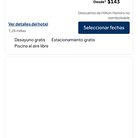
$143
Desde*
Descuento de Hilton Honors no
reembolsable
Ver detalles del hotel Homewood Suites by Hilton Agoura Hills
Ver detalles del hotel
Seleccionar fechas
7,26 millas
Desayuno gratis
Estacionamiento gratis
Piscina al aire libre
1
/
12
imagen anterior
siguie
1 de 12