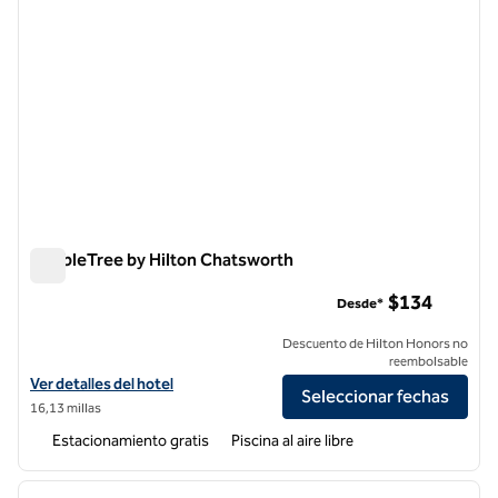
DoubleTree by Hilton Chatsworth
DoubleTree by Hilton Chatsworth
$134
Desde*
Descuento de Hilton Honors no
reembolsable
Ver detalles del hotel DoubleTree by Hilton Chatsworth
Ver detalles del hotel
Seleccionar fechas
16,13 millas
Estacionamiento gratis
Piscina al aire libre
1
/
12
imagen anterior
siguie
1 de 12