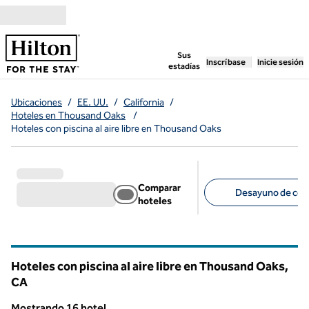
Saltar a contenido
,
abre una pestaña n
Sus
Inscríbase
Inicie sesión
estadías
Ubicaciones
/
EE. UU.
/
California
/
Hoteles en Thousand Oaks
/
Hoteles con piscina al aire libre en Thousand Oaks
Comparar
Desayuno de cort
hoteles
Filtros sugeridos
Hoteles con piscina al aire libre en Thousand Oaks,
CA
California
Mostrando 16 hotel