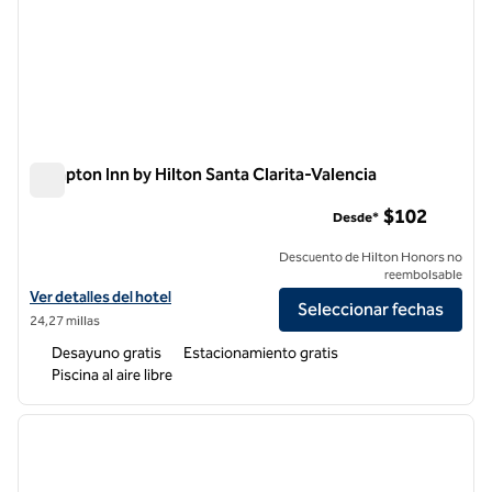
Hampton Inn by Hilton Santa Clarita-Valencia
Hampton Inn by Hilton Santa Clarita-Valencia
$102
Desde*
Descuento de Hilton Honors no
reembolsable
Ver detalles del hotel Hampton Inn by Hilton Santa Clarita-Valencia
Ver detalles del hotel
Seleccionar fechas
24,27 millas
Desayuno gratis
Estacionamiento gratis
Piscina al aire libre
1
/
12
imagen anterior
siguie
1 de 12