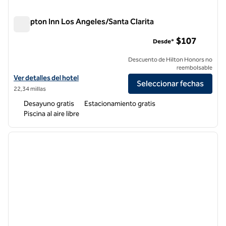
Hampton Inn Los Angeles/Santa Clarita
Hampton Inn Los Angeles/Santa Clarita
$107
Desde*
Descuento de Hilton Honors no
reembolsable
Ver detalles del hotel Hampton Inn Los Angeles/Santa Clarita
Ver detalles del hotel
Seleccionar fechas
22,34 millas
Desayuno gratis
Estacionamiento gratis
Piscina al aire libre
1
/
12
imagen anterior
siguie
1 de 12