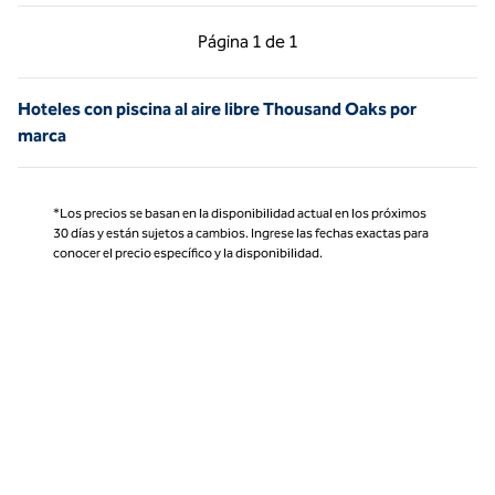
Página anterior, 1 de 1
Página siguiente, 1 d
Página
1 de 1
Página 1 de 1
Hoteles con piscina al aire libre Thousand Oaks por
marca
*Los precios se basan en la disponibilidad actual en los próximos
30 días y están sujetos a cambios. Ingrese las fechas exactas para
conocer el precio específico y la disponibilidad.