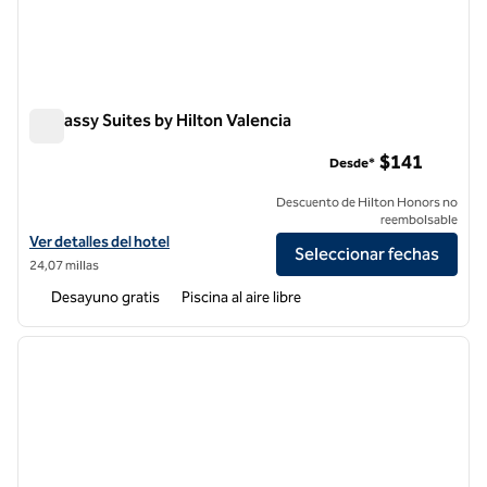
Embassy Suites by Hilton Valencia
Embassy Suites by Hilton Valencia
$141
Desde*
Descuento de Hilton Honors no
reembolsable
Ver detalles del hotel Embassy Suites by Hilton Valencia
Ver detalles del hotel
Seleccionar fechas
24,07 millas
Desayuno gratis
Piscina al aire libre
1
/
7
imagen anterior
siguie
1 de 7