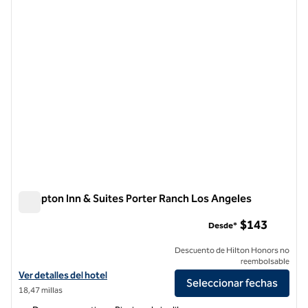
imagen anterior
siguie
1 de 12
Hampton Inn & Suites Porter Ranch Los Angeles
Hampton Inn & Suites Porter Ranch Los Angeles
$143
Desde*
Descuento de Hilton Honors no
reembolsable
Ver detalles del hotel Hampton Inn & Suites Porter Ranch Los Angele
Ver detalles del hotel
Seleccionar fechas
18,47 millas