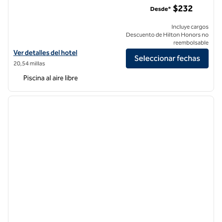
$232
Desde*
Incluye cargos
Descuento de Hilton Honors no
reembolsable
Ver detalles del hotel Zachari Dunes on Mandalay Beach, Curio Collec
Ver detalles del hotel
Seleccionar fechas
20,54 millas
Piscina al aire libre
1
/
12
imagen anterior
siguie
1 de 12