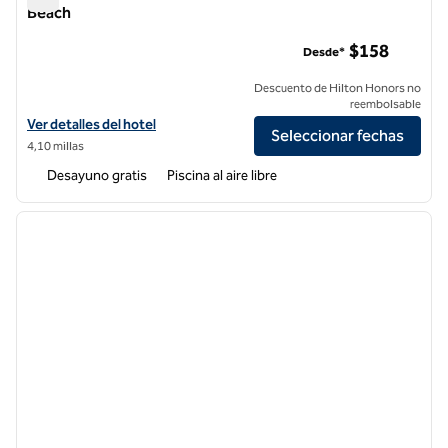
Beach
Homewood Suites by Hilton Los Ángeles Redondo Beach
$158
Desde*
Descuento de Hilton Honors no
reembolsable
Ver detalles del hotel Homewood Suites by Hilton Los Angeles Red
Ver detalles del hotel
Seleccionar fechas
4,10 millas
Desayuno gratis
Piscina al aire libre
1
/
12
imagen anterior
siguie
1 de 12