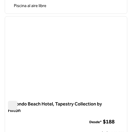
Piscina al aire libre
1
/
12
imagen anterior
siguie
1 de 12
Redondo Beach Hotel, Tapestry Collection by
Hilton
Redondo Beach Hotel, Tapestry Collection by Hilton
$188
Desde*