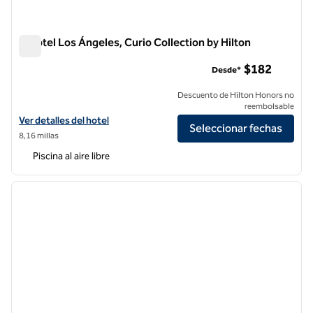
H Hotel Los Ángeles, Curio Collection by Hilton
H Hotel Los Ángeles, Curio Collection by Hilton
$182
Desde*
Descuento de Hilton Honors no
reembolsable
Ver detalles del hotel H Hotel Los Angeles, Curio Collection by Hilton
Ver detalles del hotel
Seleccionar fechas
8,16 millas
Piscina al aire libre
1
/
12
imagen anterior
siguie
1 de 12