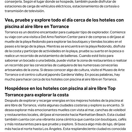
conserjería. Según el lugar donde se hospede, también puede disfrutar de
estaciones de carga de vehículos eléctricos, estacionamiento de cortesía o
transmisión de televisión.
Vea, pruebe y explore todo el día cerca de los hoteles con
piscina al aire libre en Torrance
Torrance es un destino encantador para cualquier tipo de explorador. Comience
su viaje con una visita a Del Amo Fashion Center para ir de compras o diríjase al
muelle de la playa Redondo para explorar las boutiques y tiendas locales en el
paseo a lo largo de la playa. Mientras se encuentra en la playa Redondo, disfrute
de la costa y participe de actividades en la playa, pruebe su suerte en la pesca o
realice un recorrido de avistamiento de ballenas. Cuando esté listo para
saborear un bocado o una bebida, puede visitar la zona de restaurantes o realizar
un recorrido por las cervecerías de cualquiera de las numerosas cervecerías
artesanales de la zona. Si desea conocer algo de cultura, visite el Museo de Arte
Torrance o el centro cultural japonés Gardena Valley. En pocas palabras, hay
mucho para hacer cerca de los hoteles con piscina al aire libre en Torrance.
Hospédese en los hoteles con piscina al aire libre Top
Torrance para explorar la costa
Después de explorar y recargar energías en los mejores hoteles de la piscina al
aire libre de Torrance, visite algunas ciudades costeras y explore su encanto. Si
desea explorar más emocionantes muelles con vista al mar, canchas de voleibol
y restaurantes locales, diríjase al noroeste hacia Manhattan Beach. Esta ciudad
también cuenta con una vibrante zona céntrica que cuenta con boutiques, cafés
y más restaurantes para que pruebe y explore. Si busca algo más de lujo, diríjase
más hacia el norte hasta Los Ángeles. Esta resplandeciente ciudad es conocida