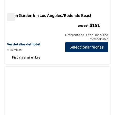
Hilton Garden Inn Los Angeles/Redondo Beach
Hilton Garden Inn Los Angeles/Redondo Beach
$151
Desde*
Descuento de Hilton Honors no
reembolsable
Ver detalles del hotel Hilton Garden Inn Los Angeles/Redondo Beach
Ver detalles del hotel
Seleccionar fechas
4,26 millas
Piscina al aire libre
1
/
12
imagen anterior
siguie
1 de 12