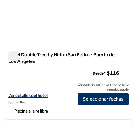
Hotel DoubleTree by Hilton San Pedro - Puerto de
Los Ángeles
Hotel DoubleTree by Hilton San Pedro - Puerto de Los Ángel
$116
Desde*
Descuento de Hilton Honors no
reembolsable
Ver detalles del hotel DoubleTree by Hilton San Pedro - Puerto de Lo
Ver detalles del hotel
Seleccionar fechas
8,89 millas
Piscina al aire libre
1
/
11
imagen anterior
siguie
1 de 11