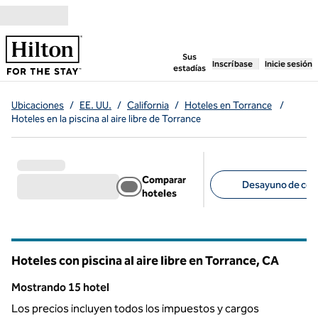
Saltar a contenido
,
abre una pestaña n
Sus
Inscríbase
Inicie sesión
estadías
Ubicaciones
/
EE. UU.
/
California
/
Hoteles en Torrance
/
Hoteles en la piscina al aire libre de Torrance
Comparar
Desayuno de corte
hoteles
Filtros sugeridos
Hoteles con piscina al aire libre en Torrance,
CA
California
Mostrando 15 hotel
Mostrando 15 hotel
Los precios incluyen todos los impuestos y cargos
1
/
12