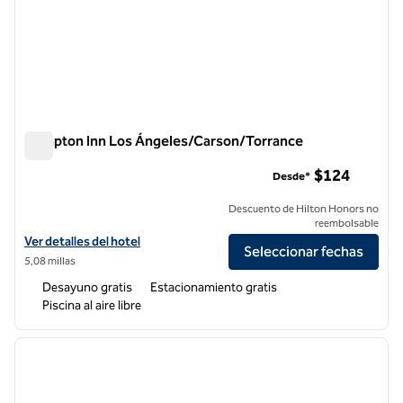
Hampton Inn Los Ángeles/Carson/Torrance
Hampton Inn Los Ángeles/Carson/Torrance
$124
Desde*
Descuento de Hilton Honors no
reembolsable
Ver detalles del hotel Hampton Inn Los Angeles/Carson/Torrance
Ver detalles del hotel
Seleccionar fechas
5,08 millas
Desayuno gratis
Estacionamiento gratis
Piscina al aire libre
1
/
12
imagen anterior
siguie
1 de 12