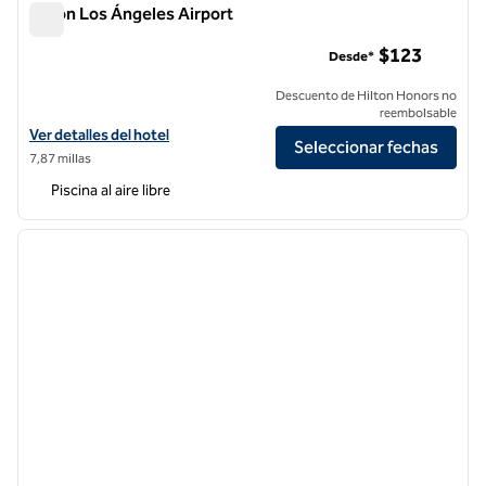
Hilton Los Ángeles Airport
Hilton Los Ángeles Airport
$123
Desde*
Descuento de Hilton Honors no
reembolsable
Ver detalles del hotel Hilton Los Angeles Airport
Ver detalles del hotel
Seleccionar fechas
7,87 millas
Piscina al aire libre
1
/
12
imagen anterior
siguie
1 de 12