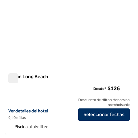
Hilton Long Beach
Hilton Long Beach
$126
Desde*
Descuento de Hilton Honors no
reembolsable
Ver detalles del hotel Hilton Long Beach
Ver detalles del hotel
Seleccionar fechas
9,40 millas
Piscina al aire libre