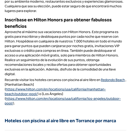
por su ambiente moderno, restaurantes exclusivos y experiencias glamorosas.
Cualquiera que sea su elección, puede estar seguro de que encontrará muchos
lugares para explorar.
Inscríbase en Hilton Honors para obtener fabulosos
beneficios
Aproveche al máximo sus vacaciones con Hilton Honors. Este programa es
gratis para inscribirse y desbloquea puntos por cada noche que reserve con
Hilton. Hospédese en cualquiera de nuestros 7.000 hoteles en todo el mundo
para ganar puntos que pueden canjearse por noches gratis, invitaciones VIP
exclusivas o crédito para compras en línea. También puede desbloquear el
acceso a una aplicación móvil gratis, solo para miembros de Hilton Honors.
Realice un seguimiento de la evolución de sus puntos, obtenga
recomendaciones locales y reciba ofertas para obtener oportunidades
exclusivas en la aplicación. Además, disfrute de la comodidad de una llave
digital.
Recuerde visitar los hoteles cercanos con piscina al aire libre en
Redondo Beach
,
[Manhattan Beach]
(
https://www.hilton.com/en/locations/usa/california/manhattan-
beach/outdoor-pool/
) o [Los Ángeles]
(
https://www.hilton.com/en/locations/usa/california/los-angeles/outdoor-
pool/
).
Hoteles con piscina al aire libre en Torrance por marca