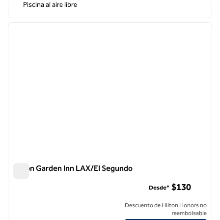
Piscina al aire libre
1
/
13
imagen anterior
siguie
1 de 13
Hilton Garden Inn LAX/El Segundo
Hilton Garden Inn LAX/El Segundo
$130
Desde*
Descuento de Hilton Honors no
reembolsable