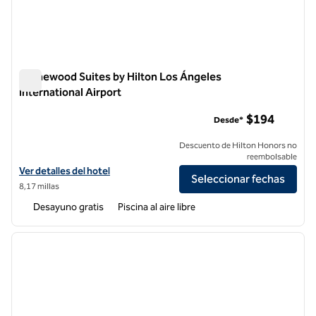
Homewood Suites by Hilton Los Ángeles
International Airport
Homewood Suites by Hilton Los Ángeles International Airpor
$194
Desde*
Descuento de Hilton Honors no
reembolsable
Ver detalles del hotel Homewood Suites by Hilton Los Angeles Intern
Ver detalles del hotel
Seleccionar fechas
8,17 millas
Desayuno gratis
Piscina al aire libre
1
/
12
imagen anterior
siguie
1 de 12