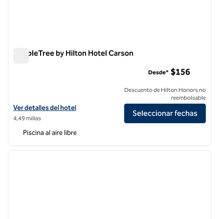
DoubleTree by Hilton Hotel Carson
DoubleTree by Hilton Hotel Carson
$156
Desde*
Descuento de Hilton Honors no
reembolsable
Ver detalles del hotel DoubleTree by Hilton Carson
Ver detalles del hotel
Seleccionar fechas
4,49 millas
Piscina al aire libre
1
/
12
imagen anterior
siguie
1 de 12