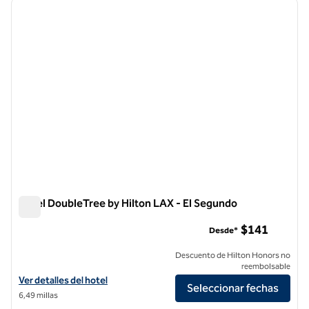
imagen anterior
siguie
1 de 12
Hotel DoubleTree by Hilton LAX - El Segundo
Hotel DoubleTree by Hilton LAX - El Segundo
$141
Desde*
Descuento de Hilton Honors no
reembolsable
Ver detalles del hotel DoubleTree by Hilton LAX - El Segundo
Ver detalles del hotel
Seleccionar fechas
6,49 millas