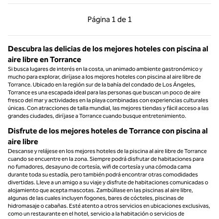
Página anterior, 1 de 1
Página siguiente, 1 d
Página
1 de 1
Página 1 de 1
Descubra las delicias de los mejores hoteles con piscina al
aire libre en Torrance
Si busca lugares de interés en la costa, un animado ambiente gastronómico y
mucho para explorar, diríjase a los mejores hoteles con piscina al aire libre de
Torrance. Ubicado en la región sur de la bahía del condado de Los Ángeles,
Torrance es una escapada ideal para las personas que buscan un poco de aire
fresco del mar y actividades en la playa combinadas con experiencias culturales
únicas. Con atracciones de talla mundial, las mejores tiendas y fácil acceso a las
grandes ciudades, diríjase a Torrance cuando busque entretenimiento.
Disfrute de los mejores hoteles de Torrance con piscina al
aire libre
Descanse y relájese en los mejores hoteles de la piscina al aire libre de Torrance
cuando se encuentre en la zona. Siempre podrá disfrutar de habitaciones para
no fumadores, desayuno de cortesía, wifi de cortesía y una cómoda cama
durante toda su estadía, pero también podrá encontrar otras comodidades
divertidas. Lleve a un amigo a su viaje y disfrute de habitaciones comunicadas o
alojamiento que acepta mascotas. Zambúllase en las piscinas al aire libre,
algunas de las cuales incluyen fogones, bares de cócteles, piscinas de
hidromasaje o cabañas. Esté atento a otros servicios en ubicaciones exclusivas,
como un restaurante en el hotel, servicio a la habitación o servicios de