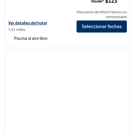
$123
Desde*
Descuento de Hilton Honors no
reembolsable
Ver detalles del hotel The Anthem Los Angeles Stadium District, Tap
Ver detalles del hotel
Seleccionar fechas
7,51 millas
Piscina al aire libre
1
/
12
imagen anterior
siguie
1 de 12