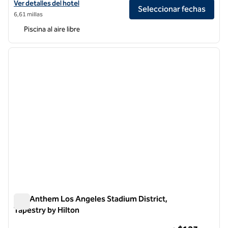
Ver detalles del hotel Hilton Garden Inn LAX/El Segundo
Ver detalles del hotel
Seleccionar fechas
6,61 millas
Piscina al aire libre
1
/
12
imagen anterior
siguie
1 de 12
The Anthem Los Angeles Stadium District,
Tapestry by Hilton
The Anthem Los Angeles Stadium District, Tapestry by Hilto