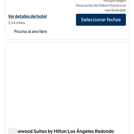
Incluye cargos
Descuento de Hilton Honors no
reembolsable
Ver detalles del hotel Redondo Beach, Tapestry Collection by Hilton
Ver detalles del hotel
Seleccionar fechas
3,14 millas
Piscina al aire libre
1
/
12
imagen anterior
siguie
1 de 12
Homewood Suites by Hilton Los Ángeles Redondo