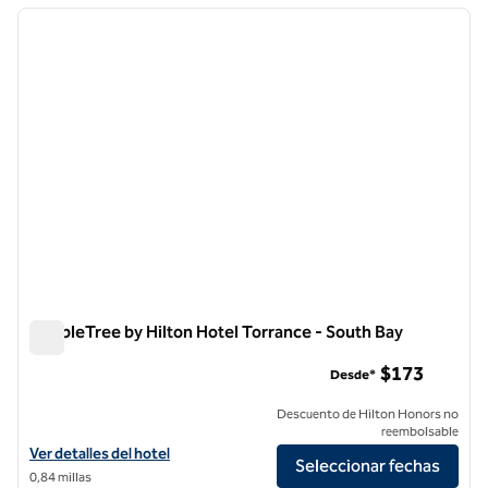
imagen anterior
siguie
1 de 12
DoubleTree by Hilton Hotel Torrance - South Bay
DoubleTree by Hilton Hotel Torrance - South Bay
$173
Desde*
Descuento de Hilton Honors no
reembolsable
Ver detalles del hotel DoubleTree by Hilton Torrance - South Bay
Ver detalles del hotel
Seleccionar fechas
0,84 millas