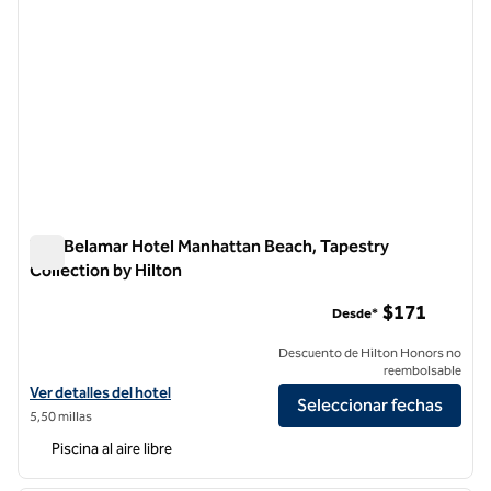
The Belamar Hotel Manhattan Beach, Tapestry
Collection by Hilton
The Belamar Hotel Manhattan Beach, Tapestry Collection by 
$171
Desde*
Descuento de Hilton Honors no
reembolsable
Ver detalles del hotel The Belamar Manhattan Beach, Tapestry Collec
Ver detalles del hotel
Seleccionar fechas
5,50 millas
Piscina al aire libre
1
/
12