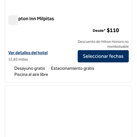
Hampton Inn Milpitas
Hampton Inn Milpitas
$110
Desde*
Descuento de Hilton Honors no
reembolsable
Ver detalles del hotel Hampton Inn Milpitas
Ver detalles del hotel
Seleccionar fechas
12,82 millas
Desayuno gratis
Estacionamiento gratis
Piscina al aire libre
1
/
11
imagen anterior
siguie
1 de 11