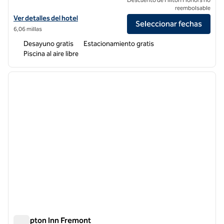
reembolsable
Ver detalles del hotel Hampton Inn Oakland-Hayward
Ver detalles del hotel
Seleccionar fechas
6,06 millas
Desayuno gratis
Estacionamiento gratis
Piscina al aire libre
1
/
12
imagen anterior
siguie
1 de 12
Hampton Inn Fremont