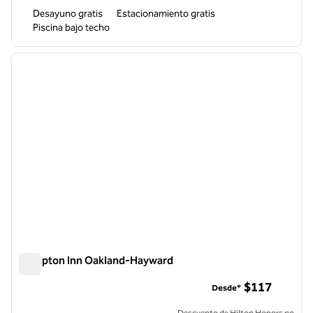
Desayuno gratis
Estacionamiento gratis
Piscina bajo techo
1
/
12
imagen anterior
siguie
1 de 12
Hampton Inn Oakland-Hayward
Hampton Inn Oakland-Hayward
$117
Desde*
Descuento de Hilton Honors no