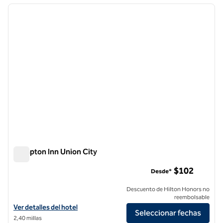
imagen anterior
siguie
1 de 12
Hampton Inn Union City
Hampton Inn Union City
$102
Desde*
Descuento de Hilton Honors no
reembolsable
Ver detalles del hotel Hampton Inn Union City
Ver detalles del hotel
Seleccionar fechas
2,40 millas