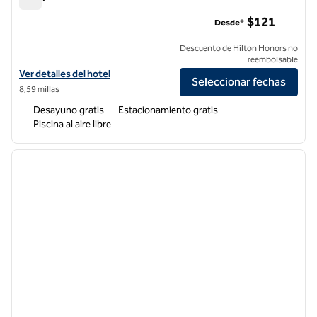
Hampton Inn Fremont
$121
Desde*
Descuento de Hilton Honors no
reembolsable
Ver detalles del hotel Hampton Inn Fremont
Ver detalles del hotel
Seleccionar fechas
8,59 millas
Desayuno gratis
Estacionamiento gratis
Piscina al aire libre
1
/
12
imagen anterior
siguie
1 de 12