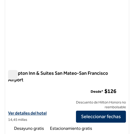
Hampton Inn & Suites San Mateo-San Francisco
Airport
Hampton Inn & Suites San Mateo-San Francisco Airport
$126
Desde*
Descuento de Hilton Honors no
reembolsable
Ver detalles del hotel Hampton Inn & Suites San Mateo-San Francisco
Ver detalles del hotel
Seleccionar fechas
14,45 millas
Desayuno gratis
Estacionamiento gratis