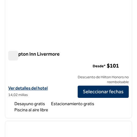
Hampton Inn Livermore
Hampton Inn Livermore
$101
Desde*
Descuento de Hilton Honors no
reembolsable
Ver detalles del hotel Hampton Inn Livermore
Ver detalles del hotel
Seleccionar fechas
14,02 millas
Desayuno gratis
Estacionamiento gratis
Piscina al aire libre
1
/
12
imagen anterior
siguie
1 de 12