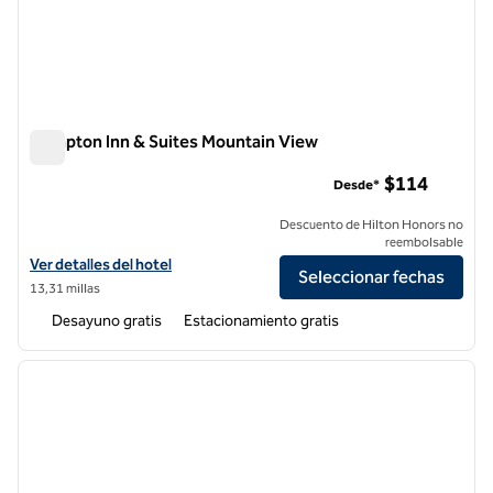
Hampton Inn & Suites Mountain View
Hampton Inn & Suites Mountain View
$114
Desde*
Descuento de Hilton Honors no
reembolsable
Ver detalles del hotel Hampton Inn & Suites Mountain View
Ver detalles del hotel
Seleccionar fechas
13,31 millas
Desayuno gratis
Estacionamiento gratis
1
/
10
imagen anterior
siguie
1 de 10