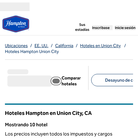
Saltar a contenido
,
abre una pestaña n
Sus
Inscríbase
Inicie sesión
estadías
Ubicaciones
/
EE. UU.
/
California
/
Hoteles en Union City
/
Hoteles Hampton Union City
Comparar
Desayuno de cort
hoteles
Filtros sugeridos
Hoteles Hampton en Union City,
CA
California
Mostrando 10 hotel
Mostrando 10 hotel
Los precios incluyen todos los impuestos y cargos
1
/
12