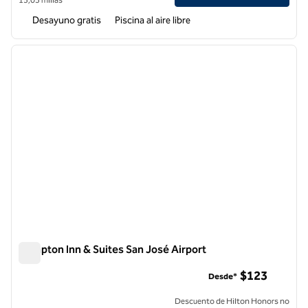
Desayuno gratis
Piscina al aire libre
1
/
12
imagen anterior
siguie
1 de 12
Hampton Inn & Suites San José Airport
Hampton Inn & Suites San José Airport
$123
Desde*
Descuento de Hilton Honors no