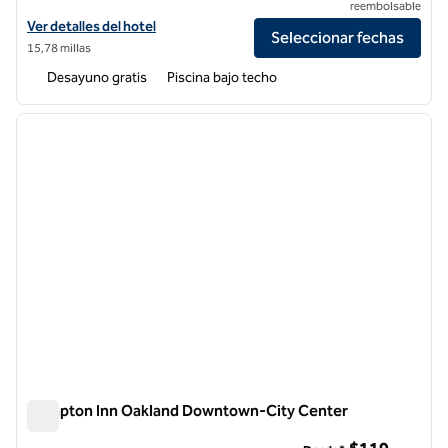
reembolsable
Ver detalles del hotel Hampton Inn & Suites San Jose Airport
Ver detalles del hotel
Seleccionar fechas
15,78 millas
Desayuno gratis
Piscina bajo techo
1
/
12
imagen anterior
siguie
1 de 12
Hampton Inn Oakland Downtown-City Center
Hampton Inn Oakland Downtown-City Center