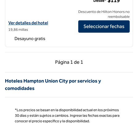
$119
Desde*
Descuento de Hilton Honors no
reembolsable
Ver detalles del hotel Hampton Inn Oakland Downtown-City Center
Ver detalles del hotel
Seleccionar fechas
19,86 millas
Desayuno gratis
Página anterior, 1 de 1
Página siguiente, 1 d
Página
1 de 1
Página 1 de 1
Hoteles Hampton Union City por servicios y
comodidades
*Los precios se basan en la disponibilidad actual en los próximos
30 días y están sujetos a cambios. Ingrese las fechas exactas para
conocer el precio específico y la disponibilidad.