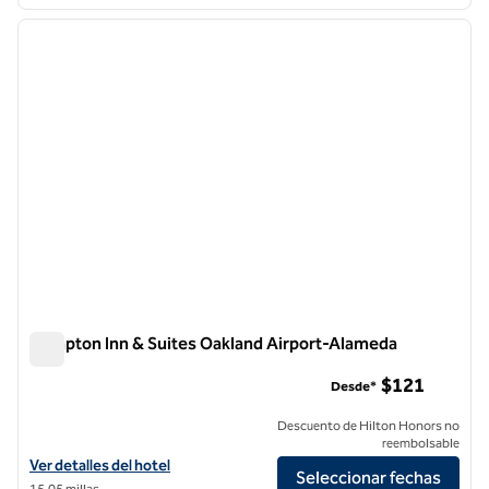
1
/
12
imagen anterior
siguie
1 de 12
Hampton Inn & Suites Oakland Airport-Alameda
Hampton Inn & Suites Oakland Airport-Alameda
$121
Desde*
Descuento de Hilton Honors no
reembolsable
Ver detalles del hotel Hampton Inn & Suites Oakland Airport-Alamed
Ver detalles del hotel
Seleccionar fechas
15,05 millas