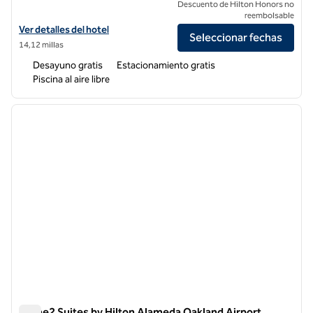
Descuento de Hilton Honors no
reembolsable
Ver detalles del hotel para Home2 Suites by Hilton Livermore
Ver detalles del hotel
Seleccionar fechas
14,12 millas
Desayuno gratis
Estacionamiento gratis
Piscina al aire libre
1
/
12
imagen anterior
siguie
1 de 12
Home2 Suites by Hilton Alameda Oakland Airport