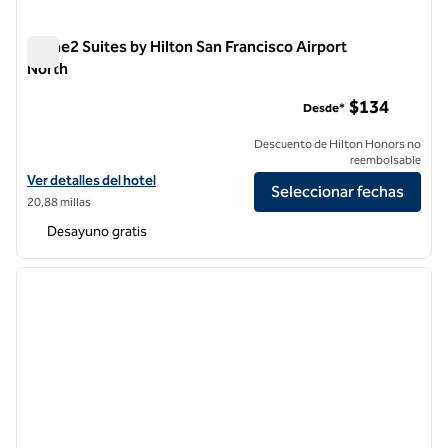
Home2 Suites by Hilton San Francisco Airport
North
Home2 Suites by Hilton San Francisco Airport North
$134
Desde*
Descuento de Hilton Honors no
reembolsable
Ver detalles del hotel Home2 Suites by Hilton San Francisco Airport 
Ver detalles del hotel
Seleccionar fechas
20,88 millas
Desayuno gratis
1
/
9
imagen anterior
siguie
1 de 9