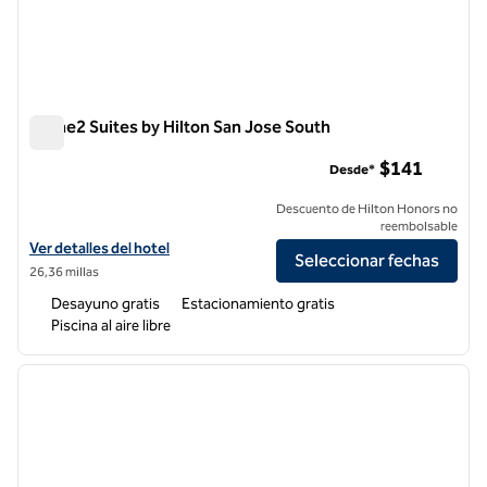
Home2 Suites by Hilton San Jose South
Home2 Suites by Hilton San Jose South
$141
Desde*
Descuento de Hilton Honors no
reembolsable
Ver detalles del hotel Home2 Suites by Hilton San Jose South
Ver detalles del hotel
Seleccionar fechas
26,36 millas
Desayuno gratis
Estacionamiento gratis
Piscina al aire libre
1
/
11
imagen anterior
siguie
1 de 11