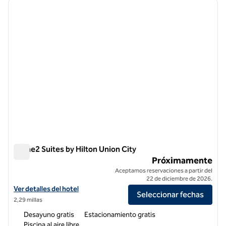
imagen anterior
siguie
1 de 12
Home2 Suites by Hilton Union City
Home2 Suites by Hilton Union City
Próximamente
Aceptamos reservaciones a partir del
22 de diciembre de 2026.
Ver detalles del hotel para Home2 Suites by Hilton Union City
Ver detalles del hotel
Seleccionar fechas
2,29 millas
Desayuno gratis
Estacionamiento gratis
Piscina al aire libre