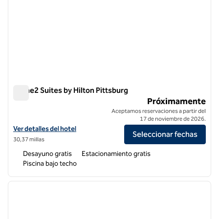
Home2 Suites by Hilton Pittsburg
Home2 Suites by Hilton Pittsburg
Próximamente
Aceptamos reservaciones a partir del
17 de noviembre de 2026.
Ver detalles del hotel para Home2 Suites by Hilton Pittsburg
Ver detalles del hotel
Seleccionar fechas
30,37 millas
Desayuno gratis
Estacionamiento gratis
Piscina bajo techo
1
/
12
imagen anterior
siguie
1 de 12