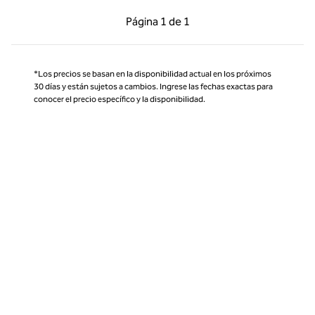
Página anterior, 1 de 1
Página siguiente, 1 d
Página
1 de 1
Página 1 de 1
*Los precios se basan en la disponibilidad actual en los próximos
30 días y están sujetos a cambios. Ingrese las fechas exactas para
conocer el precio específico y la disponibilidad.