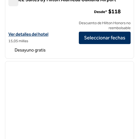
Home2 Suites by Hilton Alameda Oakland Airport
$118
Desde*
Descuento de Hilton Honors no
reembolsable
Ver detalles del hotel Home2 Suites by Hilton Alameda Oakland Airpo
Ver detalles del hotel
Seleccionar fechas
15,05 millas
Desayuno gratis
1
/
12
imagen anterior
siguie
1 de 12