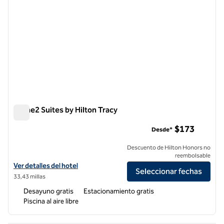
Home2 Suites by Hilton Tracy
Home2 Suites by Hilton Tracy
$173
Desde*
Descuento de Hilton Honors no
reembolsable
Ver detalles del hotel para Home2 Suites by Hilton Tracy
Ver detalles del hotel
Seleccionar fechas
33,43 millas
Desayuno gratis
Estacionamiento gratis
Piscina al aire libre