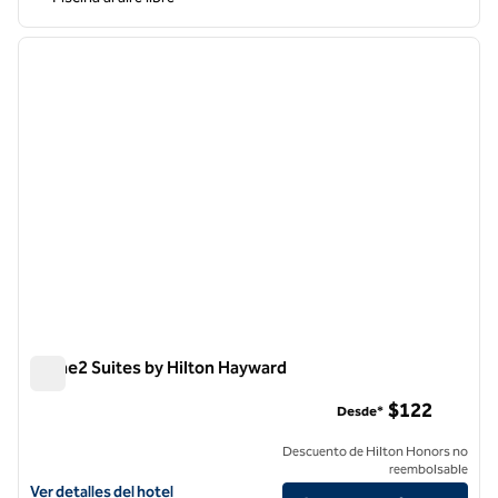
1
/
6
imagen anterior
siguie
1 de 6
Home2 Suites by Hilton Hayward
Home2 Suites by Hilton Hayward
$122
Desde*
Descuento de Hilton Honors no
reembolsable
Ver detalles del hotel para Home2 Suites by Hilton Hayward
Ver detalles del hotel