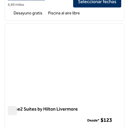
Seleccionar fechas
6,89 millas
Desayuno gratis
Piscina al aire libre
1
/
12
imagen anterior
siguie
1 de 12
Home2 Suites by Hilton Livermore
Home2 Suites by Hilton Livermore
$123
Desde*