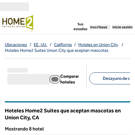
Saltar a contenido
,
abre una pestaña n
Sus
Inscríbase
Inicie sesión
estadías
Ubicaciones
/
EE. UU.
/
California
/
Hoteles en Union City
/
Hoteles Home2 Suites Union City que aceptan mascotas
Comparar
Desayuno de corte
hoteles
Filtros sugeridos
Hoteles Home2 Suites que aceptan mascotas en
Union City,
CA
California
Mostrando 8 hotel
1
/
12
Mostrando 8 hotel