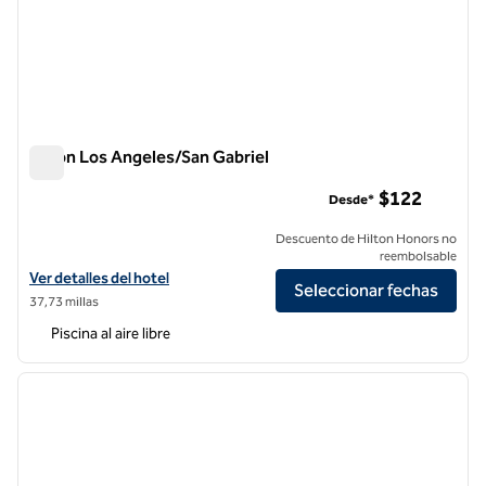
Hilton Los Angeles/San Gabriel
Hilton Los Angeles/San Gabriel
$122
Desde*
Descuento de Hilton Honors no
reembolsable
Ver detalles del hotel Hilton Los Angeles/San Gabriel
Ver detalles del hotel
Seleccionar fechas
37,73 millas
Piscina al aire libre
1
/
12
imagen anterior
siguie
1 de 12