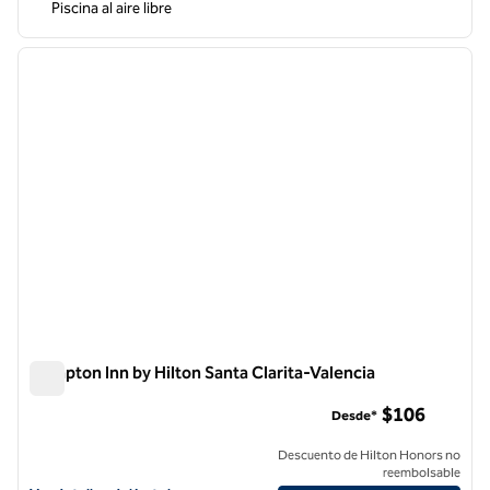
Piscina al aire libre
1
/
7
imagen anterior
siguie
1 de 7
Hampton Inn by Hilton Santa Clarita-Valencia
Hampton Inn by Hilton Santa Clarita-Valencia
$106
Desde*
Descuento de Hilton Honors no
reembolsable