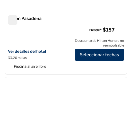
Hilton Pasadena
Hilton Pasadena
$157
Desde*
Descuento de Hilton Honors no
reembolsable
Ver detalles del hotel Hilton Pasadena
Ver detalles del hotel
Seleccionar fechas
33,20 millas
Piscina al aire libre
1
/
12
imagen anterior
siguie
1 de 12