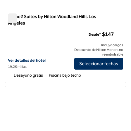
Home2 Suites by Hilton Woodland Hills Los
Angeles
Home2 Suites by Hilton Woodland Hills Los Angeles
$147
Desde*
Incluye cargos
Descuento de Hilton Honors no
reembolsable
Ver detalles del hotel Home2 Suites by Hilton Woodland Hills Los Ang
Ver detalles del hotel
Seleccionar fechas
19,25 millas
Desayuno gratis
Piscina bajo techo
1
/
12
imagen anterior
siguie
1 de 12