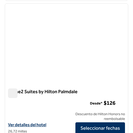
imagen anterior
siguie
1 de 12
Home2 Suites by Hilton Palmdale
Home2 Suites by Hilton Palmdale
$126
Desde*
Descuento de Hilton Honors no
reembolsable
Ver detalles del hotel para Home2 Suites by Hilton Palmdale
Ver detalles del hotel
Seleccionar fechas
26,72 millas