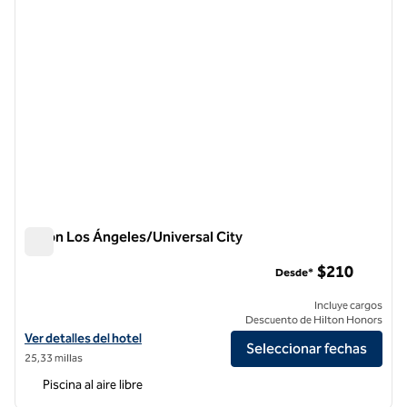
Hilton Los Ángeles/Universal City
Hilton Los Ángeles/Universal City
$210
Desde*
Incluye cargos
Descuento de Hilton Honors
Ver detalles del hotel Hilton Los Angeles/Universal City
Ver detalles del hotel
Seleccionar fechas
25,33 millas
Piscina al aire libre
1
/
12