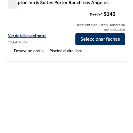
Hampton Inn & Suites Porter Ranch Los Angeles
Hampton Inn & Suites Porter Ranch Los Angeles
$143
Desde*
Descuento de Hilton Honors no
reembolsable
Ver detalles del hotel Hampton Inn & Suites Porter Ranch Los Angele
Ver detalles del hotel
Seleccionar fechas
12,64 millas
Desayuno gratis
Piscina al aire libre
1
/
12
imagen anterior
siguie
1 de 12