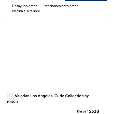
Desayuno gratis
Estacionamiento gratis
Piscina al aire libre
1
/
12
imagen anterior
siguie
1 de 12
The Valorian Los Angeles, Curio Collection by
Hilton
The Valorian Los Angeles, Curio Collection by Hilton
$338
Desde*