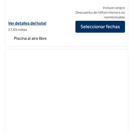
Incluye cargos
Descuento de Hilton Honors no
reembolsable
Ver detalles del hotel The Valorian Los Angeles, Curio Collection by H
Ver detalles del hotel
Seleccionar fechas
27,69 millas
Piscina al aire libre
1
/
11
imagen anterior
siguie
1 de 11