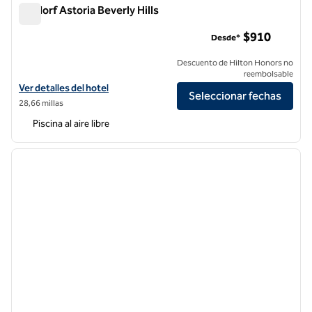
Waldorf Astoria Beverly Hills
Waldorf Astoria Beverly Hills
$910
Desde*
Descuento de Hilton Honors no
reembolsable
Ver detalles del hotel Waldorf Astoria Beverly Hills
Ver detalles del hotel
Seleccionar fechas
28,66 millas
Piscina al aire libre
1
/
12
imagen anterior
siguie
1 de 12