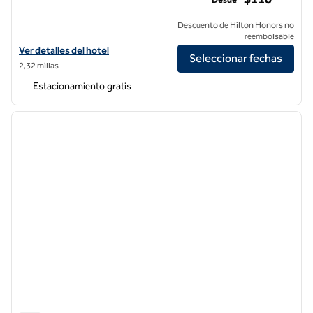
Descuento de Hilton Honors no
reembolsable
Ver detalles del hotel Hilton Garden Inn Valencia Six Flags
Ver detalles del hotel
Seleccionar fechas
2,32 millas
Estacionamiento gratis
1
/
12
imagen anterior
siguie
1 de 12