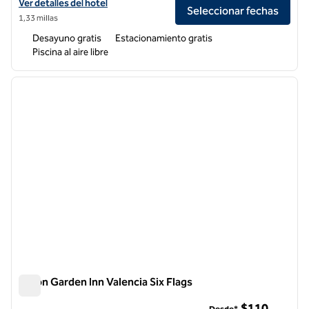
Ver detalles del hotel Hampton Inn by Hilton Santa Clarita-Valencia
Ver detalles del hotel
Seleccionar fechas
1,33 millas
Desayuno gratis
Estacionamiento gratis
Piscina al aire libre
1
/
12
imagen anterior
siguie
1 de 12
Hilton Garden Inn Valencia Six Flags
Hilton Garden Inn Valencia Six Flags
$110
Desde*