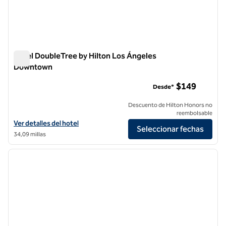
Hotel DoubleTree by Hilton Los Ángeles
Downtown
Hotel DoubleTree by Hilton Los Ángeles Downtown
$149
Desde*
Descuento de Hilton Honors no
reembolsable
Ver detalles del hotel DoubleTree by Hilton Los Angeles Downtown
Ver detalles del hotel
Seleccionar fechas
34,09 millas
1
/
13
imagen anterior
siguie
1 de 13