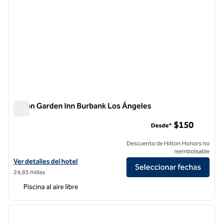
Hilton Garden Inn Burbank Los Ángeles
Hilton Garden Inn Burbank Los Ángeles
$150
Desde*
Descuento de Hilton Honors no
reembolsable
Ver detalles del hotel Hilton Garden Inn Burbank Los Angeles
Ver detalles del hotel
Seleccionar fechas
24,85 millas
Piscina al aire libre
1
/
11
imagen anterior
siguie
1 de 11