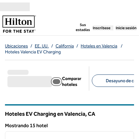
Saltar a contenido
,
abre una pestaña n
Sus
Inscríbase
Inicie sesión
estadías
Ubicaciones
/
EE. UU.
/
California
/
Hoteles en Valencia
/
Hoteles Valencia EV Charging
Comparar
Desayuno de corte
hoteles
Filtros sugeridos
Hoteles EV Charging en Valencia,
CA
California
Mostrando 15 hotel
1
/
12
Mostrando 15 hotel
imagen anterior
siguie
1 de 12