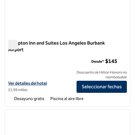
Hampton Inn and Suites Los Angeles Burbank
Airport
Hampton Inn and Suites Los Angeles Burbank Airport
$145
Desde*
Descuento de Hilton Honors no
reembolsable
Ver detalles del hotel Hampton Inn and Suites Los Angeles Burbank A
Ver detalles del hotel
Seleccionar fechas
21,99 millas
Desayuno gratis
Piscina al aire libre
1
/
12
imagen anterior
siguie
1 de 12