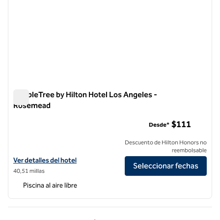
DoubleTree by Hilton Hotel Los Angeles -
Rosemead
DoubleTree by Hilton Hotel Los Angeles - Rosemead
$111
Desde*
Descuento de Hilton Honors no
reembolsable
Ver detalles del hotel DoubleTree by Hilton Los Angeles - Rosemead
Ver detalles del hotel
Seleccionar fechas
40,51 millas
Piscina al aire libre
Página anterior, 1 de 1
Página siguiente, 1 d