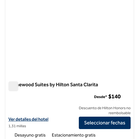
Homewood Suites by Hilton Santa Clarita
Homewood Suites by Hilton Santa Clarita
$140
Desde*
Descuento de Hilton Honors no
reembolsable
Ver detalles del hotel Homewood Suites by Hilton Santa Clarita
Ver detalles del hotel
Seleccionar fechas
1,31 millas
Desayuno gratis
Estacionamiento gratis