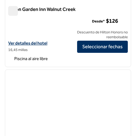
Hilton Garden Inn Walnut Creek
Hilton Garden Inn Walnut Creek
$126
Desde*
Descuento de Hilton Honors no
reembolsable
Ver detalles del hotel Hilton Garden Inn Walnut Creek
Ver detalles del hotel
Seleccionar fechas
16,45 millas
Piscina al aire libre
1
/
11
imagen anterior
siguie
1 de 11