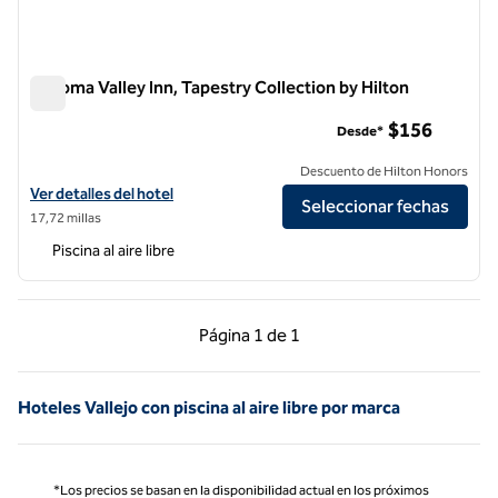
Sonoma Valley Inn, Tapestry Collection by Hilton
Sonoma Valley Inn, Tapestry Collection by Hilton
$156
Desde*
Descuento de Hilton Honors
Ver detalles del hotel Sonoma Valley Inn, Tapestry Collection by Hilto
Ver detalles del hotel
Seleccionar fechas
17,72 millas
Piscina al aire libre
Página anterior, 1 de 1
Página siguiente, 1 d
Página
1 de 1
Página 1 de 1
Hoteles Vallejo con piscina al aire libre por marca
*Los precios se basan en la disponibilidad actual en los próximos