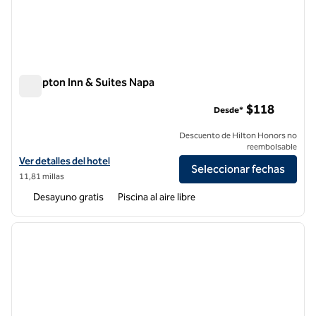
Hampton Inn & Suites Napa
Hampton Inn & Suites Napa
$118
Desde*
Descuento de Hilton Honors no
reembolsable
Ver detalles del hotel Hampton Inn & Suites Napa
Ver detalles del hotel
Seleccionar fechas
11,81 millas
Desayuno gratis
Piscina al aire libre
1
/
11
imagen anterior
siguie
1 de 11