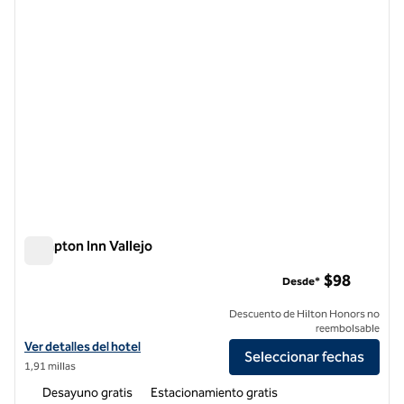
Hampton Inn Vallejo
Hampton Inn Vallejo
$98
Desde*
Descuento de Hilton Honors no
reembolsable
Ver detalles del hotel Hampton Inn Vallejo
Ver detalles del hotel
Seleccionar fechas
1,91 millas
Desayuno gratis
Estacionamiento gratis