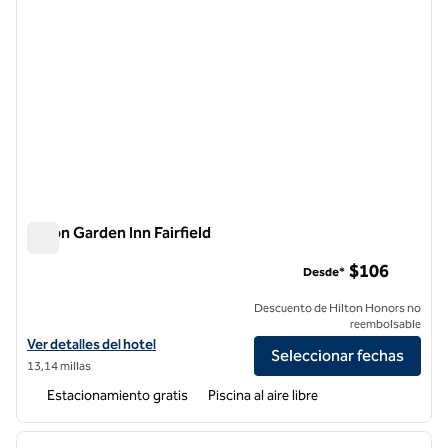
Hilton Garden Inn Fairfield
Hilton Garden Inn Fairfield
$106
Desde*
Descuento de Hilton Honors no
reembolsable
Ver detalles del hotel Hilton Garden Inn Fairfield
Ver detalles del hotel
Seleccionar fechas
13,14 millas
Estacionamiento gratis
Piscina al aire libre
1
/
6
imagen anterior
siguie
1 de 6