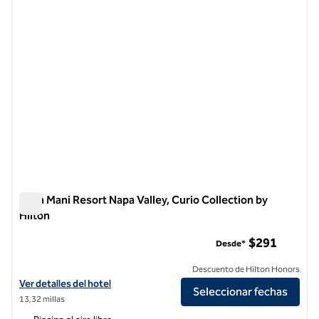
Casa Mani Resort Napa Valley, Curio Collection by
Hilton
Casa Mani Resort Napa Valley, Curio Collection by Hilton
$291
Desde*
Descuento de Hilton Honors
Ver detalles del hotel Casa Mani Resort Napa Valley, Curio Collection 
Ver detalles del hotel
Seleccionar fechas
13,32 millas