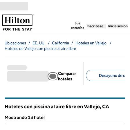
Saltar a contenido
,
abre una pestaña n
Sus
Inscríbase
Inicie sesión
estadías
Ubicaciones
/
EE. UU.
/
California
/
Hoteles en Vallejo
/
Hoteles de Vallejo con piscina al aire libre
Comparar
Desayuno de corte
hoteles
Filtros sugeridos
Hoteles con piscina al aire libre en Vallejo,
CA
California
Mostrando 13 hotel
1
/
12
Mostrando 13 hotel
imagen anterior
siguie
1 de 12