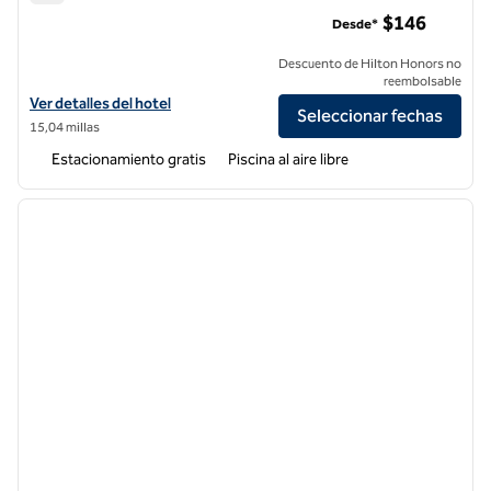
Hilton Garden Inn Napa
$146
Desde*
Descuento de Hilton Honors no
reembolsable
Ver detalles del hotel Hilton Garden Inn Napa
Ver detalles del hotel
Seleccionar fechas
15,04 millas
Estacionamiento gratis
Piscina al aire libre
1
/
12
imagen anterior
siguie
1 de 12