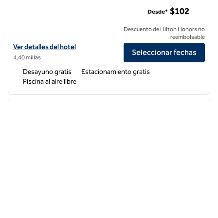
Home2 Suites by Hilton American Canyon Napa Valley
$102
Desde*
Descuento de Hilton Honors no
reembolsable
Ver detalles del hotel Home2 Suites by Hilton American Canyon Napa 
Ver detalles del hotel
Seleccionar fechas
4,40 millas
Desayuno gratis
Estacionamiento gratis
Piscina al aire libre
1
/
12
imagen anterior
siguie
1 de 12