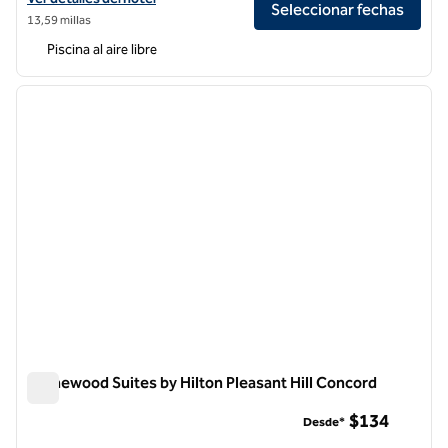
Seleccionar fechas
13,59 millas
Piscina al aire libre
1
/
12
imagen anterior
siguie
1 de 12
Homewood Suites by Hilton Pleasant Hill Concord
Homewood Suites by Hilton Pleasant Hill Concord
$134
Desde*