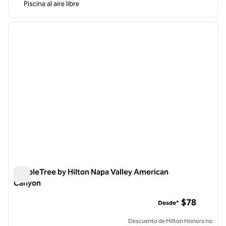
Piscina al aire libre
1
/
11
imagen anterior
siguie
1 de 11
DoubleTree by Hilton Napa Valley American
Canyon
DoubleTree by Hilton Napa Valley American Canyon
$78
Desde*
Descuento de Hilton Honors no