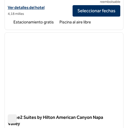
reembolsable
Ver detalles del hotel DoubleTree by Hilton Napa Valley American Ca
Ver detalles del hotel
Seleccionar fechas
4,18 millas
Estacionamiento gratis
Piscina al aire libre
1
/
4
imagen anterior
siguie
1 de 4
Home2 Suites by Hilton American Canyon Napa
Valley