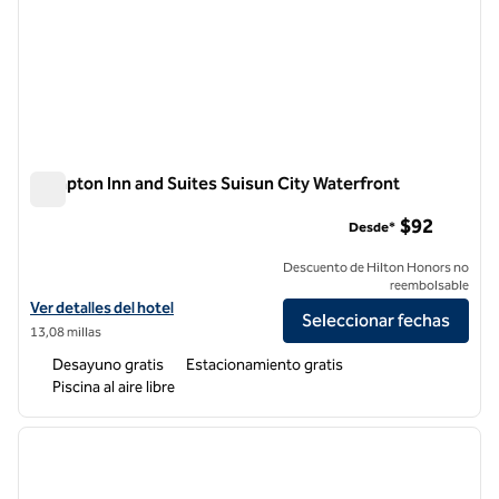
Hampton Inn and Suites Suisun City Waterfront
Hampton Inn and Suites Suisun City Waterfront
$92
Desde*
Descuento de Hilton Honors no
reembolsable
Ver detalles del hotel Hampton Inn and Suites Suisun City Waterfron
Ver detalles del hotel
Seleccionar fechas
13,08 millas
Desayuno gratis
Estacionamiento gratis
Piscina al aire libre
1
/
12
imagen anterior
siguie
1 de 12