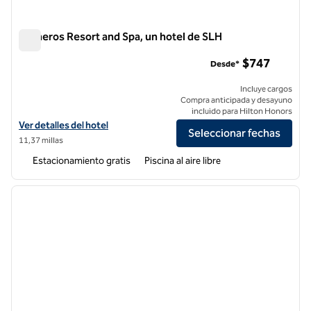
Carneros Resort and Spa, un hotel de SLH
Carneros Resort and Spa, un hotel de SLH
$747
Desde*
Incluye cargos
Compra anticipada y desayuno
incluido para Hilton Honors
Ver detalles del hotel Carneros Resort and Spa, un hotel de SLH
Ver detalles del hotel
Seleccionar fechas
11,37 millas
Estacionamiento gratis
Piscina al aire libre
1
/
12
imagen anterior
siguie
1 de 12