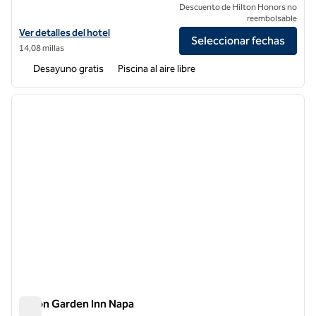
Descuento de Hilton Honors no
reembolsable
Ver detalles del hotel Homewood Suites by Hilton Pleasant Hill Conc
Ver detalles del hotel
Seleccionar fechas
14,08 millas
Desayuno gratis
Piscina al aire libre
1
/
12
imagen anterior
siguie
1 de 12
Hilton Garden Inn Napa