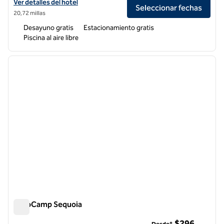
Ver detalles del hotel para Home2 Suites by Hilton Hanford Lemoore
Ver detalles del hotel
Seleccionar fechas
20,72 millas
Desayuno gratis
Estacionamiento gratis
Piscina al aire libre
1
/
12
imagen anterior
siguie
1 de 12
AutoCamp Sequoia
AutoCamp Sequoia
$296
Desde*