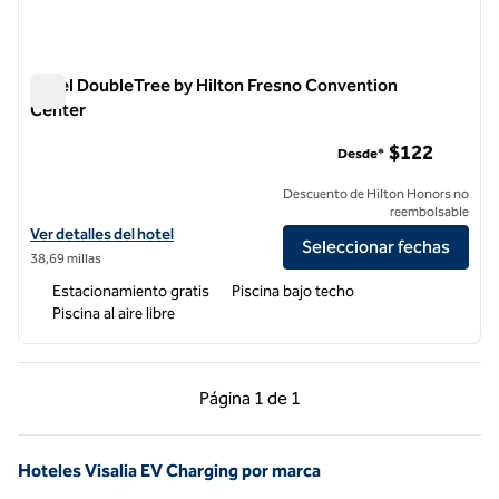
Hotel DoubleTree by Hilton Fresno Convention
Center
Hotel DoubleTree by Hilton Fresno Convention Center
$122
Desde*
Descuento de Hilton Honors no
reembolsable
Ver detalles del hotel DoubleTree by Hilton Fresno Convention Cent
Ver detalles del hotel
Seleccionar fechas
38,69 millas
Estacionamiento gratis
Piscina bajo techo
Piscina al aire libre
Página anterior, 1 de 1
Página siguiente, 1 d
Página
1 de 1
Página 1 de 1
Hoteles Visalia EV Charging por marca