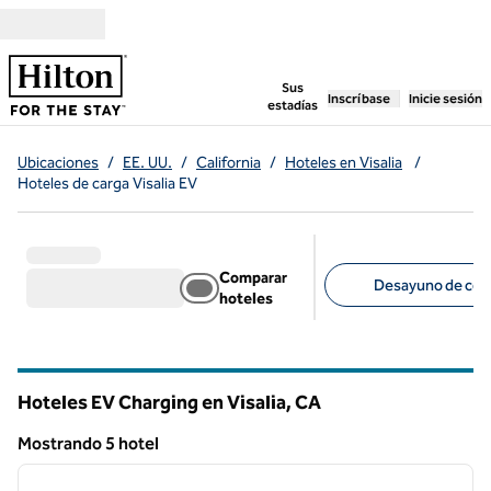
Saltar a contenido
,
abre una pestaña n
Sus
Inscríbase
Inicie sesión
estadías
Ubicaciones
/
EE. UU.
/
California
/
Hoteles en Visalia
/
Hoteles de carga Visalia EV
Comparar
Desayuno de corte
hoteles
Filtros sugeridos
Hoteles EV Charging en Visalia,
CA
California
Mostrando 5 hotel
1
/
12
Mostrando 5 hotel
imagen anterior
siguie
1 de 12