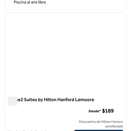
Piscina al aire libre
1
/
12
imagen anterior
siguie
1 de 12
Home2 Suites by Hilton Hanford Lemoore
Home2 Suites by Hilton Hanford Lemoore
$189
Desde*
Descuento de Hilton Honors
semiflexible