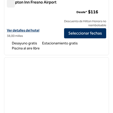
Hampton Inn Fresno Airport
Hampton Inn Fresno Airport
$116
Desde*
Descuento de Hilton Honors no
reembolsable
Ver detalles del hotel Hampton Inn Fresno Airport
Ver detalles del hotel
Seleccionar fechas
38,00 millas
Desayuno gratis
Estacionamiento gratis
Piscina al aire libre
1
/
12
imagen anterior
siguie
1 de 12