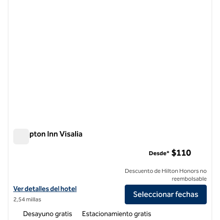
Hampton Inn Visalia
Hampton Inn Visalia
$110
Desde*
Descuento de Hilton Honors no
reembolsable
Ver detalles del hotel Hampton Inn Visalia
Ver detalles del hotel
Seleccionar fechas
2,54 millas
Desayuno gratis
Estacionamiento gratis