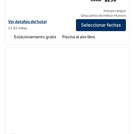
Incluye cargos
Descuento de Hilton Honors
Ver detalles del hotel para AutoCamp Sequoia
Ver detalles del hotel
Seleccionar fechas
21,92 millas
Estacionamiento gratis
Piscina al aire libre
1
/
12
imagen anterior
siguie
1 de 12