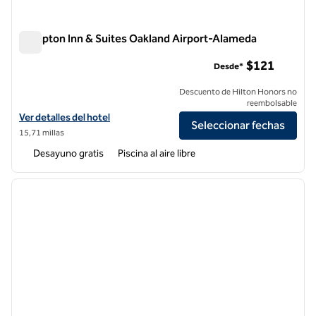
Hampton Inn & Suites Oakland Airport-Alameda
Hampton Inn & Suites Oakland Airport-Alameda
$121
Desde*
Descuento de Hilton Honors no
reembolsable
Ver detalles del hotel Hampton Inn & Suites Oakland Airport-Alamed
Ver detalles del hotel
Seleccionar fechas
15,71 millas
Desayuno gratis
Piscina al aire libre
1
/
12
imagen anterior
siguie
1 de 12