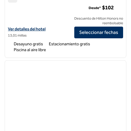
Hampton Inn & Suites Pittsburg
$102
Desde*
Descuento de Hilton Honors no
reembolsable
Ver detalles del hotel Hampton Inn & Suites Pittsburg
Ver detalles del hotel
Seleccionar fechas
13,01 millas
Desayuno gratis
Estacionamiento gratis
Piscina al aire libre
1
/
12
imagen anterior
siguie
1 de 12