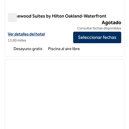
Homewood Suites by Hilton Oakland-Waterfront
Homewood Suites by Hilton Oakland-Waterfront
Agotado
Consultar fechas disponibles
Ver detalles del hotel Homewood Suites by Hilton Oakland-Waterfro
Ver detalles del hotel
Seleccionar fechas
13,00 millas
Desayuno gratis
Piscina al aire libre
1
/
12
imagen anterior
siguie
1 de 12