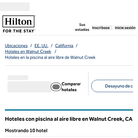
Saltar a contenido
,
abre una pestaña n
Sus
Inscríbase
Inicie sesión
estadías
Ubicaciones
/
EE. UU.
/
California
/
Hoteles en Walnut Creek
/
Hoteles en la piscina al aire libre de Walnut Creek
Comparar
Desayuno de corte
hoteles
Filtros sugeridos
Hoteles con piscina al aire libre en Walnut Creek,
CA
California
Mostrando 10 hotel
1
/
12
Mostrando 10 hotel