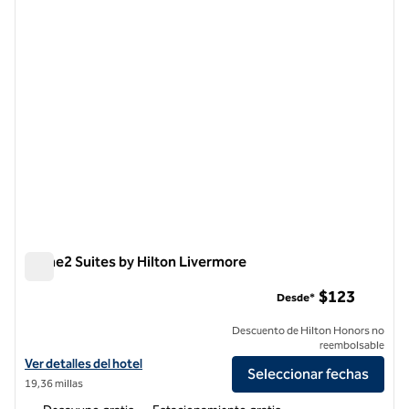
Home2 Suites by Hilton Livermore
Home2 Suites by Hilton Livermore
$123
Desde*
Descuento de Hilton Honors no
reembolsable
Ver detalles del hotel para Home2 Suites by Hilton Livermore
Ver detalles del hotel
Seleccionar fechas
19,36 millas