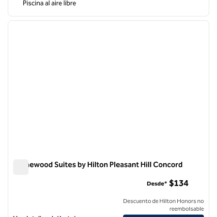
Piscina al aire libre
1
/
12
imagen anterior
siguie
1 de 12
Homewood Suites by Hilton Pleasant Hill Concord
Homewood Suites by Hilton Pleasant Hill Concord
$134
Desde*
Descuento de Hilton Honors no
reembolsable