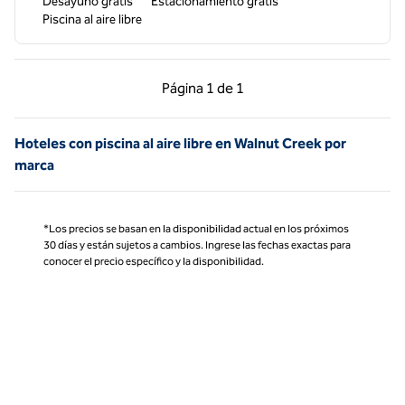
Desayuno gratis
Estacionamiento gratis
Piscina al aire libre
Página anterior, 1 de 1
Página siguiente, 1 d
Página
1 de 1
Página 1 de 1
Hoteles con piscina al aire libre en Walnut Creek por
marca
*Los precios se basan en la disponibilidad actual en los próximos
30 días y están sujetos a cambios. Ingrese las fechas exactas para
conocer el precio específico y la disponibilidad.