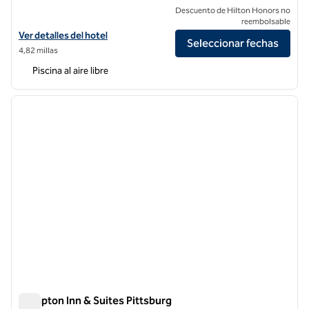
Descuento de Hilton Honors no
reembolsable
Ver detalles del hotel Hilton Concord
Ver detalles del hotel
Seleccionar fechas
4,82 millas
Piscina al aire libre
1
/
12
imagen anterior
siguie
1 de 12
Hampton Inn & Suites Pittsburg