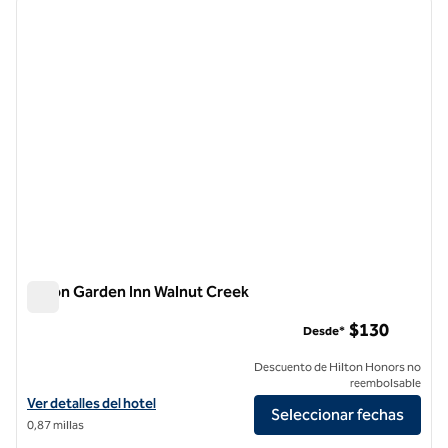
imagen anterior
siguie
1 de 12
Hilton Garden Inn Walnut Creek
Hilton Garden Inn Walnut Creek
$130
Desde*
Descuento de Hilton Honors no
reembolsable
Ver detalles del hotel Hilton Garden Inn Walnut Creek
Ver detalles del hotel
Seleccionar fechas
0,87 millas