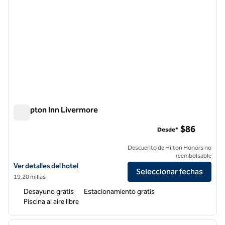
Hampton Inn Livermore
Hampton Inn Livermore
$86
Desde*
Descuento de Hilton Honors no
reembolsable
Ver detalles del hotel Hampton Inn Livermore
Ver detalles del hotel
Seleccionar fechas
19,20 millas
Desayuno gratis
Estacionamiento gratis
Piscina al aire libre
1
/
12
imagen anterior
siguie
1 de 12