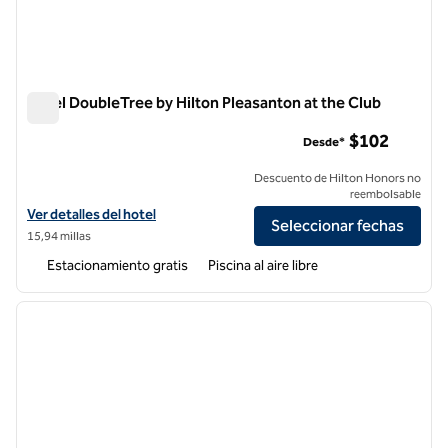
Hotel DoubleTree by Hilton Pleasanton at the Club
Hotel DoubleTree by Hilton Pleasanton at the Club
$102
Desde*
Descuento de Hilton Honors no
reembolsable
Ver detalles del hotel DoubleTree by Hilton Pleasanton at the Club
Ver detalles del hotel
Seleccionar fechas
15,94 millas
Estacionamiento gratis
Piscina al aire libre
1
/
12
imagen anterior
siguie
1 de 12