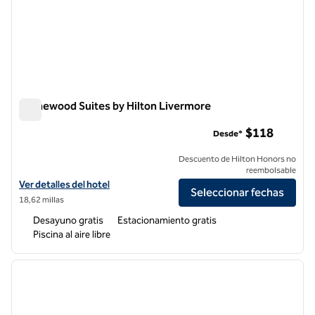
Homewood Suites by Hilton Livermore
Homewood Suites by Hilton Livermore
$118
Desde*
Descuento de Hilton Honors no
reembolsable
Ver detalles del hotel Homewood Suites by Hilton Livermore
Ver detalles del hotel
Seleccionar fechas
18,62 millas
Desayuno gratis
Estacionamiento gratis
Piscina al aire libre
1
/
10
imagen anterior
siguie
1 de 10