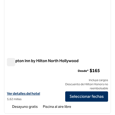
Hampton Inn by Hilton North Hollywood
Hampton Inn by Hilton North Hollywood
$165
Desde*
Incluye cargos
Descuento de Hilton Honors no
reembolsable
Ver detalles del hotel Hampton Inn by Hilton North Hollywood
Ver detalles del hotel
Seleccionar fechas
5,62 millas
Desayuno gratis
Piscina al aire libre
1
/
9