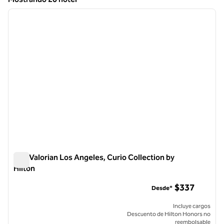
1
/
12
Mostrando 20 hotel
imagen anterior
siguie
1 de 12
The Valorian Los Angeles, Curio Collection by
Hilton
The Valorian Los Angeles, Curio Collection by Hilton
$337
Desde*
Incluye cargos
Descuento de Hilton Honors no
reembolsable