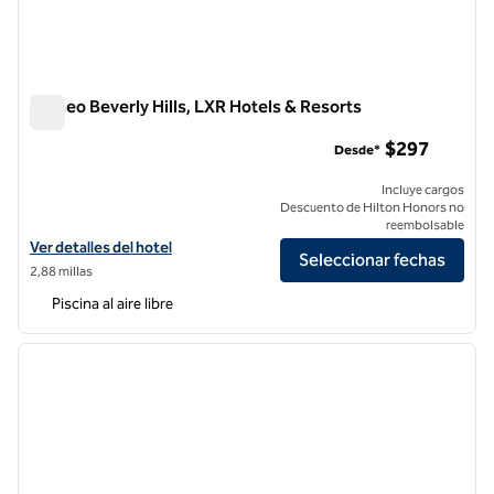
Cameo Beverly Hills, LXR Hotels & Resorts
Cameo Beverly Hills, LXR Hotels & Resorts
$297
Desde*
Incluye cargos
Descuento de Hilton Honors no
reembolsable
Ver detalles del hotel para Cameo Beverly Hills, LXR Hotels & Resorts
Ver detalles del hotel
Seleccionar fechas
2,88 millas
Piscina al aire libre
1
/
11
imagen anterior
siguie
1 de 11