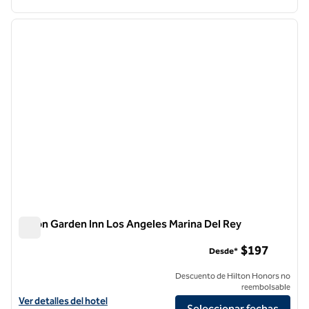
1
/
12
imagen anterior
siguie
1 de 12
Hilton Garden Inn Los Angeles Marina Del Rey
Hilton Garden Inn Los Angeles Marina Del Rey
$197
Desde*
Descuento de Hilton Honors no
reembolsable
Ver detalles del hotel Hilton Garden Inn Los Angeles Marina Del Rey
Ver detalles del hotel
Seleccionar fechas