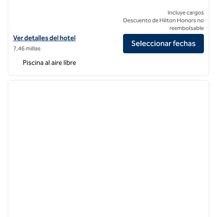
Incluye cargos
Descuento de Hilton Honors no
reembolsable
Ver detalles del hotel Conrad Los Angeles
Ver detalles del hotel
Seleccionar fechas
7,46 millas
Piscina al aire libre
1
/
12
imagen anterior
siguie
1 de 12