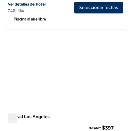
Ver detalles del hotel Hilton Garden Inn Burbank Los Angeles
Ver detalles del hotel
Seleccionar fechas
7,13 millas
Piscina al aire libre
1
/
12
imagen anterior
siguie
1 de 12
Conrad Los Angeles
Conrad Los Angeles
$397
Desde*