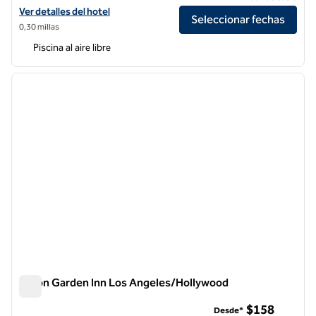
Ver detalles del hotel The Valorian Los Angeles, Curio Collection by H
Ver detalles del hotel
Seleccionar fechas
0,30 millas
Piscina al aire libre
1
/
11
imagen anterior
siguie
1 de 11
Hilton Garden Inn Los Angeles/Hollywood
Hilton Garden Inn Los Angeles/Hollywood
$158
Desde*