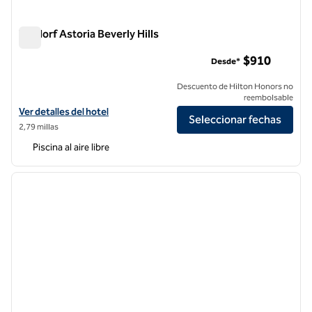
Waldorf Astoria Beverly Hills
Waldorf Astoria Beverly Hills
$910
Desde*
Descuento de Hilton Honors no
reembolsable
Ver detalles del hotel Waldorf Astoria Beverly Hills
Ver detalles del hotel
Seleccionar fechas
2,79 millas
Piscina al aire libre
1
/
11
imagen anterior
siguie
1 de 11