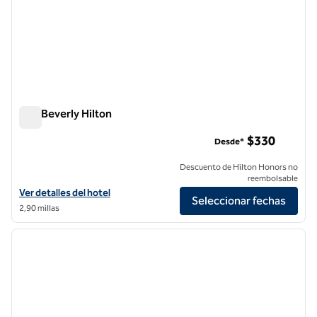
The Beverly Hilton
The Beverly Hilton
$330
Desde*
Descuento de Hilton Honors no
reembolsable
Ver detalles del hotel The Beverly Hilton
Ver detalles del hotel
Seleccionar fechas
2,90 millas
1
/
11
imagen anterior
siguie
1 de 11