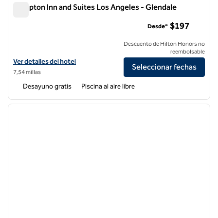
Hampton Inn and Suites Los Angeles - Glendale
Hampton Inn and Suites Los Angeles - Glendale
$197
Desde*
Descuento de Hilton Honors no
reembolsable
Ver detalles del hotel Hampton Inn and Suites Los Angeles - Glendale
Ver detalles del hotel
Seleccionar fechas
7,54 millas
Desayuno gratis
Piscina al aire libre
1
/
12
imagen anterior
siguie
1 de 12