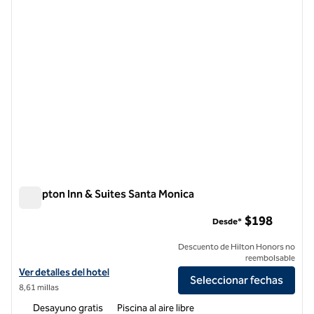
Hampton Inn & Suites Santa Monica
Hampton Inn & Suites Santa Monica
$198
Desde*
Descuento de Hilton Honors no
reembolsable
Ver detalles del hotel Hampton Inn & Suites Santa Monica
Ver detalles del hotel
Seleccionar fechas
8,61 millas
Desayuno gratis
Piscina al aire libre