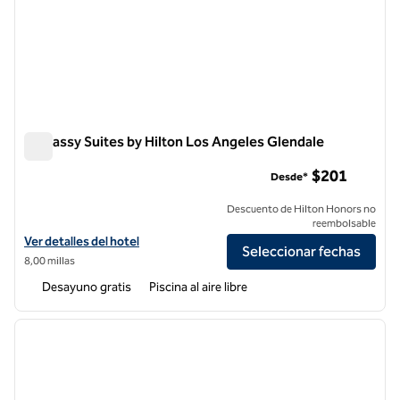
Embassy Suites by Hilton Los Angeles Glendale
Embassy Suites by Hilton Los Angeles Glendale
$201
Desde*
Descuento de Hilton Honors no
reembolsable
Ver detalles del hotel Embassy Suites by Hilton Los Angeles Glendale
Ver detalles del hotel
Seleccionar fechas
8,00 millas
Desayuno gratis
Piscina al aire libre
1
/
12
imagen anterior
siguie
1 de 12