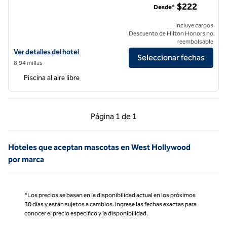
$222
Desde*
Incluye cargos
Descuento de Hilton Honors no
reembolsable
Ver detalles del hotel Jamaica Bay Inn Marina Del Rey, Tapestry Collec
Ver detalles del hotel
Seleccionar fechas
8,94 millas
Piscina al aire libre
Página anterior, 1 de 1
Página siguiente, 1 d
Página
1 de 1
Página 1 de 1
Hoteles que aceptan mascotas en West Hollywood
por marca
*Los precios se basan en la disponibilidad actual en los próximos
30 días y están sujetos a cambios. Ingrese las fechas exactas para
conocer el precio específico y la disponibilidad.