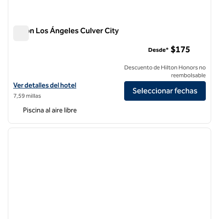
Hilton Los Ángeles Culver City
Hilton Los Ángeles Culver City
$175
Desde*
Descuento de Hilton Honors no
reembolsable
Ver detalles del hotel Hilton Los Angeles Culver City
Ver detalles del hotel
Seleccionar fechas
7,59 millas
Piscina al aire libre
1
/
12
imagen anterior
siguie
1 de 12