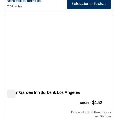
Ver detalles del hotel The Wayfarer Downtown LA, Tapestry Collectio
Ver detalles del hotel
Seleccionar fechas
7,02 millas
1
/
12
imagen anterior
siguie
1 de 12
Hilton Garden Inn Burbank Los Ángeles
Hilton Garden Inn Burbank Los Ángeles
$152
Desde*
Descuento de Hilton Honors
semiflexible