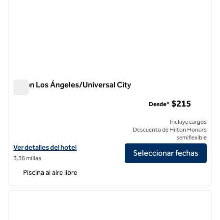
Hilton Los Ángeles/Universal City
Hilton Los Ángeles/Universal City
$215
Desde*
Incluye cargos
Descuento de Hilton Honors
semiflexible
Ver detalles del hotel Hilton Los Angeles/Universal City
Ver detalles del hotel
Seleccionar fechas
3,36 millas
Piscina al aire libre
1
/
12
imagen anterior
siguie
1 de 12