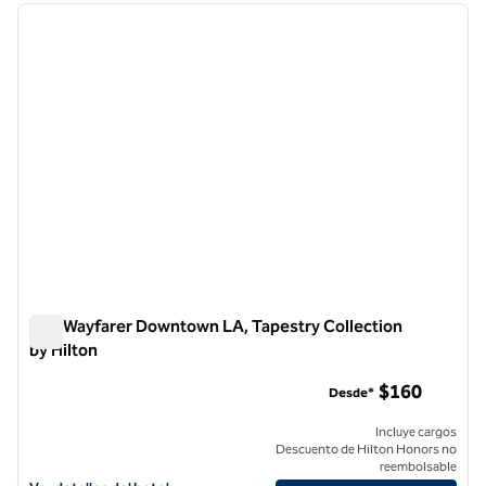
imagen anterior
siguie
1 de 9
The Wayfarer Downtown LA, Tapestry Collection
by Hilton
The Wayfarer Downtown LA, Tapestry Collection by Hilton
$160
Desde*
Incluye cargos
Descuento de Hilton Honors no
reembolsable