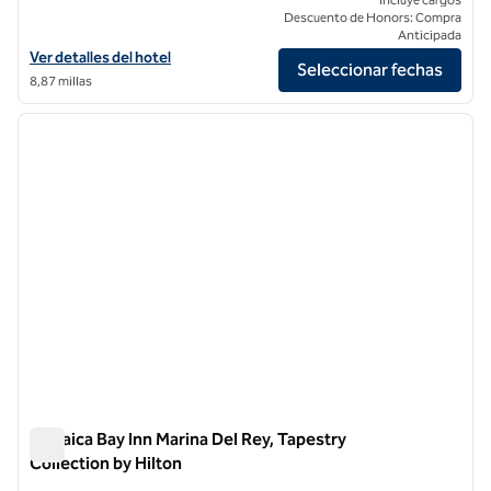
Descuento de Honors: Compra
Anticipada
Ver detalles del hotel Maison Twenty Seven, an SLH Hotel
Ver detalles del hotel
Seleccionar fechas
8,87 millas
1
/
12
imagen anterior
siguie
1 de 12
Jamaica Bay Inn Marina Del Rey, Tapestry
Collection by Hilton
Jamaica Bay Inn Marina Del Rey, Tapestry Collection by Hilton