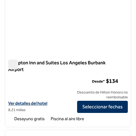
Hampton Inn and Suites Los Angeles Burbank
Airport
Hampton Inn and Suites Los Angeles Burbank Airport
$134
Desde*
Descuento de Hilton Honors no
reembolsable
Ver detalles del hotel Hampton Inn and Suites Los Angeles Burbank A
Ver detalles del hotel
Seleccionar fechas
8,21 millas
Desayuno gratis
Piscina al aire libre
1
/
12
imagen anterior
siguie
1 de 12