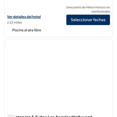
Descuento de Hilton Honors no
reembolsable
Ver detalles del hotel Hilton Garden Inn Los Angeles/Hollywood
Ver detalles del hotel
Seleccionar fechas
2,22 millas
Piscina al aire libre
1
/
12
imagen anterior
siguie
1 de 12