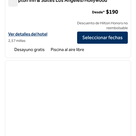
Hampton Inn & Suites Los Angeles/Hollywood
Hampton Inn & Suites Los Angeles/Hollywood
$190
Desde*
Descuento de Hilton Honors no
reembolsable
Ver detalles del hotel Hampton Inn & Suites Los Angeles/Hollywood
Ver detalles del hotel
Seleccionar fechas
2,57 millas
Desayuno gratis
Piscina al aire libre
1
/
11
imagen anterior
siguie
1 de 11