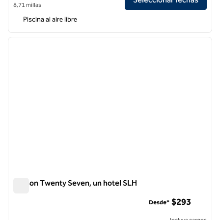
8,71 millas
Piscina al aire libre
1
/
8
imagen anterior
siguie
1 de 8
Maison Twenty Seven, un hotel SLH
Maison Twenty Seven, un hotel SLH
$293
Desde*
Incluye cargos