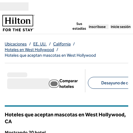
Saltar a contenido
,
abre una pestaña n
Sus
Inscríbase
Inicie sesión
estadías
Ubicaciones
/
EE. UU.
/
California
/
Hoteles en West Hollywood
/
Hoteles que aceptan mascotas en West Hollywood
Comparar
Desayuno de corte
hoteles
Filtros sugeridos
Hoteles que aceptan mascotas en West Hollywood,
CA
California
Mostrando 20 hotel