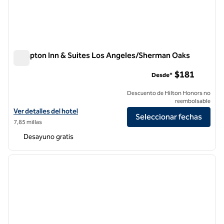
Hampton Inn & Suites Los Angeles/Sherman Oaks
Hampton Inn & Suites Los Angeles/Sherman Oaks
$181
Desde*
Descuento de Hilton Honors no
reembolsable
Ver detalles del hotel Hampton Inn & Suites Los Angeles/Sherman O
Ver detalles del hotel
Seleccionar fechas
7,85 millas
Desayuno gratis
1
/
12
imagen anterior
siguie
1 de 12