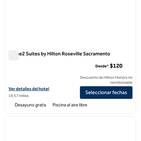
Home2 Suites by Hilton Roseville Sacramento
Home2 Suites by Hilton Roseville Sacramento
$120
Desde*
Descuento de Hilton Honors no
reembolsable
Ver detalles del hotel Home2 Suites by Hilton Roseville Sacramento
Ver detalles del hotel
Seleccionar fechas
19,57 millas
Desayuno gratis
Piscina al aire libre
1
/
12
imagen anterior
siguie
1 de 12