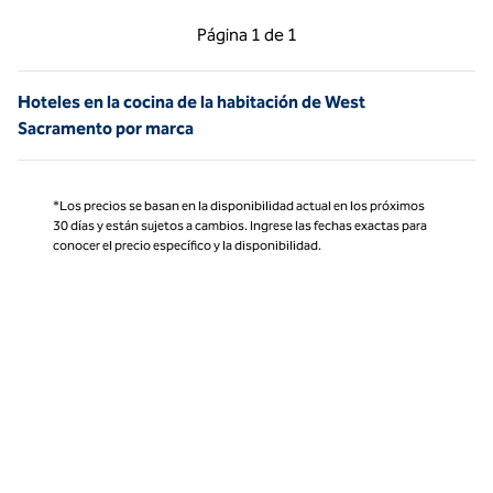
Página anterior, 1 de 1
Página siguiente, 1 d
Página
1 de 1
Página 1 de 1
Hoteles en la cocina de la habitación de West
Sacramento por marca
*Los precios se basan en la disponibilidad actual en los próximos
30 días y están sujetos a cambios. Ingrese las fechas exactas para
conocer el precio específico y la disponibilidad.