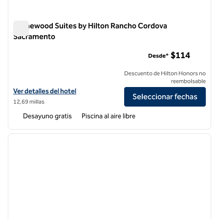
Homewood Suites by Hilton Rancho Cordova
Sacramento
Homewood Suites by Hilton Rancho Cordova Sacramento
$114
Desde*
Descuento de Hilton Honors no
reembolsable
Ver detalles del hotel Homewood Suites by Hilton Rancho Cordova 
Ver detalles del hotel
Seleccionar fechas
12,69 millas
Desayuno gratis
Piscina al aire libre
1
/
12
imagen anterior
siguie
1 de 12