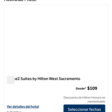
1
/
12
Mostrando 7 hotel
imagen anterior
siguie
1 de 12
Home2 Suites by Hilton West Sacramento
Home2 Suites by Hilton West Sacramento
$109
Desde*
Descuento de Hilton Honors no
reembolsable
Ver detalles del hotel Home2 Suites by Hilton West Sacramento
Ver detalles del hotel
Seleccionar fechas
0,76 millas