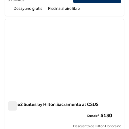
Desayuno gratis
Piscina al aire libre
1
/
12
imagen anterior
siguie
1 de 12
Home2 Suites by Hilton Sacramento at CSUS
Home2 Suites by Hilton Sacramento at CSUS
$130
Desde*
Descuento de Hilton Honors no