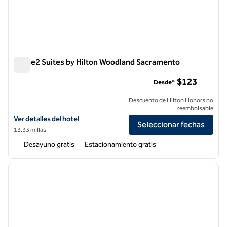
Home2 Suites by Hilton Woodland Sacramento
Home2 Suites by Hilton Woodland Sacramento
$123
Desde*
Descuento de Hilton Honors no
reembolsable
Ver detalles del hotel Home2 Suites by Hilton Woodland Sacramento
Ver detalles del hotel
Seleccionar fechas
13,33 millas
Desayuno gratis
Estacionamiento gratis
1
/
12
imagen anterior
siguie
1 de 12