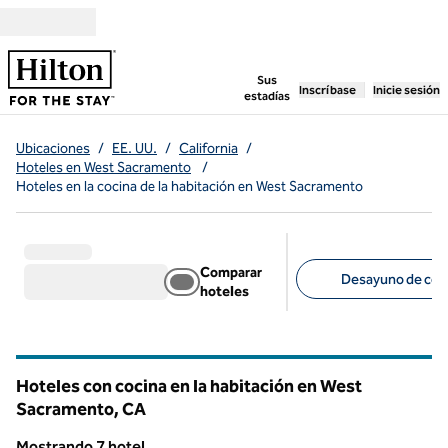
Saltar a contenido
,
abre una pestaña n
Sus
Inscríbase
Inicie sesión
estadías
Ubicaciones
/
EE. UU.
/
California
/
Hoteles en West Sacramento
/
Hoteles en la cocina de la habitación en West Sacramento
Comparar
Desayuno de corte
hoteles
Filtros sugeridos
Hoteles con cocina en la habitación en West
Sacramento,
CA
California
Mostrando 7 hotel