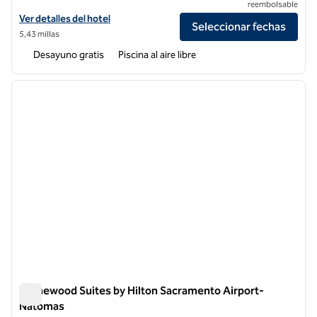
reembolsable
Ver detalles del hotel Home2 Suites by Hilton Sacramento at CSUS
Ver detalles del hotel
Seleccionar fechas
5,43 millas
Desayuno gratis
Piscina al aire libre
1
/
12
imagen anterior
siguie
1 de 12
Homewood Suites by Hilton Sacramento Airport-
Natomas