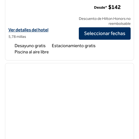
Homewood Suites by Hilton Sacramento Airport-Natomas
$142
Desde*
Descuento de Hilton Honors no
reembolsable
Ver detalles del hotel Homewood Suites by Hilton Sacramento Airp
Ver detalles del hotel
Seleccionar fechas
5,78 millas
Desayuno gratis
Estacionamiento gratis
Piscina al aire libre
1
/
12
imagen anterior
siguie
1 de 12