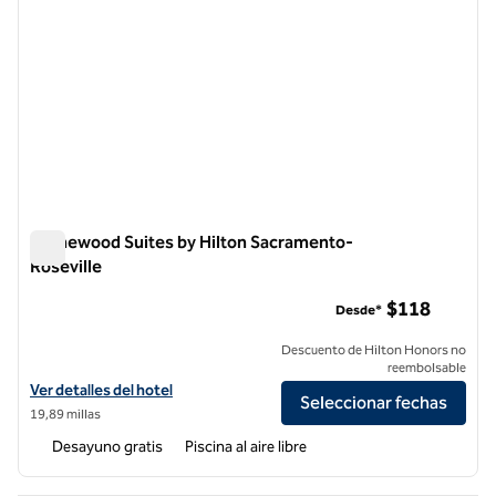
Homewood Suites by Hilton Sacramento-
Roseville
Homewood Suites by Hilton Sacramento-Roseville
$118
Desde*
Descuento de Hilton Honors no
reembolsable
Ver detalles del hotel Homewood Suites by Hilton Sacramento-Rosev
Ver detalles del hotel
Seleccionar fechas
19,89 millas
Desayuno gratis
Piscina al aire libre