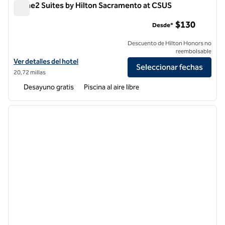
Home2 Suites by Hilton Sacramento at CSUS
Home2 Suites by Hilton Sacramento at CSUS
$130
Desde*
Descuento de Hilton Honors no
reembolsable
Ver detalles del hotel Home2 Suites by Hilton Sacramento at CSUS
Ver detalles del hotel
Seleccionar fechas
20,72 millas
Desayuno gratis
Piscina al aire libre
1
/
12
imagen anterior
siguie
1 de 12