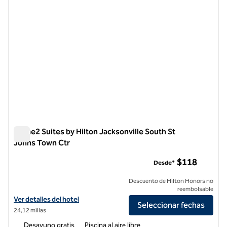
Home2 Suites by Hilton Jacksonville South St
Johns Town Ctr
Home2 Suites by Hilton Jacksonville South St Johns Town Ct
$118
Desde*
Descuento de Hilton Honors no
reembolsable
Ver detalles del hotel para Home2 Suites by Hilton Jacksonville Sout
Ver detalles del hotel
Seleccionar fechas
24,12 millas
Desayuno gratis
Piscina al aire libre