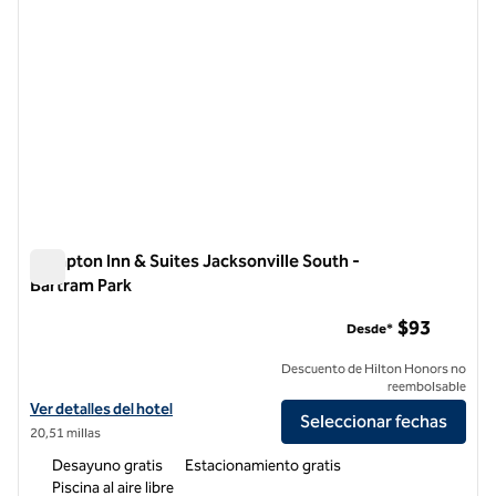
Hampton Inn & Suites Jacksonville South -
Bartram Park
Hampton Inn & Suites Jacksonville South - Bartram Park
$93
Desde*
Descuento de Hilton Honors no
reembolsable
Ver detalles del hotel Hampton Inn & Suites Jacksonville South - Bar
Ver detalles del hotel
Seleccionar fechas
20,51 millas
Desayuno gratis
Estacionamiento gratis
Piscina al aire libre