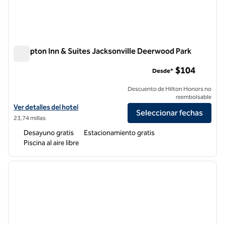
Hampton Inn & Suites Jacksonville Deerwood Park
Hampton Inn & Suites Jacksonville Deerwood Park
$104
Desde*
Descuento de Hilton Honors no
reembolsable
Ver detalles del hotel Hampton Inn & Suites Jacksonville Deerwood P
Ver detalles del hotel
Seleccionar fechas
23,74 millas
Desayuno gratis
Estacionamiento gratis
Piscina al aire libre
1
/
12
imagen anterior
siguie
1 de 12