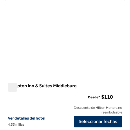
imagen anterior
siguie
1 de 12
Hampton Inn & Suites Middleburg
Hampton Inn & Suites Middleburg
$110
Desde*
Descuento de Hilton Honors no
reembolsable
Ver detalles del hotel Hampton Inn & Suites Middleburg
Ver detalles del hotel
Seleccionar fechas
4,33 millas