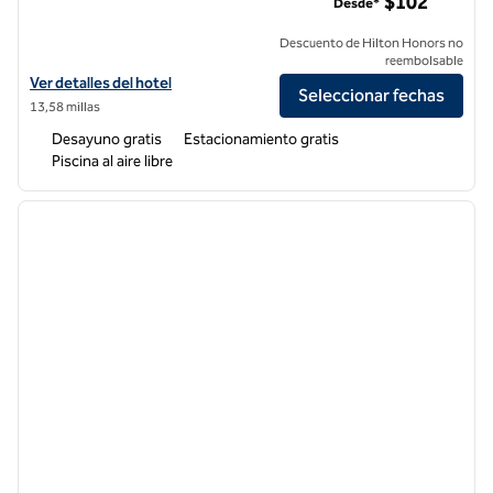
$102
Desde*
Descuento de Hilton Honors no
reembolsable
Ver detalles del hotel Hampton Inn & Suites Jacksonville/Orange Par
Ver detalles del hotel
Seleccionar fechas
13,58 millas
Desayuno gratis
Estacionamiento gratis
Piscina al aire libre
1
/
12
imagen anterior
siguie
1 de 12