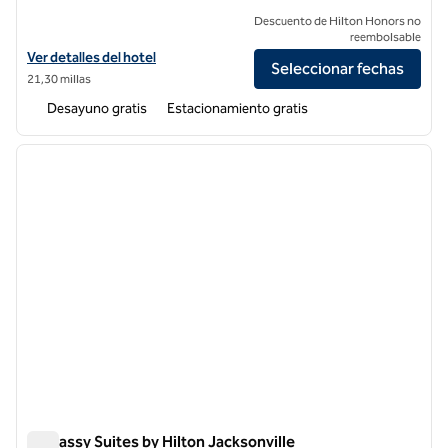
Descuento de Hilton Honors no
reembolsable
Ver detalles del hotel Home2 Suites by Hilton Jacksonville Downtow
Ver detalles del hotel
Seleccionar fechas
21,30 millas
Desayuno gratis
Estacionamiento gratis
1
/
12
imagen anterior
siguie
1 de 12
Embassy Suites by Hilton Jacksonville