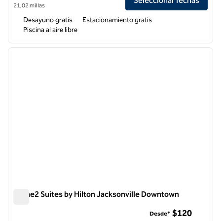
Seleccionar fechas
21,02 millas
Desayuno gratis
Estacionamiento gratis
Piscina al aire libre
1
/
12
imagen anterior
siguie
1 de 12
Home2 Suites by Hilton Jacksonville Downtown
Home2 Suites by Hilton Jacksonville Downtown
$120
Desde*