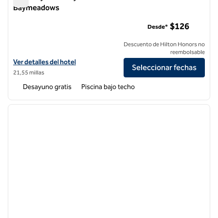
Baymeadows
Embassy Suites by Hilton Jacksonville Baymeadows
$126
Desde*
Descuento de Hilton Honors no
reembolsable
Ver detalles del hotel Embassy Suites by Hilton Jacksonville Bayme
Ver detalles del hotel
Seleccionar fechas
21,55 millas
Desayuno gratis
Piscina bajo techo
1
/
12
imagen anterior
siguie
1 de 12