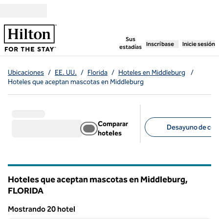
Saltar a contenido
,
abre una pestaña n
Sus
Inscríbase
Inicie sesión
estadías
Ubicaciones
/
EE. UU.
/
Florida
/
Hoteles en Middleburg
/
Hoteles que aceptan mascotas en Middleburg
Comparar
Desayuno de cort
hoteles
Filtros sugeridos
Hoteles que aceptan mascotas en Middleburg,
FLORIDA
Florida
Mostrando 20 hotel
1
/
12
Mostrando 20 hotel