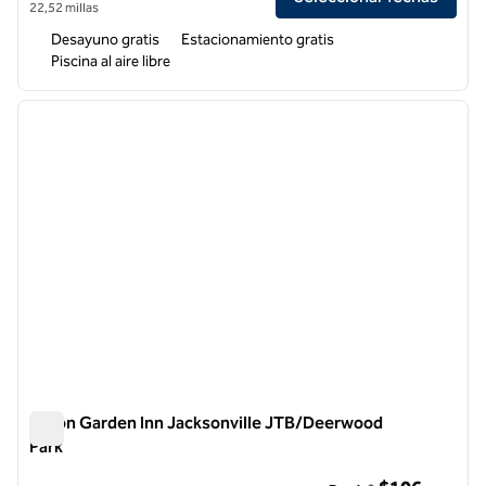
22,52 millas
Desayuno gratis
Estacionamiento gratis
Piscina al aire libre
1
/
12
imagen anterior
siguie
1 de 12
Hilton Garden Inn Jacksonville JTB/Deerwood
Park
Hilton Garden Inn Jacksonville JTB/Deerwood Park