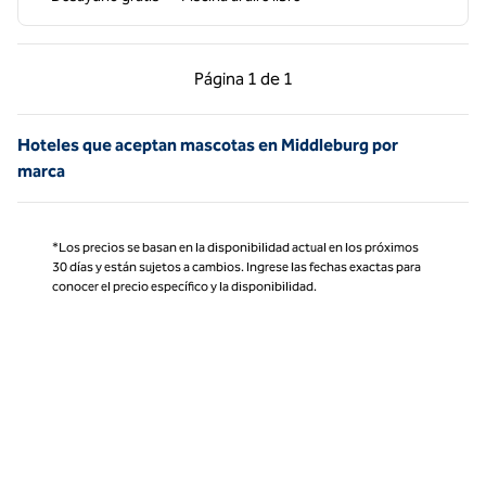
Página anterior, 1 de 1
Página siguiente, 1 d
Página
1 de 1
Página 1 de 1
Hoteles que aceptan mascotas en Middleburg por
marca
*Los precios se basan en la disponibilidad actual en los próximos
30 días y están sujetos a cambios. Ingrese las fechas exactas para
conocer el precio específico y la disponibilidad.