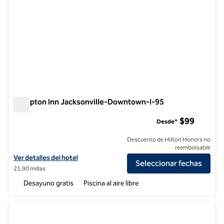
Hampton Inn Jacksonville-Downtown-I-95
Hampton Inn Jacksonville-Downtown-I-95
$99
Desde*
Descuento de Hilton Honors no
reembolsable
Ver detalles del hotel Hampton Inn Jacksonville-Downtown-I-95
Ver detalles del hotel
Seleccionar fechas
21,90 millas
Desayuno gratis
Piscina al aire libre
1
/
12
imagen anterior
siguie
1 de 12