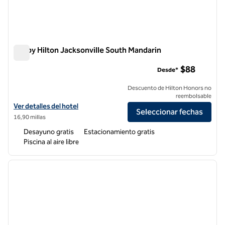
Tru by Hilton Jacksonville South Mandarin
Tru by Hilton Jacksonville South Mandarin
$88
Desde*
Descuento de Hilton Honors no
reembolsable
Ver detalles del hotel Tru by Hilton Jacksonville South Mandarin
Ver detalles del hotel
Seleccionar fechas
16,90 millas
Desayuno gratis
Estacionamiento gratis
Piscina al aire libre
1
/
12
imagen anterior
siguie
1 de 12