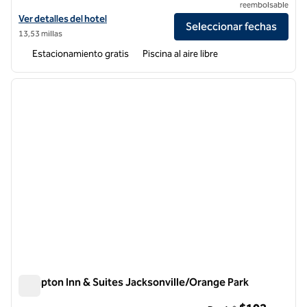
reembolsable
Ver detalles del hotel Hilton Garden Inn Jacksonville Orange Park
Ver detalles del hotel
Seleccionar fechas
13,53 millas
Estacionamiento gratis
Piscina al aire libre
1
/
12
imagen anterior
siguie
1 de 12
Hampton Inn & Suites Jacksonville/Orange Park
Hampton Inn & Suites Jacksonville/Orange Park