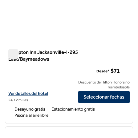
Hampton Inn Jacksonville-I-295
East/Baymeadows
Hampton Inn Jacksonville-I-295 East/Baymeadows
$71
Desde*
Descuento de Hilton Honors no
reembolsable
Ver detalles del hotel Hampton Inn Jacksonville-I-295 East/Bayme
Ver detalles del hotel
Seleccionar fechas
24,12 millas
Desayuno gratis
Estacionamiento gratis
Piscina al aire libre
1
/
12
imagen anterior
siguie
1 de 12