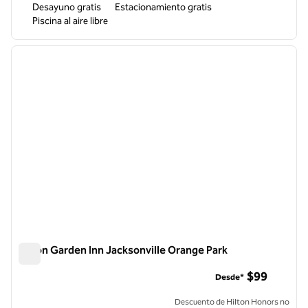
Desayuno gratis
Estacionamiento gratis
Piscina al aire libre
1
/
12
imagen anterior
siguie
1 de 12
Hilton Garden Inn Jacksonville Orange Park
Hilton Garden Inn Jacksonville Orange Park
$99
Desde*
Descuento de Hilton Honors no