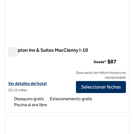
Hampton Inn & Suites MacClenny I-10
Hampton Inn & Suites MacClenny I-10
$87
Desde*
Descuento de Hilton Honors no
reembolsable
Ver detalles del hotel Hampton Inn & Suites MacClenny I-10
Ver detalles del hotel
Seleccionar fechas
20,15 millas
Desayuno gratis
Estacionamiento gratis
Piscina al aire libre
1
/
12
imagen anterior
siguie
1 de 12