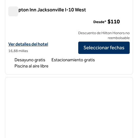
Hampton Inn Jacksonville I-10 West
Hampton Inn Jacksonville I-10 West
$110
Desde*
Descuento de Hilton Honors no
reembolsable
Ver detalles del hotel Hampton Inn Jacksonville I-10 West
Ver detalles del hotel
Seleccionar fechas
16,88 millas
Desayuno gratis
Estacionamiento gratis
Piscina al aire libre
1
/
12
imagen anterior
siguie
1 de 12