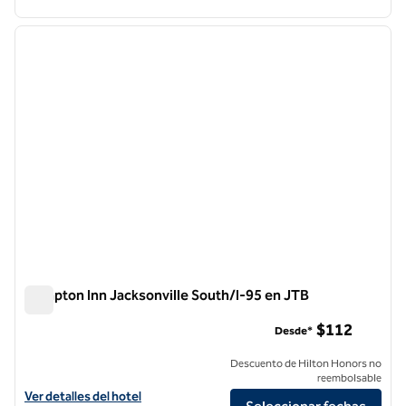
1
/
12
imagen anterior
siguie
1 de 12
Hampton Inn Jacksonville South/I-95 en JTB
Hampton Inn Jacksonville South/I-95 en JTB
$112
Desde*
Descuento de Hilton Honors no
reembolsable
Ver detalles del hotel Hampton Inn Jacksonville South/I-95 en JTB
Ver detalles del hotel