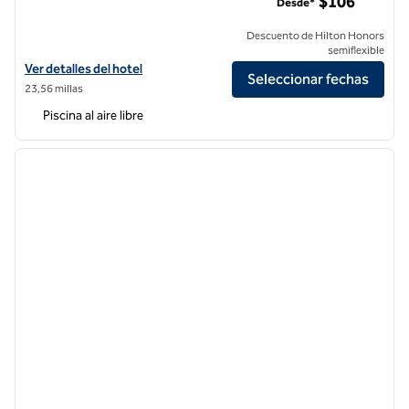
$106
Desde*
Descuento de Hilton Honors
semiflexible
Ver detalles del hotel Hilton Garden Inn Jacksonville JTB/Deerwood 
Ver detalles del hotel
Seleccionar fechas
23,56 millas
Piscina al aire libre
1
/
12
imagen anterior
siguie
1 de 12