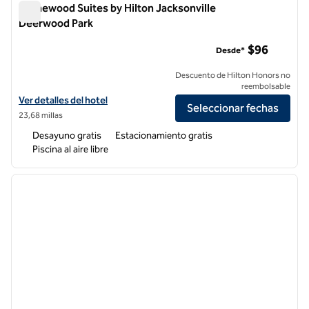
Homewood Suites by Hilton Jacksonville
Deerwood Park
Homewood Suites by Hilton Jacksonville Deerwood Park
$96
Desde*
Descuento de Hilton Honors no
reembolsable
Ver detalles del hotel Homewood Suites by Hilton Jacksonville Deer
Ver detalles del hotel
Seleccionar fechas
23,68 millas
Desayuno gratis
Estacionamiento gratis
Piscina al aire libre
1
/
12
imagen anterior
siguie
1 de 12