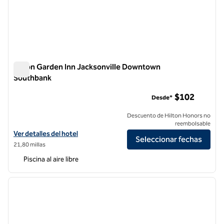
Hilton Garden Inn Jacksonville Downtown
Southbank
Hilton Garden Inn Jacksonville Downtown Southbank
$102
Desde*
Descuento de Hilton Honors no
reembolsable
Ver detalles del hotel Hilton Garden Inn Jacksonville Downtown Sou
Ver detalles del hotel
Seleccionar fechas
21,80 millas
Piscina al aire libre
1
/
12
imagen anterior
siguie
1 de 12