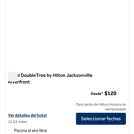
Hotel DoubleTree by Hilton Jacksonville
Riverfront
Hotel DoubleTree by Hilton Jacksonville Riverfront
$120
Desde*
Descuento de Hilton Honors no
reembolsable
Ver detalles del hotel DoubleTree by Hilton Jacksonville Riverfront
Ver detalles del hotel
Seleccionar fechas
22,03 millas
Piscina al aire libre