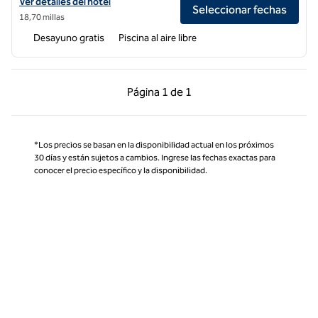
Ver detalles del hotel Embassy Suites by Hilton Orlando Sunset Walk
Ver detalles del hotel
Seleccionar fechas
18,70 millas
Desayuno gratis
Piscina al aire libre
Página anterior, 1 de 1
Página siguiente, 1 d
Página
1 de 1
Página 1 de 1
*Los precios se basan en la disponibilidad actual en los próximos
30 días y están sujetos a cambios. Ingrese las fechas exactas para
conocer el precio específico y la disponibilidad.