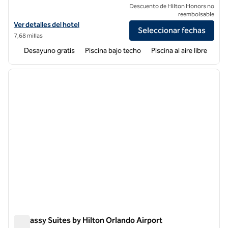
Descuento de Hilton Honors no
reembolsable
Ver detalles del hotel Embassy Suites by Hilton Orlando Internationa
Ver detalles del hotel
Seleccionar fechas
7,68 millas
Desayuno gratis
Piscina bajo techo
Piscina al aire libre
1
/
12
imagen anterior
siguie
1 de 12
Embassy Suites by Hilton Orlando Airport