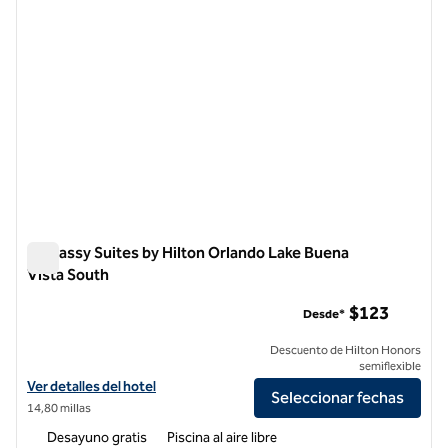
Embassy Suites by Hilton Orlando Lake Buena
Vista South
Embassy Suites by Hilton Orlando Lake Buena Vista South
$123
Desde*
Descuento de Hilton Honors
semiflexible
Ver detalles del hotel Embassy Suites by Hilton Orlando Lake Buena 
Ver detalles del hotel
Seleccionar fechas
14,80 millas
Desayuno gratis
Piscina al aire libre