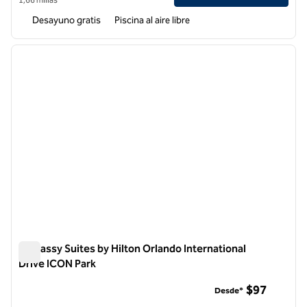
Desayuno gratis
Piscina al aire libre
1
/
12
imagen anterior
siguie
1 de 12
Embassy Suites by Hilton Orlando International
Drive ICON Park
Embassy Suites by Hilton Orlando International Drive ICON P
$97
Desde*