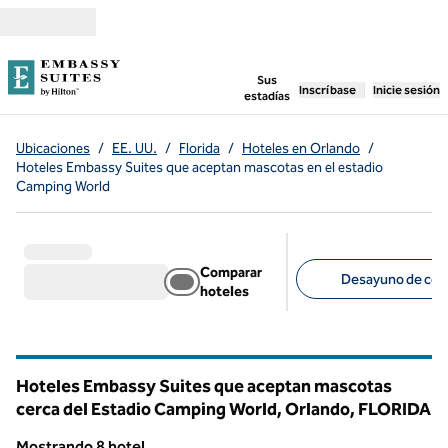
Saltar a contenido
,
abre una pestaña n
Sus
Inscríbase
Inicie sesión
estadías
Ubicaciones
/
EE. UU.
/
Florida
/
Hoteles en Orlando
/
Hoteles Embassy Suites que aceptan mascotas en el estadio
Camping World
Comparar
Desayuno de corte
hoteles
Filtros sugeridos
Hoteles Embassy Suites que aceptan mascotas
cerca del Estadio Camping World, Orlando,
FLORIDA
Florida
Mostrando 8 hotel