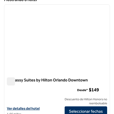
1
/
12
Mostrando 8 hotel
imagen anterior
siguie
1 de 12
Embassy Suites by Hilton Orlando Downtown
Embassy Suites by Hilton Orlando Downtown
$149
Desde*
Descuento de Hilton Honors no
reembolsable
Ver detalles del hotel Embassy Suites by Hilton Orlando Downtown
Ver detalles del hotel
Seleccionar fechas
1,66 millas