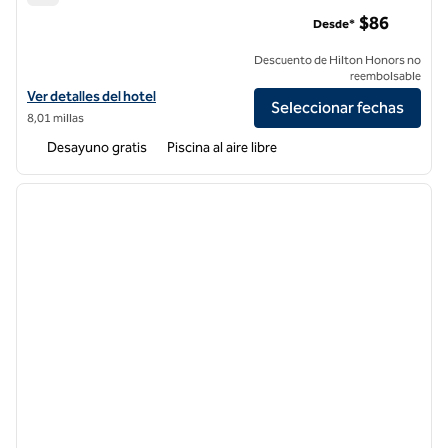
Embassy Suites by Hilton Orlando Airport
$86
Desde*
Descuento de Hilton Honors no
reembolsable
Ver detalles del hotel Embassy Suites by Hilton Orlando Airport
Ver detalles del hotel
Seleccionar fechas
8,01 millas
Desayuno gratis
Piscina al aire libre
1
/
12
imagen anterior
siguie
1 de 12