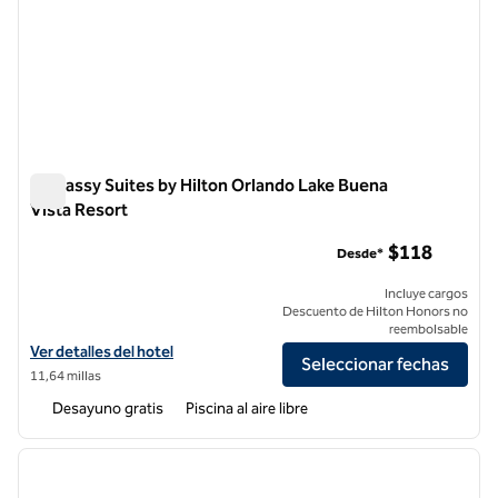
Embassy Suites by Hilton Orlando Lake Buena
Vista Resort
Embassy Suites by Hilton Orlando Lake Buena Vista Resort
$118
Desde*
Incluye cargos
Descuento de Hilton Honors no
reembolsable
Ver detalles del hotel Embassy Suites by Hilton Orlando Lake Buena V
Ver detalles del hotel
Seleccionar fechas
11,64 millas
Desayuno gratis
Piscina al aire libre
1
/
12
imagen anterior
siguie
1 de 12