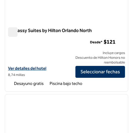
Embassy Suites by Hilton Orlando North
Embassy Suites by Hilton Orlando North
$121
Desde*
Incluye cargos
Descuento de Hilton Honors no
reembolsable
Ver detalles del hotel Embassy Suites by Hilton Orlando North
Ver detalles del hotel
Seleccionar fechas
8,74 millas
Desayuno gratis
Piscina bajo techo
1
/
12
imagen anterior
siguie
1 de 12