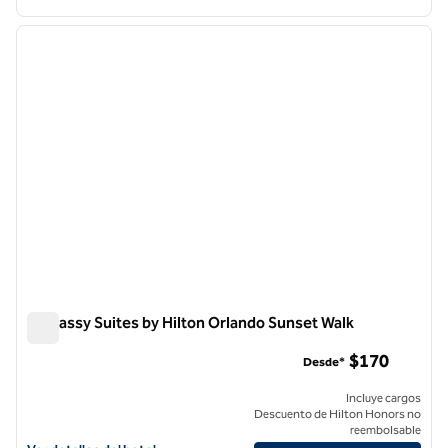
1
/
13
imagen anterior
siguie
1 de 13
Embassy Suites by Hilton Orlando Sunset Walk
Embassy Suites by Hilton Orlando Sunset Walk
$170
Desde*
Incluye cargos
Descuento de Hilton Honors no
reembolsable