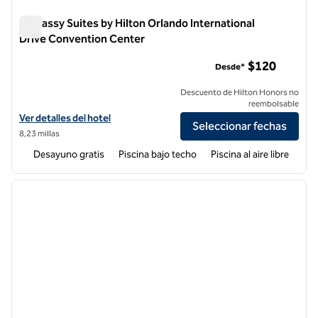
Embassy Suites by Hilton Orlando International
Drive Convention Center
Embassy Suites by Hilton Orlando International Drive Conve
$120
Desde*
Descuento de Hilton Honors no
reembolsable
Ver detalles del hotel Embassy Suites by Hilton Orlando Internation
Ver detalles del hotel
Seleccionar fechas
8,23 millas
Desayuno gratis
Piscina bajo techo
Piscina al aire libre
1
/
12
imagen anterior
siguie
1 de 12