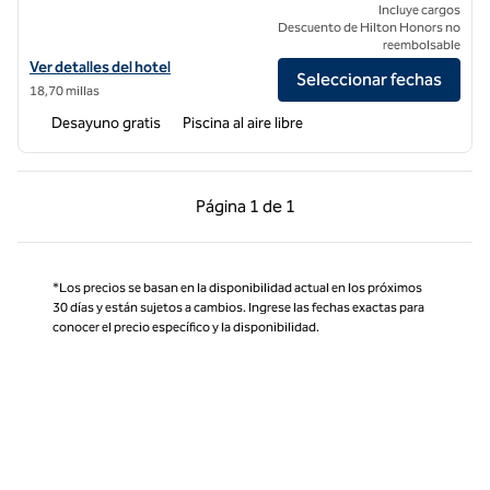
Incluye cargos
Descuento de Hilton Honors no
reembolsable
Ver detalles del hotel Embassy Suites by Hilton Orlando Sunset Walk
Ver detalles del hotel
Seleccionar fechas
18,70 millas
Desayuno gratis
Piscina al aire libre
Página anterior, 1 de 1
Página siguiente, 1 d
Página
1 de 1
Página 1 de 1
*Los precios se basan en la disponibilidad actual en los próximos
30 días y están sujetos a cambios. Ingrese las fechas exactas para
conocer el precio específico y la disponibilidad.