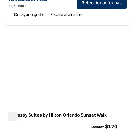
Seleccionar fechas
11,64 millas
Desayuno gratis
Piscina al aire libre
1
/
13
imagen anterior
siguie
1 de 13
Embassy Suites by Hilton Orlando Sunset Walk
Embassy Suites by Hilton Orlando Sunset Walk
$170
Desde*