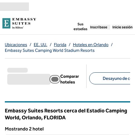
Saltar a contenido
,
abre una pestaña n
Sus
Inscríbase
Inicie sesión
estadías
Ubicaciones
/
EE. UU.
/
Florida
/
Hoteles en Orlando
/
Embassy Suites Camping World Stadium Resorts
Comparar
Desayuno de corte
hoteles
Filtros sugeridos
Embassy Suites Resorts cerca del Estadio Camping
World, Orlando,
FLORIDA
Florida
Mostrando 2 hotel
1
/
12
Mostrando 2 hotel