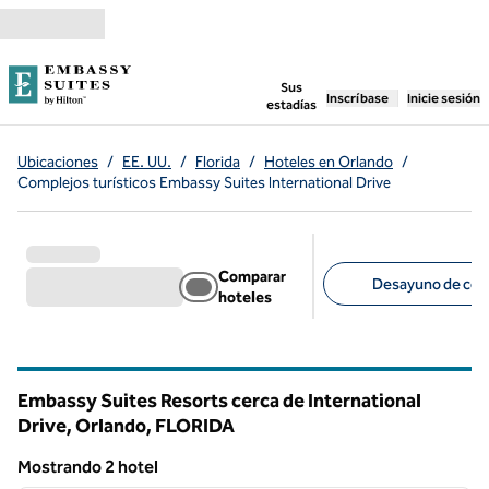
Saltar a contenido
,
abre una pestaña n
Sus
Inscríbase
Inicie sesión
estadías
Ubicaciones
/
EE. UU.
/
Florida
/
Hoteles en Orlando
/
Complejos turísticos Embassy Suites International Drive
Comparar
Desayuno de corte
hoteles
Filtros sugeridos
Embassy Suites Resorts cerca de International
Drive, Orlando,
FLORIDA
Florida
Mostrando 2 hotel
1
/
12
Mostrando 2 hotel