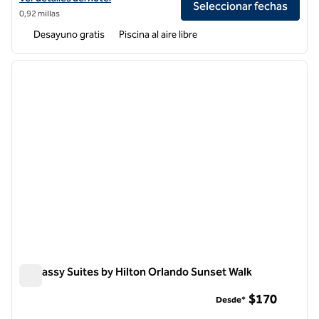
Seleccionar fechas
0,92 millas
Desayuno gratis
Piscina al aire libre
1
/
13
imagen anterior
siguie
1 de 13
Embassy Suites by Hilton Orlando Sunset Walk
Embassy Suites by Hilton Orlando Sunset Walk
$170
Desde*