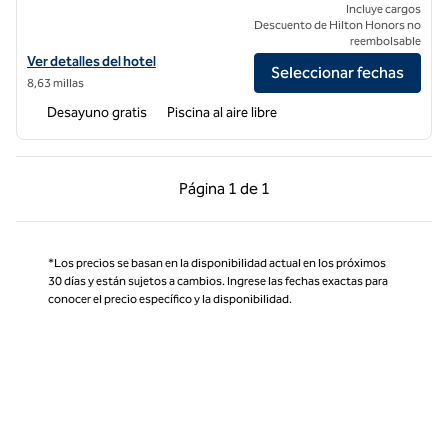
Incluye cargos
Descuento de Hilton Honors no
reembolsable
Ver detalles del hotel Embassy Suites by Hilton Orlando Sunset Walk
Ver detalles del hotel
Seleccionar fechas
8,63 millas
Desayuno gratis
Piscina al aire libre
Página anterior, 1 de 1
Página siguiente, 1 d
Página
1 de 1
Página 1 de 1
*Los precios se basan en la disponibilidad actual en los próximos
30 días y están sujetos a cambios. Ingrese las fechas exactas para
conocer el precio específico y la disponibilidad.