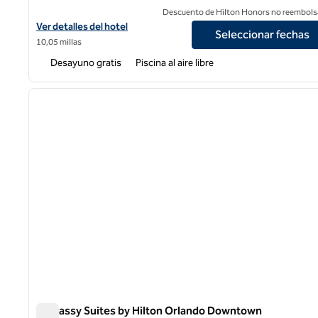
Descuento de Hilton Honors no reembols
Ver detalles del hotel Embassy Suites by Hilton Orlando Airport
Ver detalles del hotel
Seleccionar fechas
10,05 millas
Desayuno gratis
Piscina al aire libre
1
imagen anterior
1 de 12
Embassy Suites by Hilton Orlando Downtown