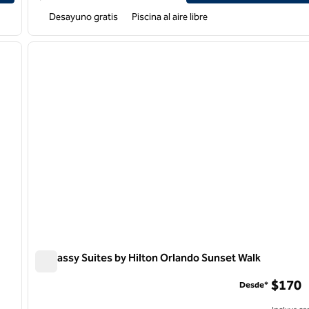
Desayuno gratis
Piscina al aire libre
/
12
1
siguiente imagen
imagen anterior
1 de 13
Embassy Suites by Hilton Orlando Sunset Walk
Embassy Suites by Hilton Orlando Sunset Walk
$170
Desde*