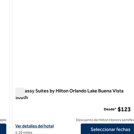
1 de 12
Embassy Suites by Hilton Orlando Lake Buena Vista
South
ON Park
Embassy Suites by Hilton Orlando Lake Buena Vista Sout
$123
Desde*
able
Descuento de Hilton Honors semiflex
ional Drive ICON Park
Ver detalles del hotel Embassy Suites by Hilton Orlando Lake Bue
Ver detalles del hotel
Seleccionar fechas
5,30 millas