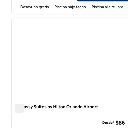
Desayuno gratis
Piscina bajo techo
Piscina al aire libre
1
imagen anterior
1 de 12
Embassy Suites by Hilton Orlando Airport
Embassy Suites by Hilton Orlando Airport
$86
Desde*