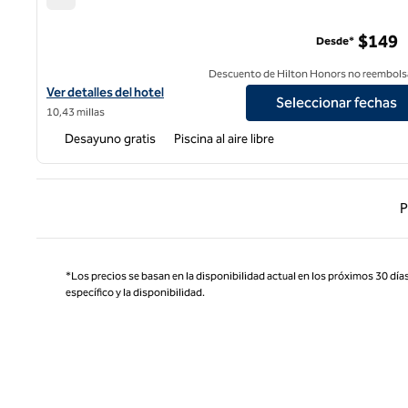
Embassy Suites by Hilton Orlando Downtown
$149
Desde*
Descuento de Hilton Honors no reembols
Ver detalles del hotel Embassy Suites by Hilton Orlando Downto
Ver detalles del hotel
Seleccionar fechas
10,43 millas
Desayuno gratis
Piscina al aire libre
Página
P
*Los precios se basan en la disponibilidad actual en los próximos 30 días
específico y la disponibilidad.