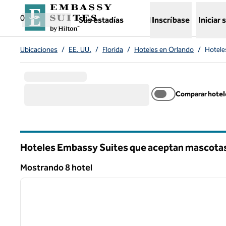
Saltar a contenido
,
abre una nueva pestaña
0
Sus estadías
Inscríbase
Iniciar 
Ubicaciones
/
EE. UU.
/
Florida
/
Hoteles en Orlando
/
Hotele
Comparar hotel
Hoteles Embassy Suites que aceptan mascotas
Florida
Mostrando 8 hotel
1
Mostrando 8 hotel
imagen anterior
1 de 12