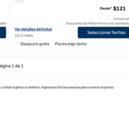
Embassy Suites by Hilton Orlando North
$121
Desde*
Incluye ca
able
Descuento de Hilton Honors no reembols
wn
Ver detalles del hotel Embassy Suites by Hilton Orlando North
Ver detalles del hotel
Seleccionar fechas
18,12 millas
Desayuno gratis
Piscina bajo techo
 anterior, 1 de 1
Página siguiente, 1 de 1
ágina
1 de 1
Página 1 de 1
 y están sujetos a cambios. Ingrese las fechas exactas para conocer el precio