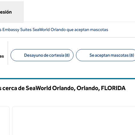
sesión
s Embassy Suites SeaWorld Orlando que aceptan mascotas
Desayuno de cortesía (8)
Se aceptan mascotas (8)
es
Filtros sugeridos
 cerca de SeaWorld Orlando, Orlando,
FLORIDA
/
12
1
siguiente imagen
imagen anterior
1 de 12