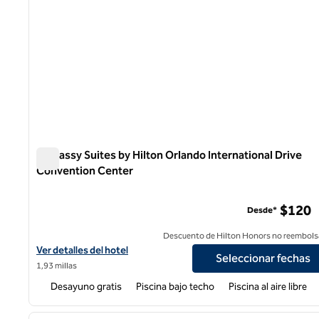
Embassy Suites by Hilton Orlando International Drive
Convention Center
Embassy Suites by Hilton Orlando International Drive Co
$120
Desde*
Descuento de Hilton Honors no reembols
Ver detalles del hotel Embassy Suites by Hilton Orlando Interna
Ver detalles del hotel
Seleccionar fechas
1,93 millas
Desayuno gratis
Piscina bajo techo
Piscina al aire libre
1
imagen anterior