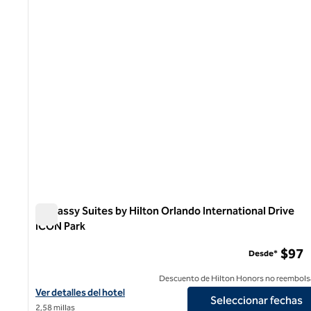
1 de 12
Embassy Suites by Hilton Orlando International Drive
ICON Park
Embassy Suites by Hilton Orlando International Drive IC
$97
Desde*
Descuento de Hilton Honors no reembols
Ver detalles del hotel Embassy Suites by Hilton Orlando Internat
Ver detalles del hotel
Seleccionar fechas
2,58 millas