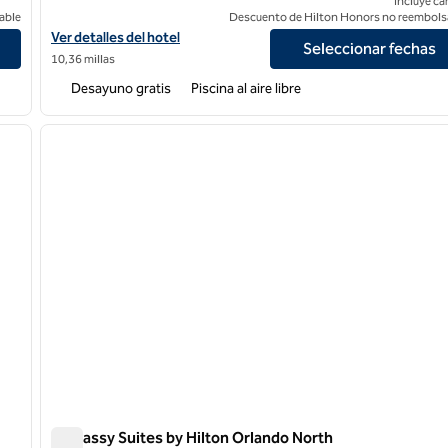
Incluye ca
able
Descuento de Hilton Honors no reembols
Ver detalles del hotel Embassy Suites by Hilton Orlando Sunset 
Ver detalles del hotel
Seleccionar fechas
10,36 millas
Desayuno gratis
Piscina al aire libre
/
12
1
siguiente imagen
imagen anterior
1 de 12
Embassy Suites by Hilton Orlando North