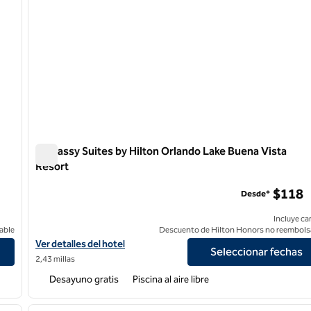
Embassy Suites by Hilton Orlando Lake Buena Vista
Resort
nvention Center
Embassy Suites by Hilton Orlando Lake Buena Vista Resor
$118
Desde*
Incluye ca
able
Descuento de Hilton Honors no reembols
tional Drive Convention Center
Ver detalles del hotel Embassy Suites by Hilton Orlando Lake Bue
Ver detalles del hotel
Seleccionar fechas
2,43 millas
Desayuno gratis
Piscina al aire libre
/
12
1
siguiente imagen
imagen anterior